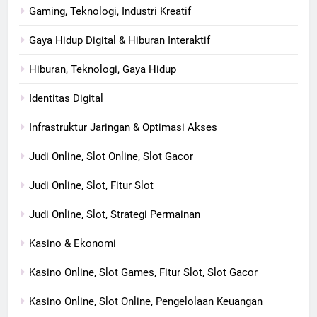
Gaming, Teknologi, Industri Kreatif
Gaya Hidup Digital & Hiburan Interaktif
Hiburan, Teknologi, Gaya Hidup
Identitas Digital
Infrastruktur Jaringan & Optimasi Akses
Judi Online, Slot Online, Slot Gacor
Judi Online, Slot, Fitur Slot
Judi Online, Slot, Strategi Permainan
Kasino & Ekonomi
Kasino Online, Slot Games, Fitur Slot, Slot Gacor
Kasino Online, Slot Online, Pengelolaan Keuangan