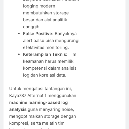
logging modern
membutuhkan storage
besar dan alat analitik
canggih.
False Positive:
Banyaknya
alert palsu bisa mengurangi
efektivitas monitoring.
Keterampilan Teknis:
Tim
keamanan harus memiliki
kompetensi dalam analisis
log dan korelasi data.
Untuk mengatasi tantangan ini,
Kaya787 Alternatif menggunakan
machine learning-based log
analysis
guna menyaring noise,
mengoptimalkan storage dengan
kompresi, serta melatih tim