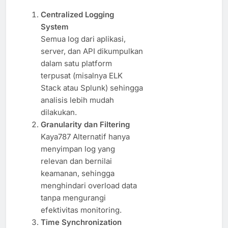
Centralized Logging
System
Semua log dari aplikasi,
server, dan API dikumpulkan
dalam satu platform
terpusat (misalnya ELK
Stack atau Splunk) sehingga
analisis lebih mudah
dilakukan.
Granularity dan Filtering
Kaya787 Alternatif hanya
menyimpan log yang
relevan dan bernilai
keamanan, sehingga
menghindari overload data
tanpa mengurangi
efektivitas monitoring.
Time Synchronization