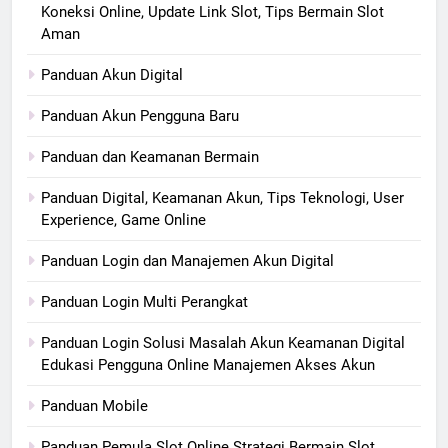
Koneksi Online, Update Link Slot, Tips Bermain Slot
Aman
Panduan Akun Digital
Panduan Akun Pengguna Baru
Panduan dan Keamanan Bermain
Panduan Digital, Keamanan Akun, Tips Teknologi, User
Experience, Game Online
Panduan Login dan Manajemen Akun Digital
Panduan Login Multi Perangkat
Panduan Login Solusi Masalah Akun Keamanan Digital
Edukasi Pengguna Online Manajemen Akses Akun
Panduan Mobile
Panduan Pemula Slot Online Strategi Bermain Slot