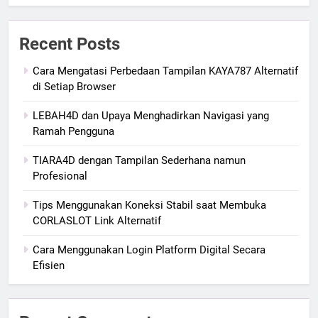
Recent Posts
Cara Mengatasi Perbedaan Tampilan KAYA787 Alternatif
di Setiap Browser
LEBAH4D dan Upaya Menghadirkan Navigasi yang
Ramah Pengguna
TIARA4D dengan Tampilan Sederhana namun
Profesional
Tips Menggunakan Koneksi Stabil saat Membuka
CORLASLOT Link Alternatif
Cara Menggunakan Login Platform Digital Secara
Efisien