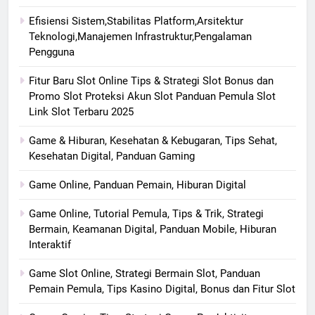
Efisiensi Sistem,Stabilitas Platform,Arsitektur
Teknologi,Manajemen Infrastruktur,Pengalaman
Pengguna
Fitur Baru Slot Online Tips & Strategi Slot Bonus dan
Promo Slot Proteksi Akun Slot Panduan Pemula Slot
Link Slot Terbaru 2025
Game & Hiburan, Kesehatan & Kebugaran, Tips Sehat,
Kesehatan Digital, Panduan Gaming
Game Online, Panduan Pemain, Hiburan Digital
Game Online, Tutorial Pemula, Tips & Trik, Strategi
Bermain, Keamanan Digital, Panduan Mobile, Hiburan
Interaktif
Game Slot Online, Strategi Bermain Slot, Panduan
Pemain Pemula, Tips Kasino Digital, Bonus dan Fitur Slot