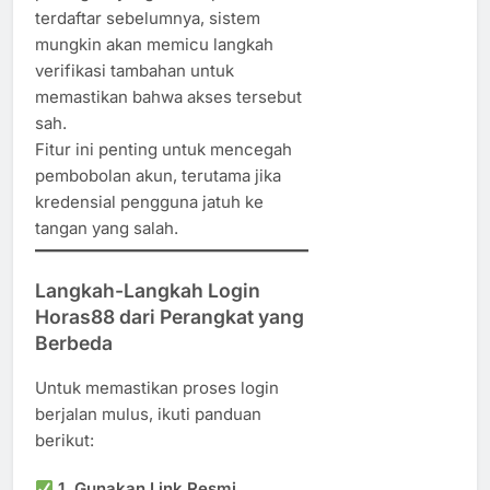
terdaftar sebelumnya, sistem
mungkin akan memicu langkah
verifikasi tambahan untuk
memastikan bahwa akses tersebut
sah.
Fitur ini penting untuk mencegah
pembobolan akun, terutama jika
kredensial pengguna jatuh ke
tangan yang salah.
Langkah-Langkah Login
Horas88 dari Perangkat yang
Berbeda
Untuk memastikan proses login
berjalan mulus, ikuti panduan
berikut:
1.
Gunakan Link Resmi