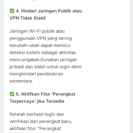
4.
Hindari Jaringan Publik atau
VPN Tidak Stabil
Jaringan Wi-Fi publik atau
penggunaan VPN yang sering
berubah-ubah dapat memicu
deteksi sistem sebagai aktivitas
mencurigakan.Gunakan jaringan
pribadi dan stabil untuk login demi
menghindari pemblokiran
sementara.
5.
Aktifkan Fitur ‘Perangkat
Terpercaya’ jika Tersedia
Setelah berhasil login dan
verifikasi dari perangkat baru,
aktifkan fitur “Perangkat