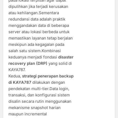
pada lokasi terpisah agar dapat
dipulihkan jika terjadi kerusakan
atau kehilangan.Sementara
redundansi data adalah praktik
menggandakan data di beberapa
server atau lokasi berbeda untuk
memastikan layanan tetap berjalan
meskipun ada kegagalan pada
salah satu sistem.Kombinasi
keduanya menjadi fondasi
disaster
recovery plan (DRP)
yang solid di
KAYA787.
Kedua,
strategi penerapan backup
di KAYA787
dilakukan dengan
pendekatan multi-tier.Data login,
transaksi, dan konfigurasi sistem
disalin secara rutin menggunakan
mekanisme snapshot harian
maupun incremental