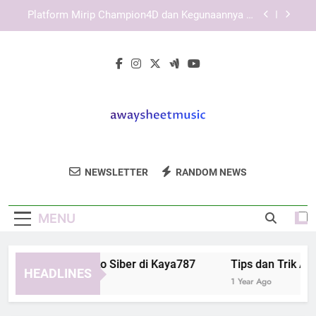
Skip
Champion4D Link Login dan Pengalaman
to
Navigasi Pengguna yang Efisien
content
Cara Login pokemon787 Tanpa Error: Panduan
Praktis agar Akses Akun Selalu Lancar
Pilih Situs Slot Thailand Gacor untuk Peluang
Menang Besar dan Cepat
Platform Mirip Champion4D dan Kegunaannya di
Kehidupan Harian
Champion4D Link Login dan Pengalaman
Navigasi Pengguna yang Efisien
Away Sheet
Dapatkan Koleksi Notasi Musik Dan Partitur
Cara Login pokemon787 Tanpa Error: Panduan
NEWSLETTER
RANDOM NEWS
Music
Praktis agar Akses Akun Selalu Lancar
Dari Away Sheet Music.
MENU
ngelolaan Risiko Siber di Kaya787
Tips dan Trik Agar S
HEADLINES
 Months Ago
1 Year Ago