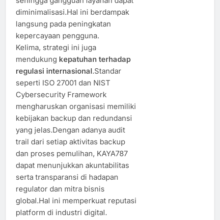
sehingga gangguan layanan dapat
diminimalisasi.Hal ini berdampak
langsung pada peningkatan
kepercayaan pengguna.
Kelima, strategi ini juga
mendukung
kepatuhan terhadap
regulasi internasional
.Standar
seperti ISO 27001 dan NIST
Cybersecurity Framework
mengharuskan organisasi memiliki
kebijakan backup dan redundansi
yang jelas.Dengan adanya audit
trail dari setiap aktivitas backup
dan proses pemulihan, KAYA787
dapat menunjukkan akuntabilitas
serta transparansi di hadapan
regulator dan mitra bisnis
global.Hal ini memperkuat reputasi
platform di industri digital.