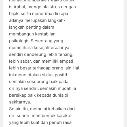
istirahat, mengelola stres dengan
bijak, serta menerima diri apa
adanya merupakan langkah-
langkah penting dalam
membangun kestabilan
psikologis.Seseorang yang
memelihara kesejahteraannya
sendiri cenderung lebih tenang,
lebih sabar, dan memiliki empati
lebih besar terhadap orang lain.Hal
ini menciptakan siklus positif:
semakin seseorang baik pada
dirinya sendiri, semakin mudah ia
bersikap baik kepada dunia di
sekitarnya.
Selain itu, memulai kebaikan dari
diri sendiri membentuk karakter
yang lebih kuat dan penuh rasa