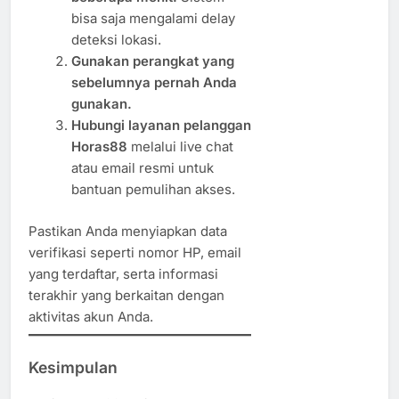
bisa saja mengalami delay
deteksi lokasi.
Gunakan perangkat yang
sebelumnya pernah Anda
gunakan.
Hubungi layanan pelanggan
Horas88
melalui live chat
atau email resmi untuk
bantuan pemulihan akses.
Pastikan Anda menyiapkan data
verifikasi seperti nomor HP, email
yang terdaftar, serta informasi
terakhir yang berkaitan dengan
aktivitas akun Anda.
Kesimpulan