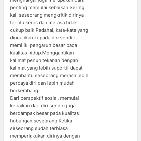
penting memulai kebaikan.Sering
kali seseorang mengkritik dirinya
terlalu keras dan merasa tidak
cukup baik.Padahal, kata-kata yang
diucapkan kepada diri sendiri
memiliki pengaruh besar pada
kualitas hidup.Menggantikan
kalimat penuh tekanan dengan
kalimat yang lebih suportif dapat
membantu seseorang merasa lebih
percaya diri dan lebih mudah
berkembang.
Dari perspektif sosial, memulai
kebaikan dari diri sendiri juga
berdampak besar pada kualitas
hubungan seseorang.Ketika
seseorang sudah terbiasa
memperlakukan dirinya dengan