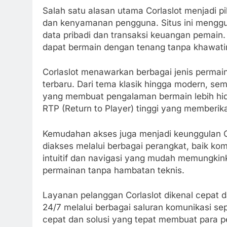
Salah satu alasan utama Corlaslot menjadi 
dan kenyamanan pengguna. Situs ini menggun
data pribadi dan transaksi keuangan pemai
dapat bermain dengan tenang tanpa khawatir
Corlaslot menawarkan berbagai jenis permaina
terbaru. Dari tema klasik hingga modern, semu
yang membuat pengalaman bermain lebih hidu
RTP (Return to Player) tinggi yang memberik
Kemudahan akses juga menjadi keunggulan Cor
diakses melalui berbagai perangkat, baik k
intuitif dan navigasi yang mudah memungkin
permainan tanpa hambatan teknis.
Layanan pelanggan Corlaslot dikenal cepat 
24/7 melalui berbagai saluran komunikasi sep
cepat dan solusi yang tepat membuat para 