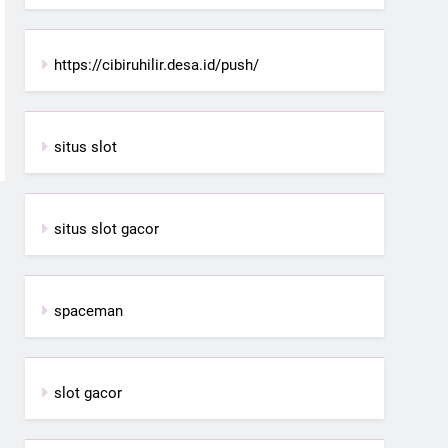
https://cibiruhilir.desa.id/push/
situs slot
situs slot gacor
spaceman
slot gacor