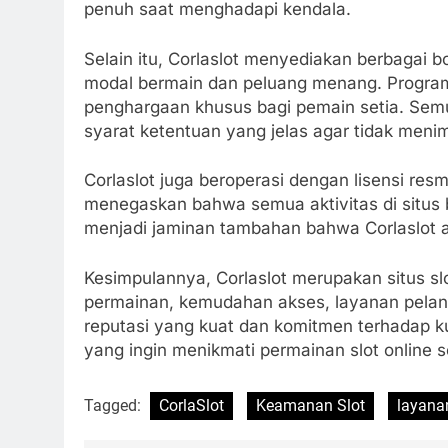
penuh saat menghadapi kendala.
Selain itu, Corlaslot menyediakan berbagai
modal bermain dan peluang menang. Program 
penghargaan khusus bagi pemain setia. Semu
syarat ketentuan yang jelas agar tidak men
Corlaslot juga beroperasi dengan lisensi res
menegaskan bahwa semua aktivitas di situs b
menjadi jaminan tambahan bahwa Corlaslot a
Kesimpulannya, Corlaslot merupakan situs s
permainan, kemudahan akses, layanan pelang
reputasi yang kuat dan komitmen terhadap kual
yang ingin menikmati permainan slot onlin
Tagged:
CorlaSlot
Keamanan Slot
layanan