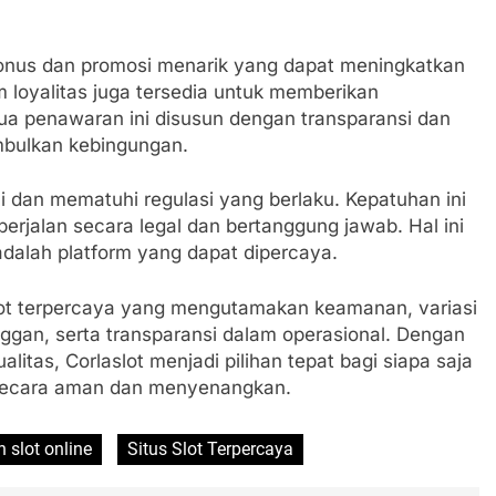
 bonus dan promosi menarik yang dapat meningkatkan
loyalitas juga tersedia untuk memberikan
a penawaran ini disusun dengan transparansi dan
imbulkan kebingungan.
mi dan mematuhi regulasi yang berlaku. Kepatuhan ini
erjalan secara legal dan bertanggung jawab. Hal ini
dalah platform yang dapat dipercaya.
lot terpercaya yang mengutamakan keamanan, variasi
gan, serta transparansi dalam operasional. Dengan
itas, Corlaslot menjadi pilihan tepat bagi siapa saja
e secara aman dan menyenangkan.
 slot online
Situs Slot Terpercaya