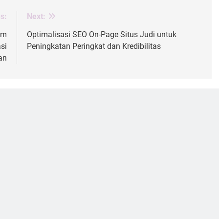
s:
Next:
rm
Optimalisasi SEO On-Page Situs Judi untuk
si
Peningkatan Peringkat dan Kredibilitas
an