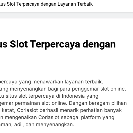
itus Slot Terpercaya dengan Layanan Terbaik
us Slot Terpercaya dengan
percaya yang menawarkan layanan terbaik,
ang menyenangkan bagi para penggemar slot online.
tu situs slot terpercaya di Indonesia yang
emar permainan slot online. Dengan beragam pilihan
etat, Corlaslot berhasil menarik perhatian banyak
kan mengenalkan Corlaslot sebagai platform yang
aman, adil, dan menyenangkan.