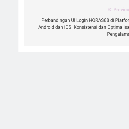
Previou
Post
navigation
Perbandingan UI Login HORAS88 di Platfo
Android dan iOS: Konsistensi dan Optimalisa
Pengalam