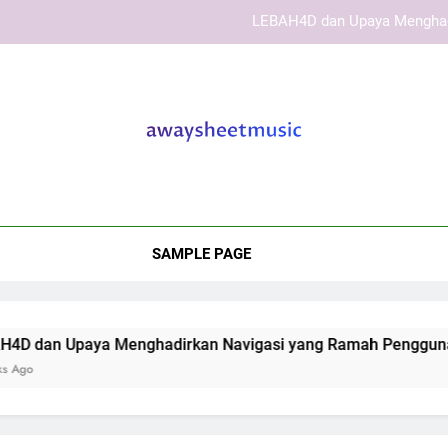
LEBAH4D dan Upaya Menghad
TIARA4D dengan T
Tips Menggunakan Koneksi Stabil saa
Cara Mengatasi Perbedaan Tampilan
y Sheet Music
LEBAH4D dan Upaya Menghad
oleksi Notasi Musik Dan Partitur Dari Away Sheet Music.
TIARA4D dengan T
SAMPLE PAGE
Tips Menggunakan Koneksi Stabil saa
aya Menghadirkan Navigasi yang Ramah Pengguna
TIA
4 We