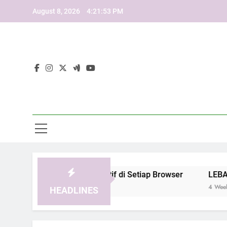
Skip
August 8, 2026
4:21:54 PM
to
content
Awa
Dapatkan K
AYA787 Alternatif di Setiap Browser
LEBAH4D dan Upa
4 Weeks Ago
HEADLINES