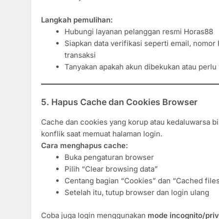
Langkah pemulihan:
Hubungi layanan pelanggan resmi Horas88
Siapkan data verifikasi seperti email, nomor 
transaksi
Tanyakan apakah akun dibekukan atau perlu 
5. Hapus Cache dan Cookies Browser
Cache dan cookies yang korup atau kedaluwarsa 
konflik saat memuat halaman login.
Cara menghapus cache:
Buka pengaturan browser
Pilih “Clear browsing data”
Centang bagian “Cookies” dan “Cached file
Setelah itu, tutup browser dan login ulang
Coba juga login menggunakan
mode incognito/priv