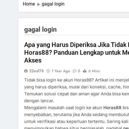
Home
gagal login
gagal login
Apa yang Harus Diperiksa Jika Tidak 
Horas88? Panduan Lengkap untuk Me
Akses
32eaf78
1 Year Ago
0
6 Mins
Tidak bisa login ke akun Horas88? Artikel ini menje
yang harus diperiksa, mulai dari koneksi, cache, hi
Temukan solusi cepat dan aman agar Anda bisa ke
dengan lancar.
Mengalami masalah saat login ke akun
Horas88
bis
menyebalkan, terutama jika Anda sedang membutu
untuk verifikasi atau keperluan tertentu. Sering ka
menyimpulkan bahwa situs bermasalah, padahal
pe