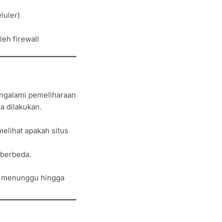
luler)
leh firewall
ngalami pemeliharaan
a dilakukan.
elihat apakah situs
 berbeda.
u menunggu hingga