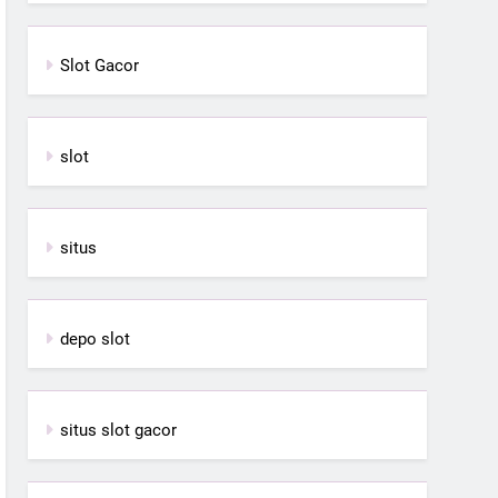
Slot Gacor
slot
situs
depo slot
situs slot gacor