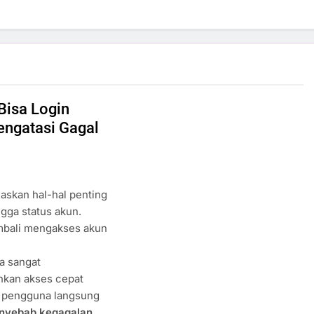
Bisa Login
ngatasi Gagal
laskan hal-hal penting
ngga status akun.
mbali mengakses akun
a sangat
hkan akses cepat
li pengguna langsung
nyebab kegagalan