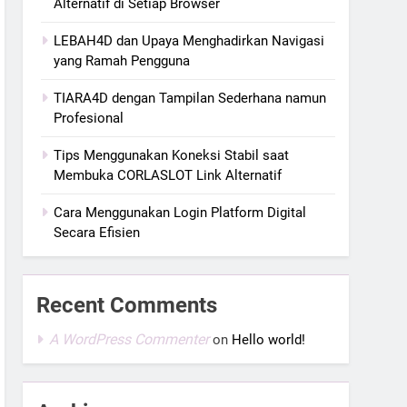
Alternatif di Setiap Browser
LEBAH4D dan Upaya Menghadirkan Navigasi
yang Ramah Pengguna
TIARA4D dengan Tampilan Sederhana namun
Profesional
Tips Menggunakan Koneksi Stabil saat
Membuka CORLASLOT Link Alternatif
Cara Menggunakan Login Platform Digital
Secara Efisien
Recent Comments
A WordPress Commenter
on
Hello world!