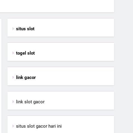
situs slot
togel slot
link gacor
link slot gacor
situs slot gacor hari ini