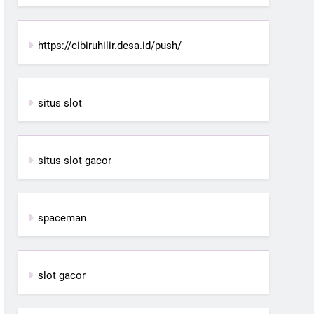
https://cibiruhilir.desa.id/push/
situs slot
situs slot gacor
spaceman
slot gacor