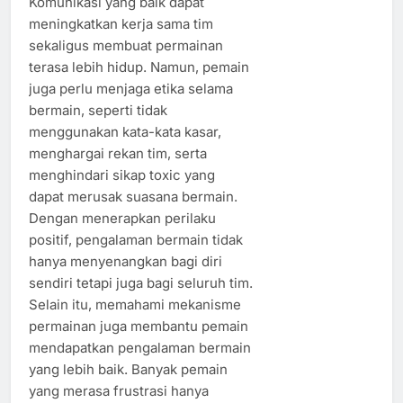
Komunikasi yang baik dapat
meningkatkan kerja sama tim
sekaligus membuat permainan
terasa lebih hidup. Namun, pemain
juga perlu menjaga etika selama
bermain, seperti tidak
menggunakan kata-kata kasar,
menghargai rekan tim, serta
menghindari sikap toxic yang
dapat merusak suasana bermain.
Dengan menerapkan perilaku
positif, pengalaman bermain tidak
hanya menyenangkan bagi diri
sendiri tetapi juga bagi seluruh tim.
Selain itu, memahami mekanisme
permainan juga membantu pemain
mendapatkan pengalaman bermain
yang lebih baik. Banyak pemain
yang merasa frustrasi hanya