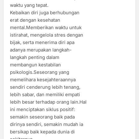
waktu yang tepat.
Kebaikan diri juga berhubungan
erat dengan kesehatan
mental.Memberikan waktu untuk
istirahat, mengelola stres dengan
bijak, serta menerima diri apa
adanya merupakan langkah-
langkah penting dalam
membangun kestabilan
psikologis.Seseorang yang
memelihara kesejahteraannya
sendiri cenderung lebih tenang,
lebih sabar, dan memiliki empati
lebih besar terhadap orang lain.Hal
ini menciptakan siklus positif:
semakin seseorang baik pada
dirinya sendiri, semakin mudah ia
bersikap baik kepada dunia di