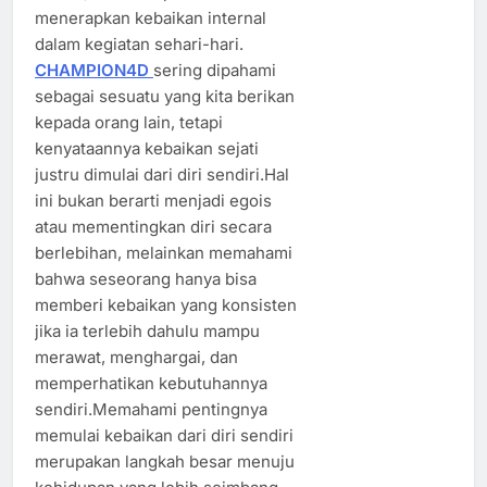
menerapkan kebaikan internal
dalam kegiatan sehari-hari.
CHAMPION4D
sering dipahami
sebagai sesuatu yang kita berikan
kepada orang lain, tetapi
kenyataannya kebaikan sejati
justru dimulai dari diri sendiri.Hal
ini bukan berarti menjadi egois
atau mementingkan diri secara
berlebihan, melainkan memahami
bahwa seseorang hanya bisa
memberi kebaikan yang konsisten
jika ia terlebih dahulu mampu
merawat, menghargai, dan
memperhatikan kebutuhannya
sendiri.Memahami pentingnya
memulai kebaikan dari diri sendiri
merupakan langkah besar menuju