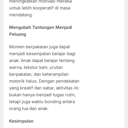
meningkatkan motivasi mereka
untuk lebih kooperatif di masa
mendatang.
Mengubah Tantangan Menjadi
Peluang
Momen berpakaian juga dapat
menjadi kesempatan belajar bagi
anak. Anak dapat belajar tentang
warna, tekstur kain, urutan
berpakaian, dan keterampilan
motorik halus. Dengan pendekatan
yang kreatif dan sabar, aktivitas ini
bukan hanya menjadi tugas rutin,
tetapi juga waktu bonding antara
orang tua dan anak.
Kesimpulan