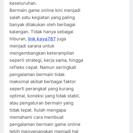
keseluruhan.
Bermain game online kini menjadi
salah satu kegiatan yang paling
banyak dilakukan oleh berbagai
kalangan. Tidak hanya sebagai
hiburan,
link kaya787
juga
menjadi sarana untuk
mengembangkan keterampilan
seperti strategi, kerja sama, hingga
refleks cepat. Namun seringkali
pengalaman bermain tidak
maksimal akibat berbagai faktor
seperti perangkat yang kurang
optimal, koneksi yang tidak stabil,
atau pengaturan bermain yang
tidak tepat. Itulah mengapa
memahami cara membuat
pengalaman bermain game online
lebih menyenangkan menjadi hal