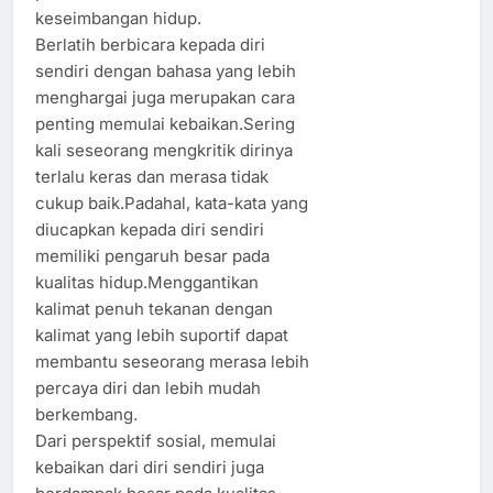
keseimbangan hidup.
Berlatih berbicara kepada diri
sendiri dengan bahasa yang lebih
menghargai juga merupakan cara
penting memulai kebaikan.Sering
kali seseorang mengkritik dirinya
terlalu keras dan merasa tidak
cukup baik.Padahal, kata-kata yang
diucapkan kepada diri sendiri
memiliki pengaruh besar pada
kualitas hidup.Menggantikan
kalimat penuh tekanan dengan
kalimat yang lebih suportif dapat
membantu seseorang merasa lebih
percaya diri dan lebih mudah
berkembang.
Dari perspektif sosial, memulai
kebaikan dari diri sendiri juga