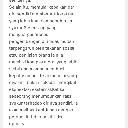
sekitarnya.
Selain itu, memulai kebaikan dari
diri sendiri membentuk karakter
yang lebih kuat dan penuh rasa
syukur.Seseorang yang
menghargai proses
pengembangan diri tidak mudah
terpengaruh oleh tekanan sosial
atau penilaian orang lain.Ia
memiliki kompas moral yang lebih
stabil dan mampu membuat
keputusan berdasarkan nilai yang
diyakini, bukan sekadar mengikuti
ekspektasi eksternal.Ketika
seseorang menumbuhkan rasa
syukur terhadap dirinya sendiri, ia
akan melihat kehidupan dengan
perspektif lebih positif dan
optimis.