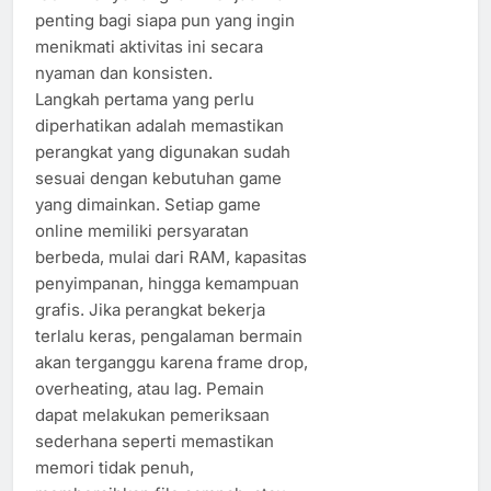
penting bagi siapa pun yang ingin
menikmati aktivitas ini secara
nyaman dan konsisten.
Langkah pertama yang perlu
diperhatikan adalah memastikan
perangkat yang digunakan sudah
sesuai dengan kebutuhan game
yang dimainkan. Setiap game
online memiliki persyaratan
berbeda, mulai dari RAM, kapasitas
penyimpanan, hingga kemampuan
grafis. Jika perangkat bekerja
terlalu keras, pengalaman bermain
akan terganggu karena frame drop,
overheating, atau lag. Pemain
dapat melakukan pemeriksaan
sederhana seperti memastikan
memori tidak penuh,