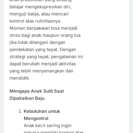
belajar mengekspresikan diri,
menguji batas, atau mencari
kontrol atas rutinitasnya.
Momen berpakaian bisa menjadi
stres bagi anak maupun orang tua
jika tidak ditangani dengan
pendekatan yang tepat. Dengan
strategi yang tepat, pengalaman ini
dapat berubah menjadi aktivitas
yang lebih menyenangkan dan
mendidik.
Mengapa Anak Sulit Saat
Dipakaikan Baju
Kebutuhan untuk
Mengontrol
Anak kecil sering ingin
merasa memiliki kontrol atas