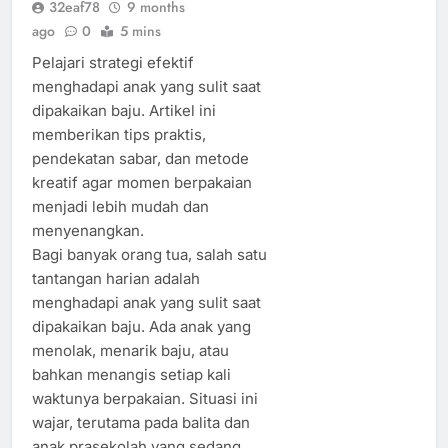
32eaf78
9 months
ago
0
5 mins
Pelajari strategi efektif
menghadapi anak yang sulit saat
dipakaikan baju. Artikel ini
memberikan tips praktis,
pendekatan sabar, dan metode
kreatif agar momen berpakaian
menjadi lebih mudah dan
menyenangkan.
Bagi banyak orang tua, salah satu
tantangan harian adalah
menghadapi anak yang sulit saat
dipakaikan baju. Ada anak yang
menolak, menarik baju, atau
bahkan menangis setiap kali
waktunya berpakaian. Situasi ini
wajar, terutama pada balita dan
anak prasekolah yang sedang