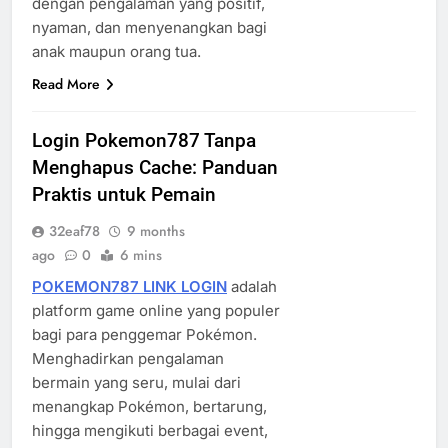
dengan pengalaman yang positif,
nyaman, dan menyenangkan bagi
anak maupun orang tua.
Read More
Login Pokemon787 Tanpa
Menghapus Cache: Panduan
Praktis untuk Pemain
32eaf78
9 months
ago
0
6 mins
POKEMON787 LINK LOGIN
adalah
platform game online yang populer
bagi para penggemar Pokémon.
Menghadirkan pengalaman
bermain yang seru, mulai dari
menangkap Pokémon, bertarung,
hingga mengikuti berbagai event,