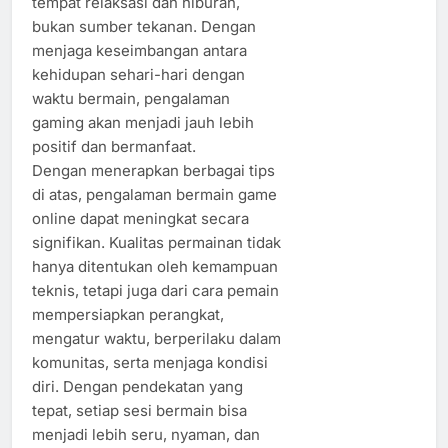
tempat relaksasi dan hiburan,
bukan sumber tekanan. Dengan
menjaga keseimbangan antara
kehidupan sehari-hari dengan
waktu bermain, pengalaman
gaming akan menjadi jauh lebih
positif dan bermanfaat.
Dengan menerapkan berbagai tips
di atas, pengalaman bermain game
online dapat meningkat secara
signifikan. Kualitas permainan tidak
hanya ditentukan oleh kemampuan
teknis, tetapi juga dari cara pemain
mempersiapkan perangkat,
mengatur waktu, berperilaku dalam
komunitas, serta menjaga kondisi
diri. Dengan pendekatan yang
tepat, setiap sesi bermain bisa
menjadi lebih seru, nyaman, dan