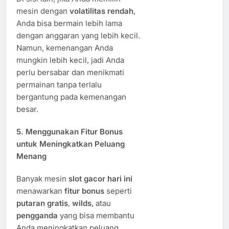
mesin dengan
volatilitas rendah
,
Anda bisa bermain lebih lama
dengan anggaran yang lebih kecil.
Namun, kemenangan Anda
mungkin lebih kecil, jadi Anda
perlu bersabar dan menikmati
permainan tanpa terlalu
bergantung pada kemenangan
besar.
5.
Menggunakan Fitur Bonus
untuk Meningkatkan Peluang
Menang
Banyak mesin
slot gacor hari ini
menawarkan
fitur bonus
seperti
putaran gratis
,
wilds
, atau
pengganda
yang bisa membantu
Anda meningkatkan peluang