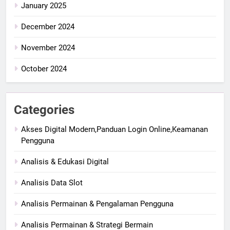
January 2025
December 2024
November 2024
October 2024
Categories
Akses Digital Modern,Panduan Login Online,Keamanan
Pengguna
Analisis & Edukasi Digital
Analisis Data Slot
Analisis Permainan & Pengalaman Pengguna
Analisis Permainan & Strategi Bermain