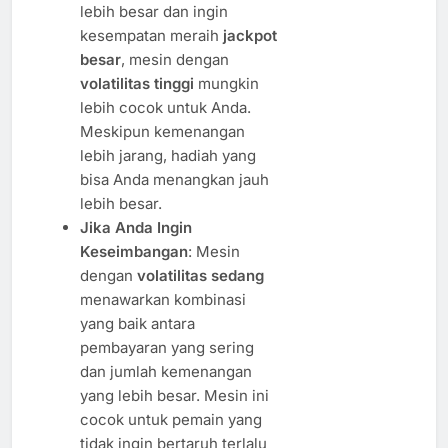
lebih besar dan ingin
kesempatan meraih
jackpot
besar
, mesin dengan
volatilitas tinggi
mungkin
lebih cocok untuk Anda.
Meskipun kemenangan
lebih jarang, hadiah yang
bisa Anda menangkan jauh
lebih besar.
Jika Anda Ingin
Keseimbangan
: Mesin
dengan
volatilitas sedang
menawarkan kombinasi
yang baik antara
pembayaran yang sering
dan jumlah kemenangan
yang lebih besar. Mesin ini
cocok untuk pemain yang
tidak ingin bertaruh terlalu