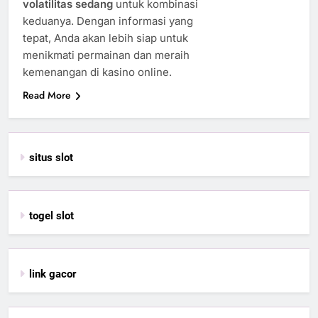
volatilitas sedang
untuk kombinasi
keduanya. Dengan informasi yang
tepat, Anda akan lebih siap untuk
menikmati permainan dan meraih
kemenangan di kasino online.
Read More
situs slot
togel slot
link gacor