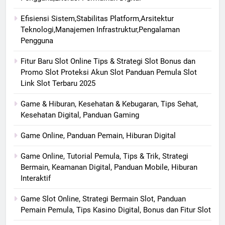
Efisiensi Sistem,Stabilitas Platform,Arsitektur
Teknologi,Manajemen Infrastruktur,Pengalaman
Pengguna
Fitur Baru Slot Online Tips & Strategi Slot Bonus dan
Promo Slot Proteksi Akun Slot Panduan Pemula Slot
Link Slot Terbaru 2025
Game & Hiburan, Kesehatan & Kebugaran, Tips Sehat,
Kesehatan Digital, Panduan Gaming
Game Online, Panduan Pemain, Hiburan Digital
Game Online, Tutorial Pemula, Tips & Trik, Strategi
Bermain, Keamanan Digital, Panduan Mobile, Hiburan
Interaktif
Game Slot Online, Strategi Bermain Slot, Panduan
Pemain Pemula, Tips Kasino Digital, Bonus dan Fitur Slot