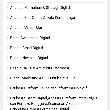
Analisis Permainan & Strategi Digital
Analisis Slot Online & Data Kemenangan
Analisis Visual Slot
Brand Awareness Digital
Desain Brand Digital
Desain Navigasi Digital
Desain UI/UX & Arsitektur Informasi
Digital Marketing & SEO untuk Situs Judi
Edukasi Platform Online dan Informasi Objektif
Edukasi Sistem Digital,Analisis Platform Interaktif,UX
dan Perilaku Pengguna,Keamanan Akses
Pengguna,Literasi Permainan Digital