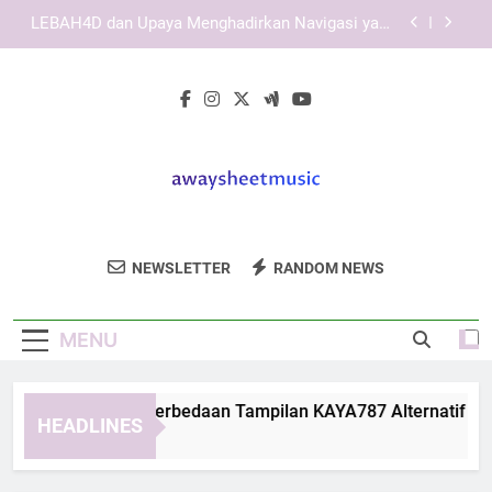
Skip
TIARA4D dengan Tampilan Sederhana namun
to
Profesional
content
Tips Menggunakan Koneksi Stabil saat Membuka
CORLASLOT Link Alternatif
Cara Mengatasi Perbedaan Tampilan KAYA787
Alternatif di Setiap Browser
LEBAH4D dan Upaya Menghadirkan Navigasi yang
Ramah Pengguna
TIARA4D dengan Tampilan Sederhana namun
Profesional
Away Sheet
Dapatkan Koleksi Notasi Musik Dan Partitur
Tips Menggunakan Koneksi Stabil saat Membuka
NEWSLETTER
RANDOM NEWS
Music
CORLASLOT Link Alternatif
Dari Away Sheet Music.
MENU
ra Mengatasi Perbedaan Tampilan KAYA787 Alternatif di Seti
HEADLINES
Weeks Ago