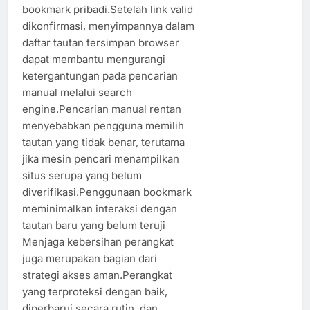
bookmark pribadi.Setelah link valid
dikonfirmasi, menyimpannya dalam
daftar tautan tersimpan browser
dapat membantu mengurangi
ketergantungan pada pencarian
manual melalui search
engine.Pencarian manual rentan
menyebabkan pengguna memilih
tautan yang tidak benar, terutama
jika mesin pencari menampilkan
situs serupa yang belum
diverifikasi.Penggunaan bookmark
meminimalkan interaksi dengan
tautan baru yang belum teruji
Menjaga kebersihan perangkat
juga merupakan bagian dari
strategi akses aman.Perangkat
yang terproteksi dengan baik,
diperbarui secara rutin, dan