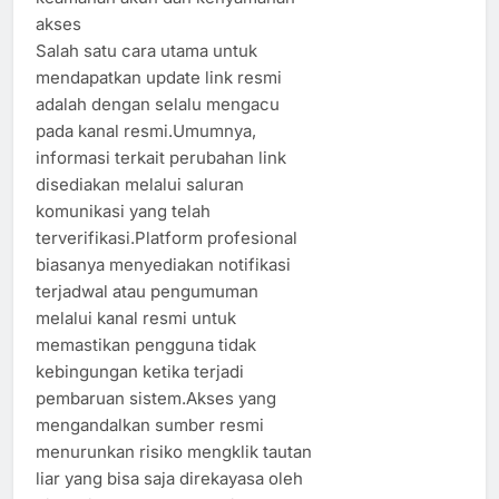
akses
Salah satu cara utama untuk
mendapatkan update link resmi
adalah dengan selalu mengacu
pada kanal resmi.Umumnya,
informasi terkait perubahan link
disediakan melalui saluran
komunikasi yang telah
terverifikasi.Platform profesional
biasanya menyediakan notifikasi
terjadwal atau pengumuman
melalui kanal resmi untuk
memastikan pengguna tidak
kebingungan ketika terjadi
pembaruan sistem.Akses yang
mengandalkan sumber resmi
menurunkan risiko mengklik tautan
liar yang bisa saja direkayasa oleh