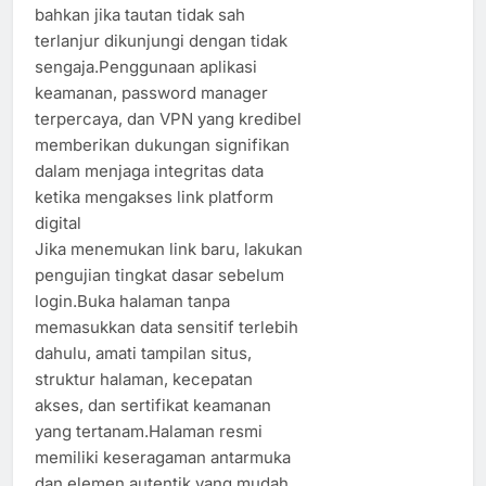
bahkan jika tautan tidak sah
terlanjur dikunjungi dengan tidak
sengaja.Penggunaan aplikasi
keamanan, password manager
terpercaya, dan VPN yang kredibel
memberikan dukungan signifikan
dalam menjaga integritas data
ketika mengakses link platform
digital
Jika menemukan link baru, lakukan
pengujian tingkat dasar sebelum
login.Buka halaman tanpa
memasukkan data sensitif terlebih
dahulu, amati tampilan situs,
struktur halaman, kecepatan
akses, dan sertifikat keamanan
yang tertanam.Halaman resmi
memiliki keseragaman antarmuka
dan elemen autentik yang mudah