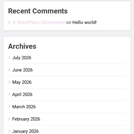
Recent Comments
A WordPress Commenter
on
Hello world!
Archives
July 2026
June 2026
May 2026
April 2026
March 2026
February 2026
January 2026