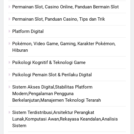
Permainan Slot, Casino Online, Panduan Bermain Slot
Permainan Slot, Panduan Casino, Tips dan Trik
Platform Digital
Pokémon, Video Game, Gaming, Karakter Pokémon,
Hiburan
Psikologi Kognitif & Teknologi Game
Psikologi Pemain Slot & Perilaku Digital
Sistem Akses Digital,Stabilitas Platform
Modern,Pengalaman Pengguna
Berkelanjutan,Manajemen Teknologi Terarah
Sistem Terdistribusi,Arsitektur Perangkat
Lunak,Komputasi Awan,Rekayasa Keandalan,Analisis
Sistem