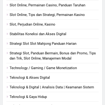
Slot Online, Permainan Casino, Panduan Taruhan
Slot Online, Tips dan Strategi, Permainan Kasino
Slot, Perjudian Online, Kasino
Stabilitas Koneksi dan Akses Digital
Strategi Slot Slot Mahjong Panduan Harian
Strategi Slot, Panduan Bermain, Bonus dan Promo, Tips
dan Trik, Slot Online, Manajemen Modal
Technology / Gaming / Game Monetization
Teknologi & Akses Digital
Teknologi & Digital | Analisis Data | Keamanan Sistem
Teknologi & Gaya Hidup