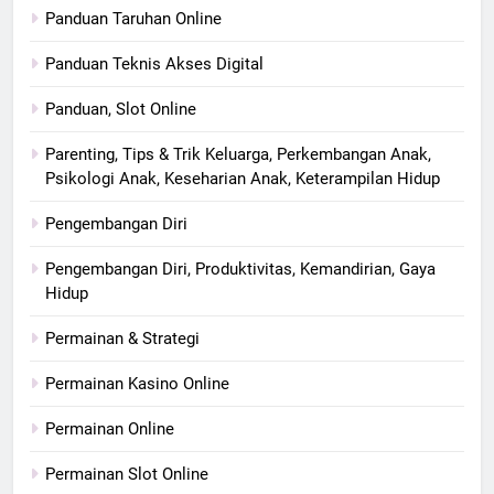
Panduan Taruhan Online
Panduan Teknis Akses Digital
Panduan, Slot Online
Parenting, Tips & Trik Keluarga, Perkembangan Anak,
Psikologi Anak, Keseharian Anak, Keterampilan Hidup
Pengembangan Diri
Pengembangan Diri, Produktivitas, Kemandirian, Gaya
Hidup
Permainan & Strategi
Permainan Kasino Online
Permainan Online
Permainan Slot Online