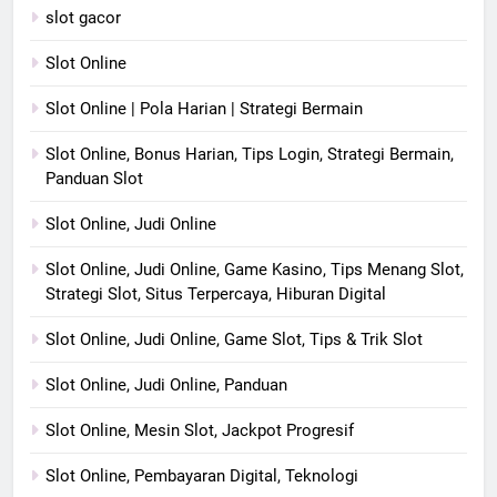
slot gacor
Slot Online
Slot Online | Pola Harian | Strategi Bermain
Slot Online, Bonus Harian, Tips Login, Strategi Bermain,
Panduan Slot
Slot Online, Judi Online
Slot Online, Judi Online, Game Kasino, Tips Menang Slot,
Strategi Slot, Situs Terpercaya, Hiburan Digital
Slot Online, Judi Online, Game Slot, Tips & Trik Slot
Slot Online, Judi Online, Panduan
Slot Online, Mesin Slot, Jackpot Progresif
Slot Online, Pembayaran Digital, Teknologi