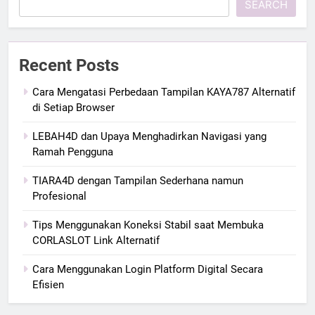
SEARCH
Recent Posts
Cara Mengatasi Perbedaan Tampilan KAYA787 Alternatif
di Setiap Browser
LEBAH4D dan Upaya Menghadirkan Navigasi yang
Ramah Pengguna
TIARA4D dengan Tampilan Sederhana namun
Profesional
Tips Menggunakan Koneksi Stabil saat Membuka
CORLASLOT Link Alternatif
Cara Menggunakan Login Platform Digital Secara
Efisien