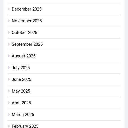
December 2025
November 2025
October 2025
September 2025
August 2025
July 2025
June 2025
May 2025
April 2025
March 2025
February 2025