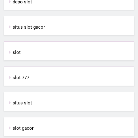
depo slot
situs slot gacor
slot
slot 777
situs slot
slot gacor