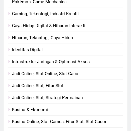
Pokémon, Game Mechanics
Gaming, Teknologi, Industri Kreatif
Gaya Hidup Digital & Hiburan Interaktif
Hiburan, Teknologi, Gaya Hidup
Identitas Digital
Infrastruktur Jaringan & Optimasi Akses
Judi Online, Slot Online, Slot Gacor
Judi Online, Slot, Fitur Slot
Judi Online, Slot, Strategi Permainan
Kasino & Ekonomi
Kasino Online, Slot Games, Fitur Slot, Slot Gacor