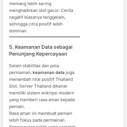
memang lebih sering
menghadirkan slot gacor. Cerita
negatif biasanya tenggelam,
sehingga citra positif lebih
dominan.
5. Keamanan Data sebagai
Penunjang Kepercayaan
Selain stabilitas dan pola
permainan,
keamanan data
juga
menambah nilai positif Thailand
Slot. Server Thailand dikenal
memiliki sistem enkripsi modern
yang memberi rasa aman kepada
pemain.
Rasa aman ini membuat pemain
lebih fokus pada permainan.
Kepercayaan inilah yang semakin