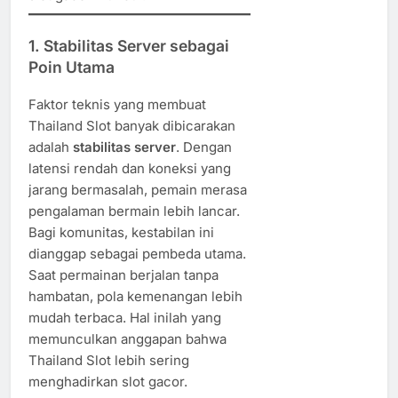
1. Stabilitas Server sebagai
Poin Utama
Faktor teknis yang membuat
Thailand Slot banyak dibicarakan
adalah
stabilitas server
. Dengan
latensi rendah dan koneksi yang
jarang bermasalah, pemain merasa
pengalaman bermain lebih lancar.
Bagi komunitas, kestabilan ini
dianggap sebagai pembeda utama.
Saat permainan berjalan tanpa
hambatan, pola kemenangan lebih
mudah terbaca. Hal inilah yang
memunculkan anggapan bahwa
Thailand Slot lebih sering
menghadirkan slot gacor.