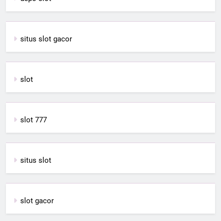
situs slot gacor
slot
slot 777
situs slot
slot gacor