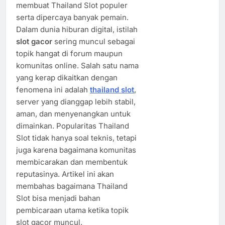
membuat Thailand Slot populer
serta dipercaya banyak pemain.
Dalam dunia hiburan digital, istilah
slot gacor
sering muncul sebagai
topik hangat di forum maupun
komunitas online. Salah satu nama
yang kerap dikaitkan dengan
fenomena ini adalah
thailand slot
,
server yang dianggap lebih stabil,
aman, dan menyenangkan untuk
dimainkan. Popularitas Thailand
Slot tidak hanya soal teknis, tetapi
juga karena bagaimana komunitas
membicarakan dan membentuk
reputasinya. Artikel ini akan
membahas bagaimana Thailand
Slot bisa menjadi bahan
pembicaraan utama ketika topik
slot gacor muncul.