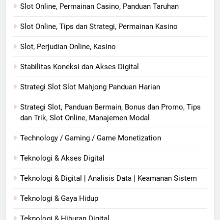
Slot Online, Permainan Casino, Panduan Taruhan
Slot Online, Tips dan Strategi, Permainan Kasino
Slot, Perjudian Online, Kasino
Stabilitas Koneksi dan Akses Digital
Strategi Slot Slot Mahjong Panduan Harian
Strategi Slot, Panduan Bermain, Bonus dan Promo, Tips
dan Trik, Slot Online, Manajemen Modal
Technology / Gaming / Game Monetization
Teknologi & Akses Digital
Teknologi & Digital | Analisis Data | Keamanan Sistem
Teknologi & Gaya Hidup
Teknologi & Hiburan Digital