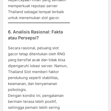
memperkuat reputasi server
Thailand sebagai tempat terbaik
untuk menemukan slot gacor.
6. Analisis Rasional: Fakta
atau Persepsi?
Secara rasional, peluang slot
gacor tetap ditentukan oleh RNG
yang bersifat acak dan tidak bisa
dipengaruhi lokasi server. Namun,
Thailand Slot memberi faktor
pendukung seperti stabilitas,
keamanan, dan kenyamanan
psikologis.
Dengan kondisi ini, pengalaman
bermain terasa lebih positif,
sehingga pemain lebih sering