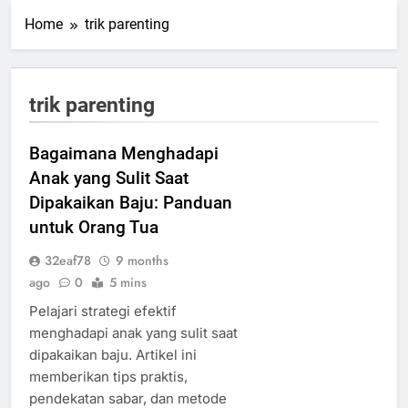
Home
trik parenting
trik parenting
Bagaimana Menghadapi
Anak yang Sulit Saat
Dipakaikan Baju: Panduan
untuk Orang Tua
32eaf78
9 months
ago
0
5 mins
Pelajari strategi efektif
menghadapi anak yang sulit saat
dipakaikan baju. Artikel ini
memberikan tips praktis,
pendekatan sabar, dan metode