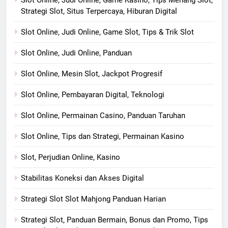
Strategi Slot, Situs Terpercaya, Hiburan Digital
Slot Online, Judi Online, Game Slot, Tips & Trik Slot
Slot Online, Judi Online, Panduan
Slot Online, Mesin Slot, Jackpot Progresif
Slot Online, Pembayaran Digital, Teknologi
Slot Online, Permainan Casino, Panduan Taruhan
Slot Online, Tips dan Strategi, Permainan Kasino
Slot, Perjudian Online, Kasino
Stabilitas Koneksi dan Akses Digital
Strategi Slot Slot Mahjong Panduan Harian
Strategi Slot, Panduan Bermain, Bonus dan Promo, Tips