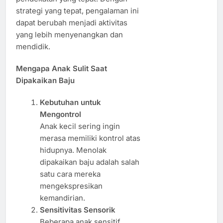
strategi yang tepat, pengalaman ini
dapat berubah menjadi aktivitas
yang lebih menyenangkan dan
mendidik.
Mengapa Anak Sulit Saat
Dipakaikan Baju
Kebutuhan untuk
Mengontrol
Anak kecil sering ingin
merasa memiliki kontrol atas
hidupnya. Menolak
dipakaikan baju adalah salah
satu cara mereka
mengekspresikan
kemandirian.
Sensitivitas Sensorik
Beberapa anak sensitif