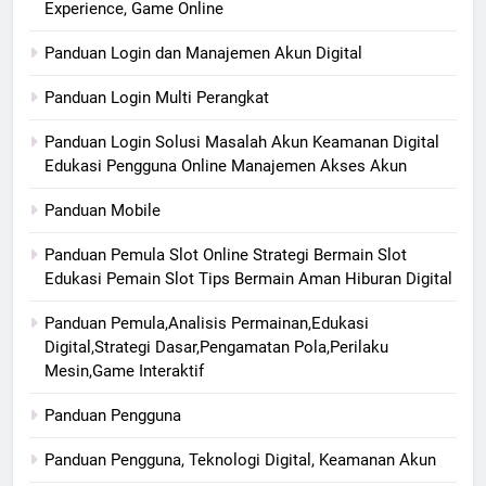
Experience, Game Online
Panduan Login dan Manajemen Akun Digital
Panduan Login Multi Perangkat
Panduan Login Solusi Masalah Akun Keamanan Digital
Edukasi Pengguna Online Manajemen Akses Akun
Panduan Mobile
Panduan Pemula Slot Online Strategi Bermain Slot
Edukasi Pemain Slot Tips Bermain Aman Hiburan Digital
Panduan Pemula,Analisis Permainan,Edukasi
Digital,Strategi Dasar,Pengamatan Pola,Perilaku
Mesin,Game Interaktif
Panduan Pengguna
Panduan Pengguna, Teknologi Digital, Keamanan Akun