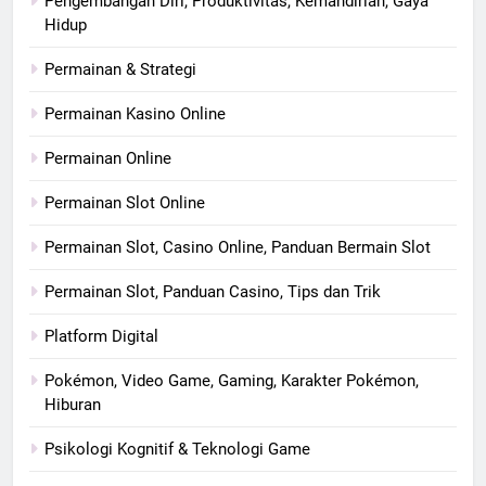
Pengembangan Diri, Produktivitas, Kemandirian, Gaya
Hidup
Permainan & Strategi
Permainan Kasino Online
Permainan Online
Permainan Slot Online
Permainan Slot, Casino Online, Panduan Bermain Slot
Permainan Slot, Panduan Casino, Tips dan Trik
Platform Digital
Pokémon, Video Game, Gaming, Karakter Pokémon,
Hiburan
Psikologi Kognitif & Teknologi Game