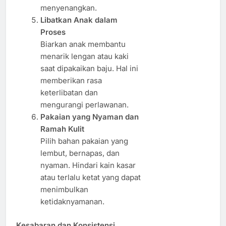
menyenangkan.
Libatkan Anak dalam
Proses
Biarkan anak membantu
menarik lengan atau kaki
saat dipakaikan baju. Hal ini
memberikan rasa
keterlibatan dan
mengurangi perlawanan.
Pakaian yang Nyaman dan
Ramah Kulit
Pilih bahan pakaian yang
lembut, bernapas, dan
nyaman. Hindari kain kasar
atau terlalu ketat yang dapat
menimbulkan
ketidaknyamanan.
Kesabaran dan Konsistensi