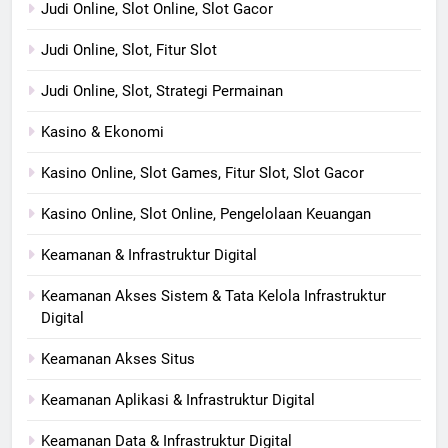
Judi Online, Slot Online, Slot Gacor
Judi Online, Slot, Fitur Slot
Judi Online, Slot, Strategi Permainan
Kasino & Ekonomi
Kasino Online, Slot Games, Fitur Slot, Slot Gacor
Kasino Online, Slot Online, Pengelolaan Keuangan
Keamanan & Infrastruktur Digital
Keamanan Akses Sistem & Tata Kelola Infrastruktur
Digital
Keamanan Akses Situs
Keamanan Aplikasi & Infrastruktur Digital
Keamanan Data & Infrastruktur Digital