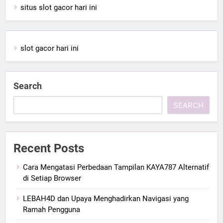
situs slot gacor hari ini
slot gacor hari ini
Search
SEARCH
Recent Posts
Cara Mengatasi Perbedaan Tampilan KAYA787 Alternatif
di Setiap Browser
LEBAH4D dan Upaya Menghadirkan Navigasi yang
Ramah Pengguna