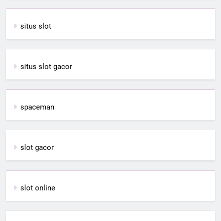
situs slot
situs slot gacor
spaceman
slot gacor
slot online