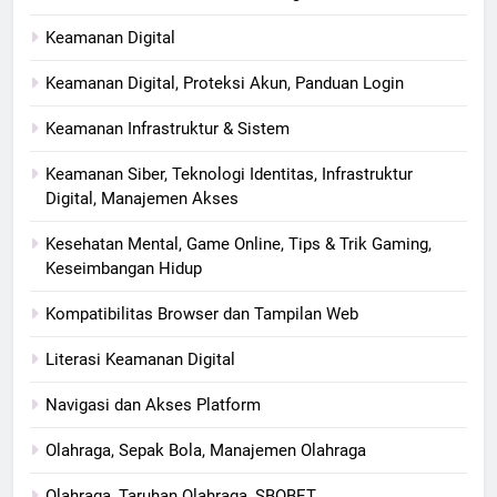
Keamanan Digital
Keamanan Digital, Proteksi Akun, Panduan Login
Keamanan Infrastruktur & Sistem
Keamanan Siber, Teknologi Identitas, Infrastruktur
Digital, Manajemen Akses
Kesehatan Mental, Game Online, Tips & Trik Gaming,
Keseimbangan Hidup
Kompatibilitas Browser dan Tampilan Web
Literasi Keamanan Digital
Navigasi dan Akses Platform
Olahraga, Sepak Bola, Manajemen Olahraga
Olahraga, Taruhan Olahraga, SBOBET