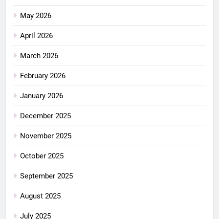
May 2026
April 2026
March 2026
February 2026
January 2026
December 2025
November 2025
October 2025
September 2025
August 2025
July 2025