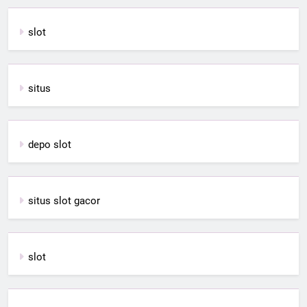
slot
situs
depo slot
situs slot gacor
slot