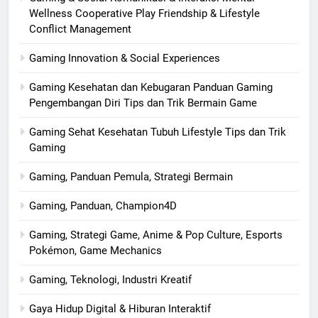
Wellness Cooperative Play Friendship & Lifestyle
Conflict Management
Gaming Innovation & Social Experiences
Gaming Kesehatan dan Kebugaran Panduan Gaming
Pengembangan Diri Tips dan Trik Bermain Game
Gaming Sehat Kesehatan Tubuh Lifestyle Tips dan Trik
Gaming
Gaming, Panduan Pemula, Strategi Bermain
Gaming, Panduan, Champion4D
Gaming, Strategi Game, Anime & Pop Culture, Esports
Pokémon, Game Mechanics
Gaming, Teknologi, Industri Kreatif
Gaya Hidup Digital & Hiburan Interaktif