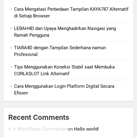
Cara Mengatasi Perbedaan Tampilan KAYA787 Alternatif
di Setiap Browser
LEBAH4D dan Upaya Menghadirkan Navigasi yang
Ramah Pengguna
TIARA4D dengan Tampilan Sederhana namun
Profesional
Tips Menggunakan Koneksi Stabil saat Membuka
CORLASLOT Link Alternatif
Cara Menggunakan Login Platform Digital Secara
Efisien
Recent Comments
A WordPress Commenter
on
Hello world!