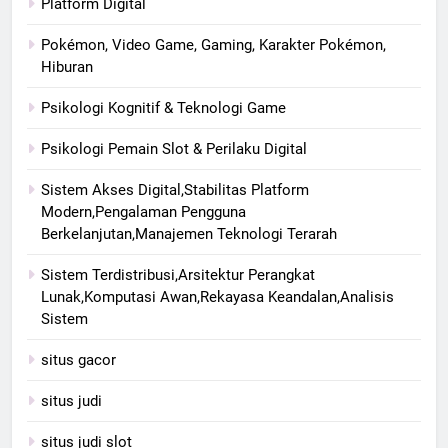
Platform Digital
Pokémon, Video Game, Gaming, Karakter Pokémon,
Hiburan
Psikologi Kognitif & Teknologi Game
Psikologi Pemain Slot & Perilaku Digital
Sistem Akses Digital,Stabilitas Platform
Modern,Pengalaman Pengguna
Berkelanjutan,Manajemen Teknologi Terarah
Sistem Terdistribusi,Arsitektur Perangkat
Lunak,Komputasi Awan,Rekayasa Keandalan,Analisis
Sistem
situs gacor
situs judi
situs judi slot