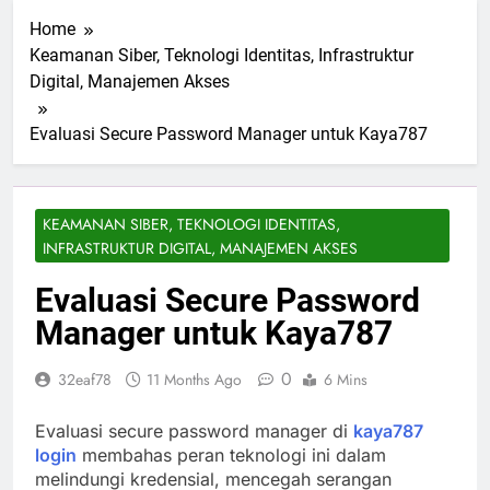
Home
Keamanan Siber, Teknologi Identitas, Infrastruktur
Digital, Manajemen Akses
Evaluasi Secure Password Manager untuk Kaya787
KEAMANAN SIBER, TEKNOLOGI IDENTITAS,
INFRASTRUKTUR DIGITAL, MANAJEMEN AKSES
Evaluasi Secure Password
Manager untuk Kaya787
0
32eaf78
11 Months Ago
6 Mins
Evaluasi secure password manager di
kaya787
login
membahas peran teknologi ini dalam
melindungi kredensial, mencegah serangan