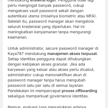
mendukung
efisiensi login
. Pengguna tidak lagi
perlu mengingat banyak password, cukup
mengakses vault password sekali dengan
autentikasi utama (misalnya biometric atau MFA).
Setelah itu, password manager akan mengelola
seluruh kredensial yang diperlukan. Hal ini
meningkatkan kenyamanan tanpa mengurangi
keamanan.
Untuk administrator, secure password manager di
Kaya787 mendukung
manajemen akses terpusat
.
Setiap identitas pengguna dapat dihubungkan
dengan kebijakan akses granular. Jika ada
karyawan yang keluar atau akses perlu dicabut,
administrator cukup menonaktifkan akun di
password manager tanpa harus mengubah
password satu per satu di semua layanan.
Pendekatan ini mempercepat
proses offboarding
sekaligus memperkuat governance identitas.
Namun, evaluasi juga menunjukkan adanya