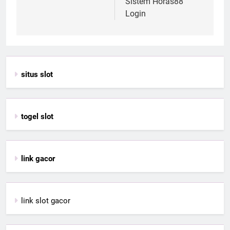
Sistem Horas88
Login
situs slot
togel slot
link gacor
link slot gacor