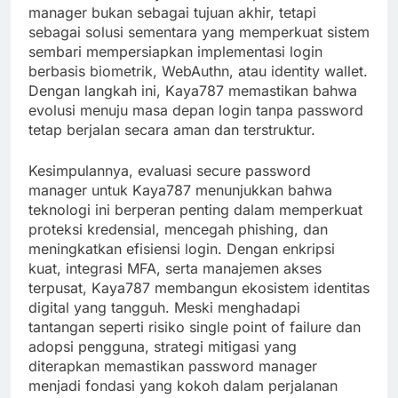
manager bukan sebagai tujuan akhir, tetapi
sebagai solusi sementara yang memperkuat sistem
sembari mempersiapkan implementasi login
berbasis biometrik, WebAuthn, atau identity wallet.
Dengan langkah ini, Kaya787 memastikan bahwa
evolusi menuju masa depan login tanpa password
tetap berjalan secara aman dan terstruktur.
Kesimpulannya, evaluasi secure password
manager untuk Kaya787 menunjukkan bahwa
teknologi ini berperan penting dalam memperkuat
proteksi kredensial, mencegah phishing, dan
meningkatkan efisiensi login. Dengan enkripsi
kuat, integrasi MFA, serta manajemen akses
terpusat, Kaya787 membangun ekosistem identitas
digital yang tangguh. Meski menghadapi
tantangan seperti risiko single point of failure dan
adopsi pengguna, strategi mitigasi yang
diterapkan memastikan password manager
menjadi fondasi yang kokoh dalam perjalanan