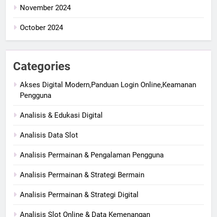
November 2024
October 2024
Categories
Akses Digital Modern,Panduan Login Online,Keamanan
Pengguna
Analisis & Edukasi Digital
Analisis Data Slot
Analisis Permainan & Pengalaman Pengguna
Analisis Permainan & Strategi Bermain
Analisis Permainan & Strategi Digital
Analisis Slot Online & Data Kemenangan