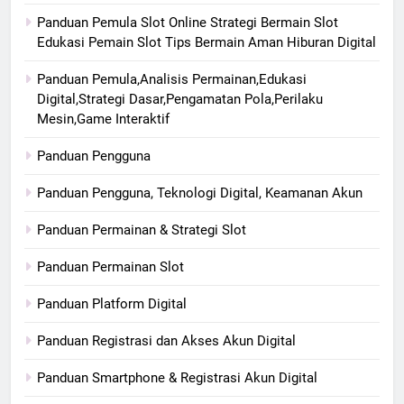
Panduan Pemula Slot Online Strategi Bermain Slot
Edukasi Pemain Slot Tips Bermain Aman Hiburan Digital
Panduan Pemula,Analisis Permainan,Edukasi
Digital,Strategi Dasar,Pengamatan Pola,Perilaku
Mesin,Game Interaktif
Panduan Pengguna
Panduan Pengguna, Teknologi Digital, Keamanan Akun
Panduan Permainan & Strategi Slot
Panduan Permainan Slot
Panduan Platform Digital
Panduan Registrasi dan Akses Akun Digital
Panduan Smartphone & Registrasi Akun Digital