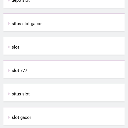
depo slot
situs slot gacor
slot
slot 777
situs slot
slot gacor