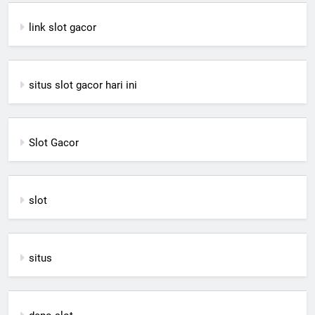
link slot gacor
situs slot gacor hari ini
Slot Gacor
slot
situs