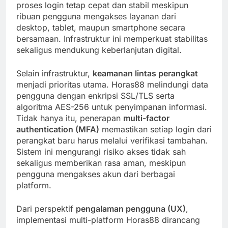
proses login tetap cepat dan stabil meskipun
ribuan pengguna mengakses layanan dari
desktop, tablet, maupun smartphone secara
bersamaan. Infrastruktur ini memperkuat stabilitas
sekaligus mendukung keberlanjutan digital.
Selain infrastruktur,
keamanan lintas perangkat
menjadi prioritas utama. Horas88 melindungi data
pengguna dengan enkripsi SSL/TLS serta
algoritma AES-256 untuk penyimpanan informasi.
Tidak hanya itu, penerapan
multi-factor
authentication (MFA)
memastikan setiap login dari
perangkat baru harus melalui verifikasi tambahan.
Sistem ini mengurangi risiko akses tidak sah
sekaligus memberikan rasa aman, meskipun
pengguna mengakses akun dari berbagai
platform.
Dari perspektif
pengalaman pengguna (UX)
,
implementasi multi-platform Horas88 dirancang