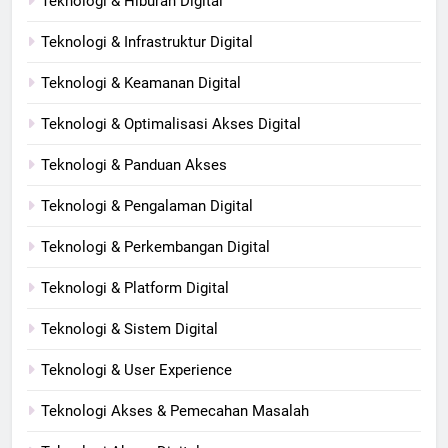
Teknologi & Hiburan Digital
Teknologi & Infrastruktur Digital
Teknologi & Keamanan Digital
Teknologi & Optimalisasi Akses Digital
Teknologi & Panduan Akses
Teknologi & Pengalaman Digital
Teknologi & Perkembangan Digital
Teknologi & Platform Digital
Teknologi & Sistem Digital
Teknologi & User Experience
Teknologi Akses & Pemecahan Masalah