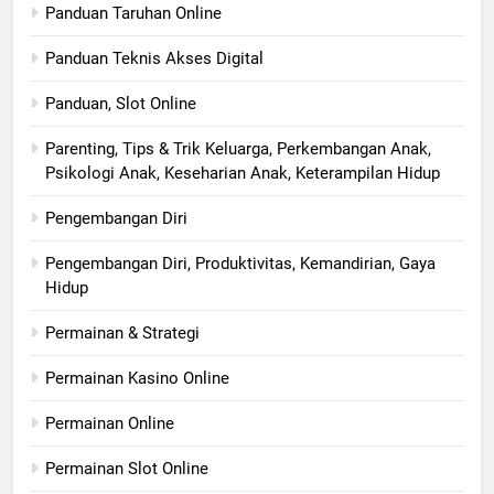
Panduan Taruhan Online
Panduan Teknis Akses Digital
Panduan, Slot Online
Parenting, Tips & Trik Keluarga, Perkembangan Anak,
Psikologi Anak, Keseharian Anak, Keterampilan Hidup
Pengembangan Diri
Pengembangan Diri, Produktivitas, Kemandirian, Gaya
Hidup
Permainan & Strategi
Permainan Kasino Online
Permainan Online
Permainan Slot Online