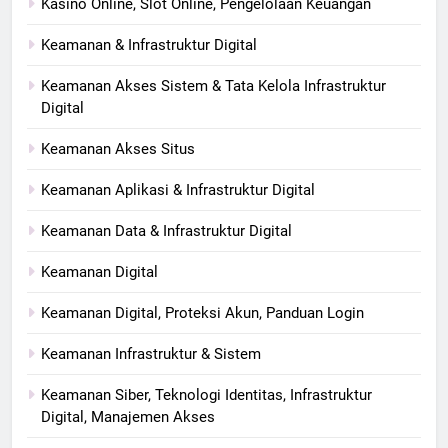
Kasino Online, Slot Online, Pengelolaan Keuangan
Keamanan & Infrastruktur Digital
Keamanan Akses Sistem & Tata Kelola Infrastruktur
Digital
Keamanan Akses Situs
Keamanan Aplikasi & Infrastruktur Digital
Keamanan Data & Infrastruktur Digital
Keamanan Digital
Keamanan Digital, Proteksi Akun, Panduan Login
Keamanan Infrastruktur & Sistem
Keamanan Siber, Teknologi Identitas, Infrastruktur
Digital, Manajemen Akses