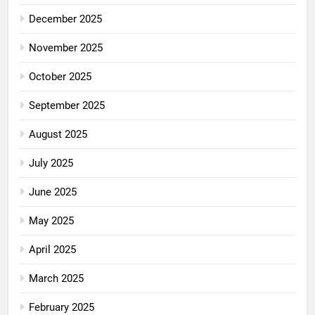
December 2025
November 2025
October 2025
September 2025
August 2025
July 2025
June 2025
May 2025
April 2025
March 2025
February 2025