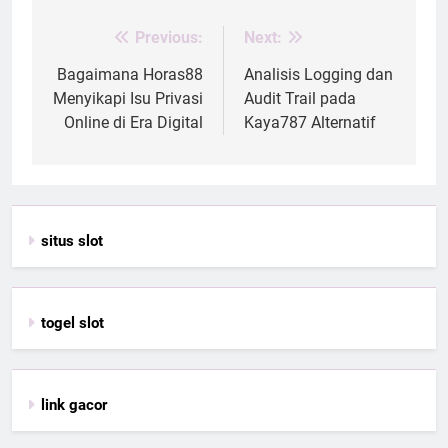
Previous:
Next:
Post
navigation
Bagaimana Horas88
Analisis Logging dan
Menyikapi Isu Privasi
Audit Trail pada
Online di Era Digital
Kaya787 Alternatif
situs slot
togel slot
link gacor