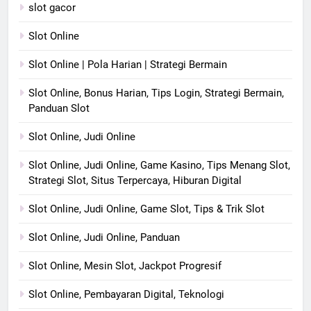
slot gacor
Slot Online
Slot Online | Pola Harian | Strategi Bermain
Slot Online, Bonus Harian, Tips Login, Strategi Bermain,
Panduan Slot
Slot Online, Judi Online
Slot Online, Judi Online, Game Kasino, Tips Menang Slot,
Strategi Slot, Situs Terpercaya, Hiburan Digital
Slot Online, Judi Online, Game Slot, Tips & Trik Slot
Slot Online, Judi Online, Panduan
Slot Online, Mesin Slot, Jackpot Progresif
Slot Online, Pembayaran Digital, Teknologi