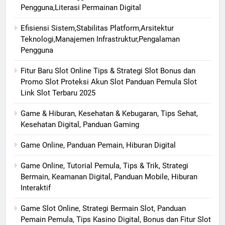
Pengguna,Literasi Permainan Digital
Efisiensi Sistem,Stabilitas Platform,Arsitektur
Teknologi,Manajemen Infrastruktur,Pengalaman
Pengguna
Fitur Baru Slot Online Tips & Strategi Slot Bonus dan
Promo Slot Proteksi Akun Slot Panduan Pemula Slot
Link Slot Terbaru 2025
Game & Hiburan, Kesehatan & Kebugaran, Tips Sehat,
Kesehatan Digital, Panduan Gaming
Game Online, Panduan Pemain, Hiburan Digital
Game Online, Tutorial Pemula, Tips & Trik, Strategi
Bermain, Keamanan Digital, Panduan Mobile, Hiburan
Interaktif
Game Slot Online, Strategi Bermain Slot, Panduan
Pemain Pemula, Tips Kasino Digital, Bonus dan Fitur Slot