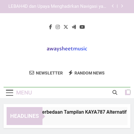
Skip
TIARA4D dengan Tampilan Sederhana namun
to
Profesional
content
Tips Menggunakan Koneksi Stabil saat Membuka
CORLASLOT Link Alternatif
Cara Mengatasi Perbedaan Tampilan KAYA787
Alternatif di Setiap Browser
LEBAH4D dan Upaya Menghadirkan Navigasi yang
Ramah Pengguna
TIARA4D dengan Tampilan Sederhana namun
Profesional
Away Sheet
Dapatkan Koleksi Notasi Musik Dan Partitur
Tips Menggunakan Koneksi Stabil saat Membuka
NEWSLETTER
RANDOM NEWS
Music
CORLASLOT Link Alternatif
Dari Away Sheet Music.
MENU
ra Mengatasi Perbedaan Tampilan KAYA787 Alternatif di Seti
HEADLINES
Weeks Ago