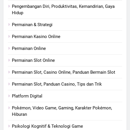
Pengembangan Diri, Produktivitas, Kemandirian, Gaya
Hidup
Permainan & Strategi
Permainan Kasino Online
Permainan Online
Permainan Slot Online
Permainan Slot, Casino Online, Panduan Bermain Slot
Permainan Slot, Panduan Casino, Tips dan Trik
Platform Digital
Pokémon, Video Game, Gaming, Karakter Pokémon,
Hiburan
Psikologi Kognitif & Teknologi Game