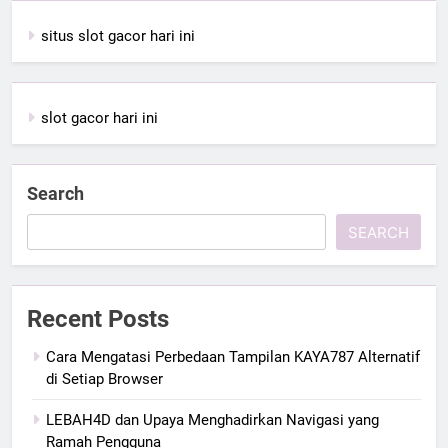
situs slot gacor hari ini
slot gacor hari ini
Search
SEARCH
Recent Posts
Cara Mengatasi Perbedaan Tampilan KAYA787 Alternatif
di Setiap Browser
LEBAH4D dan Upaya Menghadirkan Navigasi yang
Ramah Pengguna