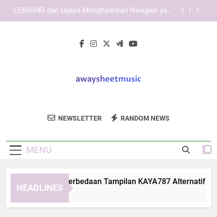
Skip
TIARA4D dengan Tampilan Sederhana namun
to
Profesional
content
Tips Menggunakan Koneksi Stabil saat Membuka
CORLASLOT Link Alternatif
Cara Mengatasi Perbedaan Tampilan KAYA787
Alternatif di Setiap Browser
LEBAH4D dan Upaya Menghadirkan Navigasi yang
Ramah Pengguna
TIARA4D dengan Tampilan Sederhana namun
Profesional
Away Sheet
Dapatkan Koleksi Notasi Musik Dan Partitur
Tips Menggunakan Koneksi Stabil saat Membuka
NEWSLETTER
RANDOM NEWS
Music
CORLASLOT Link Alternatif
Dari Away Sheet Music.
MENU
ra Mengatasi Perbedaan Tampilan KAYA787 Alternatif di Seti
HEADLINES
Weeks Ago