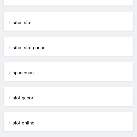
situs slot
situs slot gacor
spaceman
slot gacor
slot online