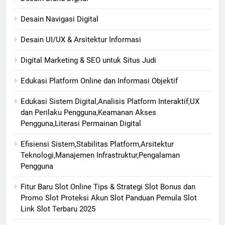
Desain Navigasi Digital
Desain UI/UX & Arsitektur Informasi
Digital Marketing & SEO untuk Situs Judi
Edukasi Platform Online dan Informasi Objektif
Edukasi Sistem Digital,Analisis Platform Interaktif,UX
dan Perilaku Pengguna,Keamanan Akses
Pengguna,Literasi Permainan Digital
Efisiensi Sistem,Stabilitas Platform,Arsitektur
Teknologi,Manajemen Infrastruktur,Pengalaman
Pengguna
Fitur Baru Slot Online Tips & Strategi Slot Bonus dan
Promo Slot Proteksi Akun Slot Panduan Pemula Slot
Link Slot Terbaru 2025