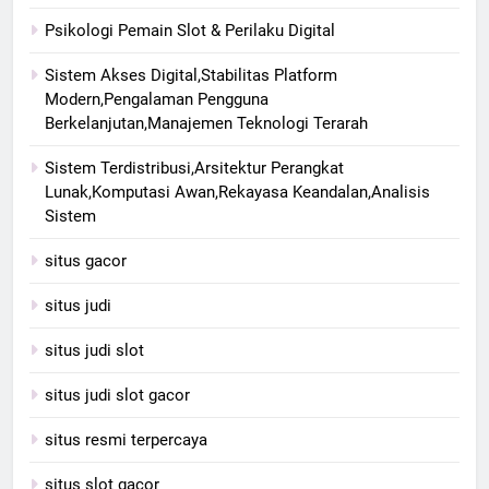
Psikologi Pemain Slot & Perilaku Digital
Sistem Akses Digital,Stabilitas Platform
Modern,Pengalaman Pengguna
Berkelanjutan,Manajemen Teknologi Terarah
Sistem Terdistribusi,Arsitektur Perangkat
Lunak,Komputasi Awan,Rekayasa Keandalan,Analisis
Sistem
situs gacor
situs judi
situs judi slot
situs judi slot gacor
situs resmi terpercaya
situs slot gacor