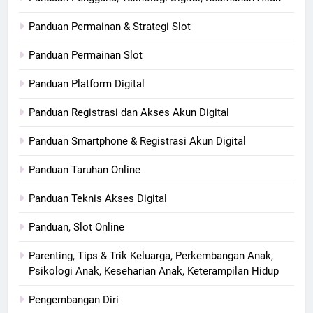
Panduan Permainan & Strategi Slot
Panduan Permainan Slot
Panduan Platform Digital
Panduan Registrasi dan Akses Akun Digital
Panduan Smartphone & Registrasi Akun Digital
Panduan Taruhan Online
Panduan Teknis Akses Digital
Panduan, Slot Online
Parenting, Tips & Trik Keluarga, Perkembangan Anak,
Psikologi Anak, Keseharian Anak, Keterampilan Hidup
Pengembangan Diri