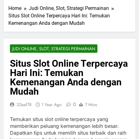
Home
Judi Online, Slot, Strategi Permainan
Situs Slot Online Terpercaya Hari Ini: Temukan
Kemenangan Anda dengan Mudah
JUDI ONLINE, SLOT, STRATEGI PERMAINAN
Situs Slot Online Terpercaya
Hari Ini: Temukan
Kemenangan Anda dengan
Mudah
0
32eaf78
1 Year Ago
7 Mins
Temukan situs slot online terpercaya yang
memberikan peluang kemenangan lebih besar.
Dapatkan tips untuk memilih situs terbaik dan raih