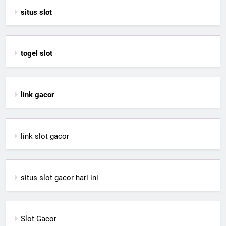
situs slot
togel slot
link gacor
link slot gacor
situs slot gacor hari ini
Slot Gacor