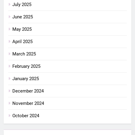
July 2025
June 2025
May 2025
April 2025
March 2025
February 2025
January 2025
December 2024
November 2024
October 2024