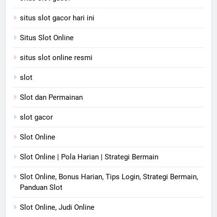
situs slot gacor hari ini
Situs Slot Online
situs slot online resmi
slot
Slot dan Permainan
slot gacor
Slot Online
Slot Online | Pola Harian | Strategi Bermain
Slot Online, Bonus Harian, Tips Login, Strategi Bermain,
Panduan Slot
Slot Online, Judi Online