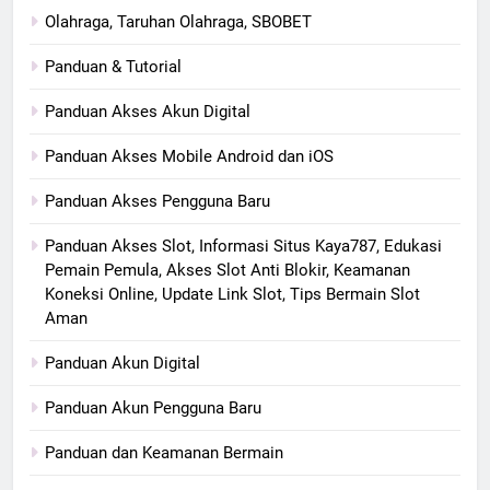
Olahraga, Taruhan Olahraga, SBOBET
Panduan & Tutorial
Panduan Akses Akun Digital
Panduan Akses Mobile Android dan iOS
Panduan Akses Pengguna Baru
Panduan Akses Slot, Informasi Situs Kaya787, Edukasi
Pemain Pemula, Akses Slot Anti Blokir, Keamanan
Koneksi Online, Update Link Slot, Tips Bermain Slot
Aman
Panduan Akun Digital
Panduan Akun Pengguna Baru
Panduan dan Keamanan Bermain