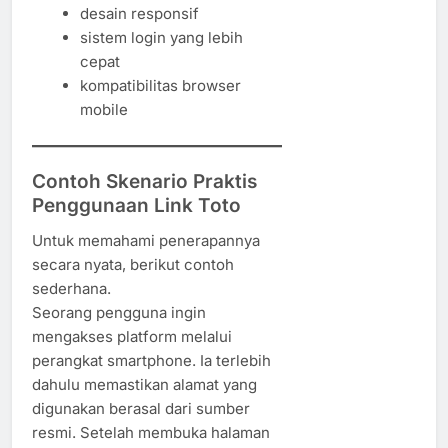
desain responsif
sistem login yang lebih
cepat
kompatibilitas browser
mobile
Contoh Skenario Praktis
Penggunaan Link Toto
Untuk memahami penerapannya
secara nyata, berikut contoh
sederhana.
Seorang pengguna ingin
mengakses platform melalui
perangkat smartphone. Ia terlebih
dahulu memastikan alamat yang
digunakan berasal dari sumber
resmi. Setelah membuka halaman