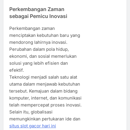
Perkembangan Zaman
sebagai Pemicu Inovasi
Perkembangan zaman
menciptakan kebutuhan baru yang
mendorong lahirnya inovasi.
Perubahan dalam pola hidup,
ekonomi, dan sosial memerlukan
solusi yang lebih efisien dan
efektif.
Teknologi menjadi salah satu alat
utama dalam menjawab kebutuhan
tersebut. Kemajuan dalam bidang
komputer, internet, dan komunikasi
telah mempercepat proses inovasi.
Selain itu, globalisasi
memungkinkan pertukaran ide dan
situs slot gacor hari ini