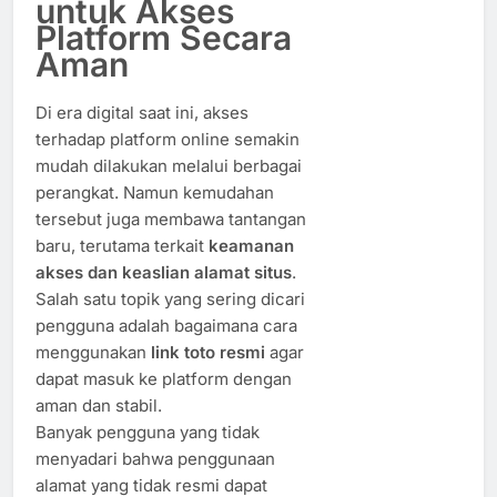
untuk Akses
Platform Secara
Aman
Di era digital saat ini, akses
terhadap platform online semakin
mudah dilakukan melalui berbagai
perangkat. Namun kemudahan
tersebut juga membawa tantangan
baru, terutama terkait
keamanan
akses dan keaslian alamat situs
.
Salah satu topik yang sering dicari
pengguna adalah bagaimana cara
menggunakan
link toto resmi
agar
dapat masuk ke platform dengan
aman dan stabil.
Banyak pengguna yang tidak
menyadari bahwa penggunaan
alamat yang tidak resmi dapat