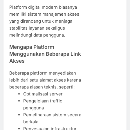
Platform digital modern biasanya
memiliki sistem manajemen akses
yang dirancang untuk menjaga
stabilitas layanan sekaligus
melindungi data pengguna.
Mengapa Platform
Menggunakan Beberapa Link
Akses
Beberapa platform menyediakan
lebih dari satu alamat akses karena
beberapa alasan teknis, seperti:
Optimalisasi server
Pengelolaan traffic
pengguna
Pemeliharaan sistem secara
berkala
Penyesuaian infrastruktur