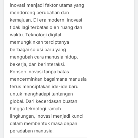
inovasi menjadi faktor utama yang
mendorong perubahan dan
kemajuan. Di era modern, inovasi
tidak lagi terbatas oleh ruang dan
waktu. Teknologi digital
memungkinkan terciptanya
berbagai solusi baru yang
mengubah cara manusia hidup,
bekerja, dan berinteraksi.
Konsep inovasi tanpa batas
mencerminkan bagaimana manusia
terus menciptakan ide-ide baru
untuk menghadapi tantangan
global. Dari kecerdasan buatan
hingga teknologi ramah
lingkungan, inovasi menjadi kunci
dalam membentuk masa depan
peradaban manusia.