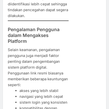
diidentifikasi lebih cepat sehingga
tindakan pencegahan dapat segera
dilakukan.
Pengalaman Pengguna
dalam Mengakses
Platform
Selain keamanan, pengalaman
pengguna juga menjadi faktor
penting dalam pengembangan
sistem platform digital.
Penggunaan link resmi biasanya
memberikan beberapa keuntungan
seperti:
akses yang lebih stabil
navigasi yang lebih cepat
sistem login yang konsisten
kompatibilitas dengan