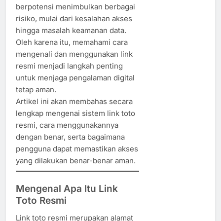
berpotensi menimbulkan berbagai
risiko, mulai dari kesalahan akses
hingga masalah keamanan data.
Oleh karena itu, memahami cara
mengenali dan menggunakan link
resmi menjadi langkah penting
untuk menjaga pengalaman digital
tetap aman.
Artikel ini akan membahas secara
lengkap mengenai sistem link toto
resmi, cara menggunakannya
dengan benar, serta bagaimana
pengguna dapat memastikan akses
yang dilakukan benar-benar aman.
Mengenal Apa Itu Link
Toto Resmi
Link toto resmi merupakan alamat