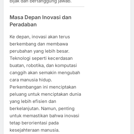
bijak dan bertanggung jawab.
Masa Depan Inovasi dan
Peradaban
Ke depan, inovasi akan terus
berkembang dan membawa
perubahan yang lebih besar.
Teknologi seperti kecerdasan
buatan, robotika, dan komputasi
canggih akan semakin mengubah
cara manusia hidup.
Perkembangan ini menciptakan
peluang untuk menciptakan dunia
yang lebih efisien dan
berkelanjutan. Namun, penting
untuk memastikan bahwa inovasi
tetap berorientasi pada
kesejahteraan manusia.