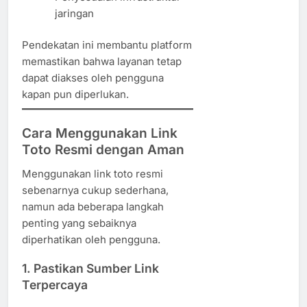
jaringan
Pendekatan ini membantu platform
memastikan bahwa layanan tetap
dapat diakses oleh pengguna
kapan pun diperlukan.
Cara Menggunakan Link
Toto Resmi dengan Aman
Menggunakan link toto resmi
sebenarnya cukup sederhana,
namun ada beberapa langkah
penting yang sebaiknya
diperhatikan oleh pengguna.
1. Pastikan Sumber Link
Terpercaya