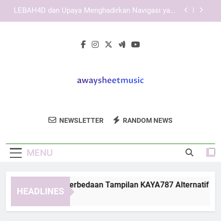
Skip
TIARA4D dengan Tampilan Sederhana namun
to
Profesional
content
Tips Menggunakan Koneksi Stabil saat Membuka
CORLASLOT Link Alternatif
Cara Mengatasi Perbedaan Tampilan KAYA787
Alternatif di Setiap Browser
LEBAH4D dan Upaya Menghadirkan Navigasi yang
Ramah Pengguna
TIARA4D dengan Tampilan Sederhana namun
Profesional
Away Sheet
Dapatkan Koleksi Notasi Musik Dan Partitur
Tips Menggunakan Koneksi Stabil saat Membuka
NEWSLETTER
RANDOM NEWS
Music
CORLASLOT Link Alternatif
Dari Away Sheet Music.
MENU
ra Mengatasi Perbedaan Tampilan KAYA787 Alternatif di Seti
HEADLINES
Weeks Ago