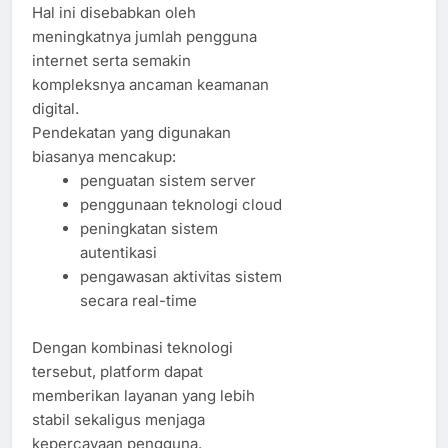
Hal ini disebabkan oleh
meningkatnya jumlah pengguna
internet serta semakin
kompleksnya ancaman keamanan
digital.
Pendekatan yang digunakan
biasanya mencakup:
penguatan sistem server
penggunaan teknologi cloud
peningkatan sistem
autentikasi
pengawasan aktivitas sistem
secara real-time
Dengan kombinasi teknologi
tersebut, platform dapat
memberikan layanan yang lebih
stabil sekaligus menjaga
kepercayaan pengguna.