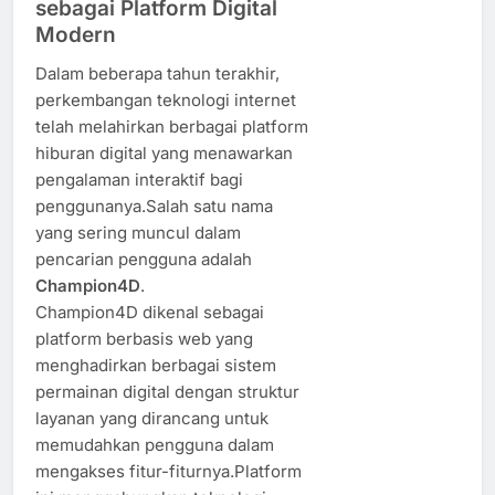
sebagai Platform Digital
Modern
Dalam beberapa tahun terakhir,
perkembangan teknologi internet
telah melahirkan berbagai platform
hiburan digital yang menawarkan
pengalaman interaktif bagi
penggunanya.Salah satu nama
yang sering muncul dalam
pencarian pengguna adalah
Champion4D
.
Champion4D dikenal sebagai
platform berbasis web yang
menghadirkan berbagai sistem
permainan digital dengan struktur
layanan yang dirancang untuk
memudahkan pengguna dalam
mengakses fitur-fiturnya.Platform