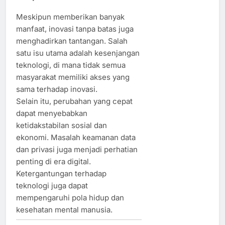
Meskipun memberikan banyak
manfaat, inovasi tanpa batas juga
menghadirkan tantangan. Salah
satu isu utama adalah kesenjangan
teknologi, di mana tidak semua
masyarakat memiliki akses yang
sama terhadap inovasi.
Selain itu, perubahan yang cepat
dapat menyebabkan
ketidakstabilan sosial dan
ekonomi. Masalah keamanan data
dan privasi juga menjadi perhatian
penting di era digital.
Ketergantungan terhadap
teknologi juga dapat
mempengaruhi pola hidup dan
kesehatan mental manusia.