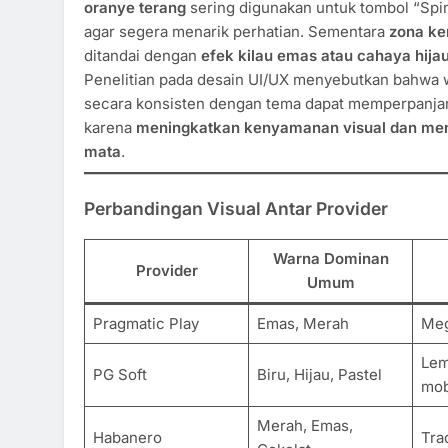
oranye terang
sering digunakan untuk tombol “Spi
agar segera menarik perhatian. Sementara
zona k
ditandai dengan
efek kilau emas atau cahaya hija
Penelitian pada desain UI/UX menyebutkan bahwa w
secara konsisten dengan tema dapat memperpanja
karena
meningkatkan kenyamanan visual dan men
mata
.
Perbandingan Visual Antar Provider
Warna Dominan
Provider
Umum
Pragmatic Play
Emas, Merah
Meg
Lem
PG Soft
Biru, Hijau, Pastel
mob
Merah, Emas,
Habanero
Trad