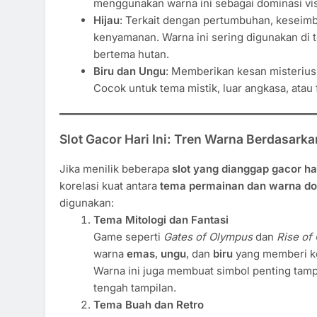
menggunakan warna ini sebagai dominasi vis
Hijau
: Terkait dengan pertumbuhan, keseim
kenyamanan. Warna ini sering digunakan di t
bertema hutan.
Biru dan Ungu
: Memberikan kesan misterius,
Cocok untuk tema mistik, luar angkasa, atau 
Slot Gacor Hari Ini: Tren Warna Berdasark
Jika menilik beberapa
slot yang dianggap gacor har
korelasi kuat antara
tema permainan dan warna d
digunakan:
Tema Mitologi dan Fantasi
Game seperti
Gates of Olympus
dan
Rise of 
warna
emas
,
ungu
, dan
biru
yang memberi ke
Warna ini juga membuat simbol penting tam
tengah tampilan.
Tema Buah dan Retro