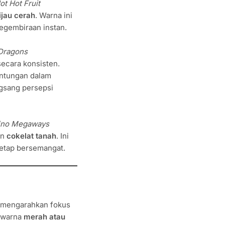
ot Hot Fruit
ijau cerah
. Warna ini
kegembiraan instan.
 Dragons
ecara konsisten.
untungan dalam
ngsang persepsi
ino Megaways
an
cokelat tanah
. Ini
etap bersemangat.
mengarahkan fokus
, warna
merah atau