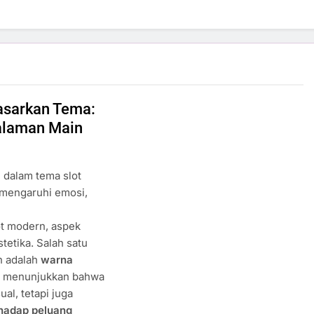
asarkan Tema:
galaman Main
 dalam tema slot
memengaruhi emosi,
ot modern, aspek
tetika. Salah satu
n adalah
warna
i menunjukkan bahwa
al, tetapi juga
rhadap peluang