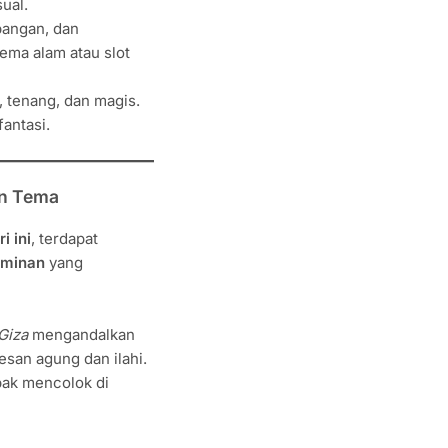
ual.
bangan, dan
ema alam atau slot
 tenang, dan magis.
fantasi.
an Tema
i ini
, terdapat
ominan
yang
Giza
mengandalkan
san agung dan ilahi.
pak mencolok di