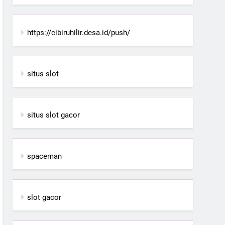
https://cibiruhilir.desa.id/push/
situs slot
situs slot gacor
spaceman
slot gacor