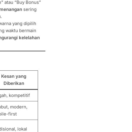
n” atau “Buy Bonus”
emenangan
sering
u
.
arna yang dipilih
ng waktu bermain
gurangi kelelahan
Kesan yang
Diberikan
ah, kompetitif
but, modern,
ile-first
isional, lokal