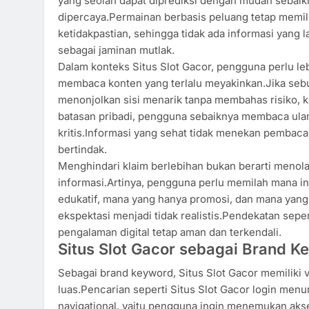
yang seolah dapat diprediksi dengan mudah sebaik
dipercaya.Permainan berbasis peluang tetap memil
ketidakpastian, sehingga tidak ada informasi yang 
sebagai jaminan mutlak.
Dalam konteks Situs Slot Gacor, pengguna perlu leb
membaca konten yang terlalu meyakinkan.Jika seb
menonjolkan sisi menarik tanpa membahas risiko, 
batasan pribadi, pengguna sebaiknya membaca ula
kritis.Informasi yang sehat tidak menekan pembaca
bertindak.
Menghindari klaim berlebihan bukan berarti menol
informasi.Artinya, pengguna perlu memilah mana i
edukatif, mana yang hanya promosi, dan mana yan
ekspektasi menjadi tidak realistis.Pendekatan sepe
pengalaman digital tetap aman dan terkendali.
Situs Slot Gacor sebagai Brand Ke
Sebagai brand keyword, Situs Slot Gacor memiliki v
luas.Pencarian seperti Situs Slot Gacor login menu
navigational, yaitu pengguna ingin menemukan akse