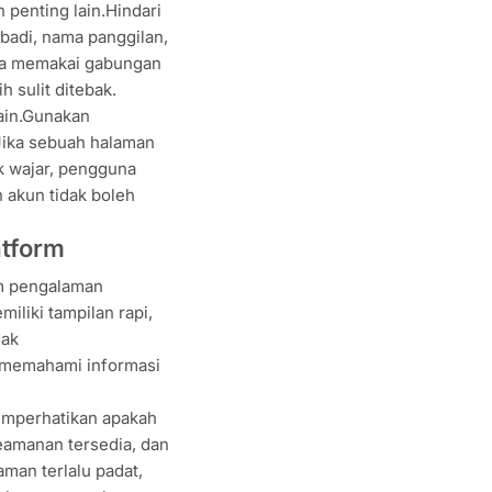
penting lain.Hindari
ibadi, nama panggilan,
ya memakai gabungan
h sulit ditebak.
ain.Gunakan
Jika sebuah halaman
ak wajar, pengguna
 akun tidak boleh
atform
am pengalaman
iliki tampilan rapi,
dak
 memahami informasi
emperhatikan apakah
amanan tersedia, dan
man terlalu padat,