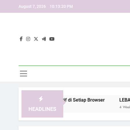
Skip
August 7, 2026
10:13:21 PM
to
content
Awa
Dapatkan K
KAYA787 Alternatif di Setiap Browser
LEBAH4D dan Upa
4 Weeks Ago
HEADLINES