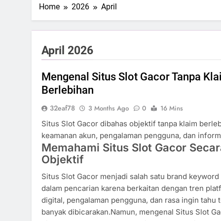
Home
2026
April
April 2026
Mengenal Situs Slot Gacor Tanpa Kl
Berlebihan
32eaf78
3 Months Ago
0
16 Mins
Situs Slot Gacor dibahas objektif tanpa klaim berl
keamanan akun, pengalaman pengguna, dan informa
Memahami Situs Slot Gacor Secar
Objektif
Situs Slot Gacor menjadi salah satu brand keyword
dalam pencarian karena berkaitan dengan tren plat
digital, pengalaman pengguna, dan rasa ingin tahu t
banyak dibicarakan.Namun, mengenal Situs Slot Ga