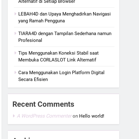
Alternatif di Setiap Browser
LEBAH4D dan Upaya Menghadirkan Navigasi
yang Ramah Pengguna
TIARA4D dengan Tampilan Sederhana namun
Profesional
Tips Menggunakan Koneksi Stabil saat
Membuka CORLASLOT Link Alternatif
Cara Menggunakan Login Platform Digital
Secara Efisien
Recent Comments
A WordPress Commenter
on
Hello world!