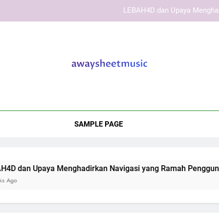
LEBAH4D dan Upaya Menghad
TIARA4D dengan T
Tips Menggunakan Koneksi Stabil saa
Cara Mengatasi Perbedaan Tampilan
y Sheet Music
LEBAH4D dan Upaya Menghad
oleksi Notasi Musik Dan Partitur Dari Away Sheet Music.
TIARA4D dengan T
SAMPLE PAGE
Tips Menggunakan Koneksi Stabil saa
ya Menghadirkan Navigasi yang Ramah Pengguna
TIA
1 Mo