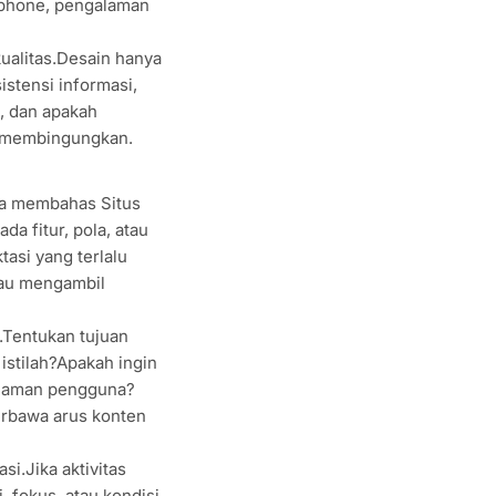
tphone, pengalaman
ualitas.Desain hanya
istensi informasi,
, dan apakah
ru membingungkan.
ka membahas Situs
a fitur, pola, atau
tasi yang terlalu
tau mengambil
.Tentukan tujuan
stilah?Apakah ingin
alaman pengguna?
erbawa arus konten
si.Jika aktivitas
, fokus, atau kondisi