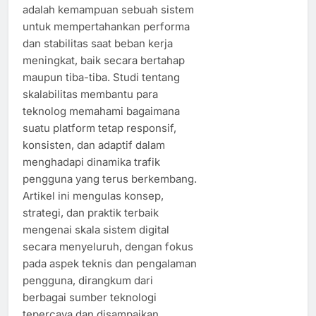
adalah kemampuan sebuah sistem
untuk mempertahankan performa
dan stabilitas saat beban kerja
meningkat, baik secara bertahap
maupun tiba-tiba. Studi tentang
skalabilitas membantu para
teknolog memahami bagaimana
suatu platform tetap responsif,
konsisten, dan adaptif dalam
menghadapi dinamika trafik
pengguna yang terus berkembang.
Artikel ini mengulas konsep,
strategi, dan praktik terbaik
mengenai skala sistem digital
secara menyeluruh, dengan fokus
pada aspek teknis dan pengalaman
pengguna, dirangkum dari
berbagai sumber teknologi
tepercaya dan disampaikan