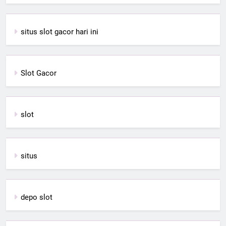
situs slot gacor hari ini
Slot Gacor
slot
situs
depo slot