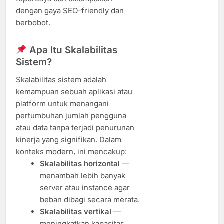
dengan gaya SEO-friendly dan
berbobot.
Apa Itu Skalabilitas
Sistem?
Skalabilitas sistem adalah
kemampuan sebuah aplikasi atau
platform untuk menangani
pertumbuhan jumlah pengguna
atau data tanpa terjadi penurunan
kinerja yang signifikan. Dalam
konteks modern, ini mencakup:
Skalabilitas horizontal
—
menambah lebih banyak
server atau instance agar
beban dibagi secara merata.
Skalabilitas vertikal
—
meningkatkan kapasitas