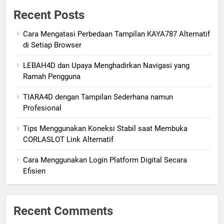
Recent Posts
Cara Mengatasi Perbedaan Tampilan KAYA787 Alternatif
di Setiap Browser
LEBAH4D dan Upaya Menghadirkan Navigasi yang
Ramah Pengguna
TIARA4D dengan Tampilan Sederhana namun
Profesional
Tips Menggunakan Koneksi Stabil saat Membuka
CORLASLOT Link Alternatif
Cara Menggunakan Login Platform Digital Secara
Efisien
Recent Comments