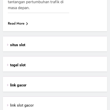
tantangan pertumbuhan trafik di
masa depan.
Read More
situs slot
togel slot
link gacor
link slot gacor