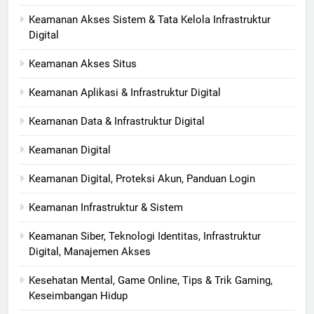
Keamanan Akses Sistem & Tata Kelola Infrastruktur
Digital
Keamanan Akses Situs
Keamanan Aplikasi & Infrastruktur Digital
Keamanan Data & Infrastruktur Digital
Keamanan Digital
Keamanan Digital, Proteksi Akun, Panduan Login
Keamanan Infrastruktur & Sistem
Keamanan Siber, Teknologi Identitas, Infrastruktur
Digital, Manajemen Akses
Kesehatan Mental, Game Online, Tips & Trik Gaming,
Keseimbangan Hidup