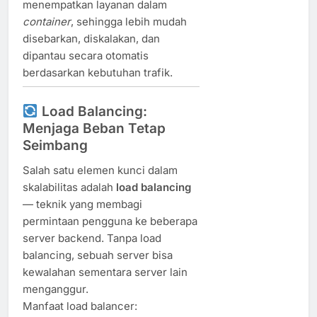
menempatkan layanan dalam
container
, sehingga lebih mudah
disebarkan, diskalakan, dan
dipantau secara otomatis
berdasarkan kebutuhan trafik.
Load Balancing:
Menjaga Beban Tetap
Seimbang
Salah satu elemen kunci dalam
skalabilitas adalah
load balancing
— teknik yang membagi
permintaan pengguna ke beberapa
server backend. Tanpa load
balancing, sebuah server bisa
kewalahan sementara server lain
menganggur.
Manfaat load balancer: