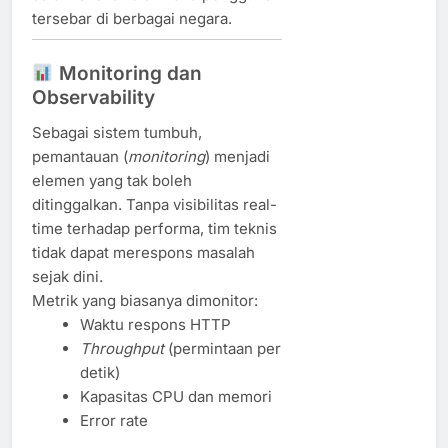
tersebar di berbagai negara.
Monitoring dan
Observability
Sebagai sistem tumbuh,
pemantauan (
monitoring
) menjadi
elemen yang tak boleh
ditinggalkan. Tanpa visibilitas real-
time terhadap performa, tim teknis
tidak dapat merespons masalah
sejak dini.
Metrik yang biasanya dimonitor:
Waktu respons HTTP
Throughput
(permintaan per
detik)
Kapasitas CPU dan memori
Error rate