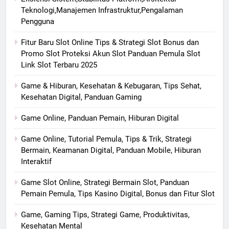
Teknologi,Manajemen Infrastruktur,Pengalaman
Pengguna
Fitur Baru Slot Online Tips & Strategi Slot Bonus dan
Promo Slot Proteksi Akun Slot Panduan Pemula Slot
Link Slot Terbaru 2025
Game & Hiburan, Kesehatan & Kebugaran, Tips Sehat,
Kesehatan Digital, Panduan Gaming
Game Online, Panduan Pemain, Hiburan Digital
Game Online, Tutorial Pemula, Tips & Trik, Strategi
Bermain, Keamanan Digital, Panduan Mobile, Hiburan
Interaktif
Game Slot Online, Strategi Bermain Slot, Panduan
Pemain Pemula, Tips Kasino Digital, Bonus dan Fitur Slot
Game, Gaming Tips, Strategi Game, Produktivitas,
Kesehatan Mental