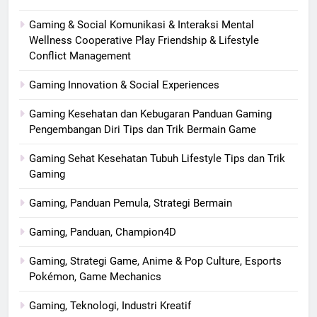
Gaming & Social Komunikasi & Interaksi Mental
Wellness Cooperative Play Friendship & Lifestyle
Conflict Management
Gaming Innovation & Social Experiences
Gaming Kesehatan dan Kebugaran Panduan Gaming
Pengembangan Diri Tips dan Trik Bermain Game
Gaming Sehat Kesehatan Tubuh Lifestyle Tips dan Trik
Gaming
Gaming, Panduan Pemula, Strategi Bermain
Gaming, Panduan, Champion4D
Gaming, Strategi Game, Anime & Pop Culture, Esports
Pokémon, Game Mechanics
Gaming, Teknologi, Industri Kreatif