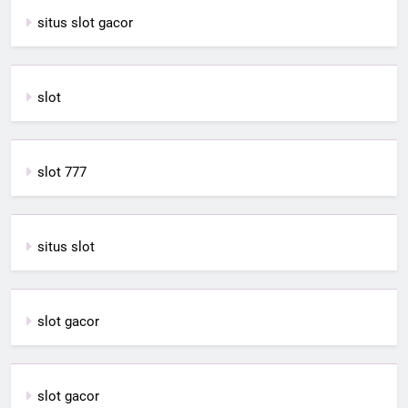
situs slot gacor
slot
slot 777
situs slot
slot gacor
slot gacor