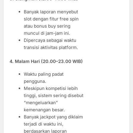
Banyak laporan menyebut
slot dengan fitur free spin
atau bonus buy sering
muncul di jam-jam ini.
Dipercaya sebagai waktu
transisi aktivitas platform.
4.
Malam Hari (20.00–23.00 WIB)
Waktu paling padat
pengguna.
Meskipun kompetisi lebih
tinggi, sistem sering disebut
“mengeluarkan”
kemenangan besar.
Banyak jackpot yang diklaim
terjadi di waktu ini,
berdasarkan laporan