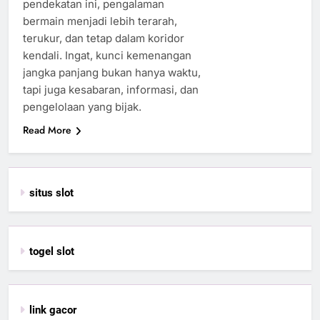
pendekatan ini, pengalaman
bermain menjadi lebih terarah,
terukur, dan tetap dalam koridor
kendali. Ingat, kunci kemenangan
jangka panjang bukan hanya waktu,
tapi juga kesabaran, informasi, dan
pengelolaan yang bijak.
Read More
situs slot
togel slot
link gacor