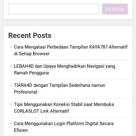
SEARCH
Recent Posts
Cara Mengatasi Perbedaan Tampilan KAYA787 Alternatif
di Setiap Browser
LEBAH4D dan Upaya Menghadirkan Navigasi yang
Ramah Pengguna
TIARA4D dengan Tampilan Sederhana namun
Profesional
Tips Menggunakan Koneksi Stabil saat Membuka
CORLASLOT Link Alternatif
Cara Menggunakan Login Platform Digital Secara
Efisien