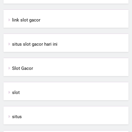
link slot gacor
situs slot gacor hari ini
Slot Gacor
slot
situs