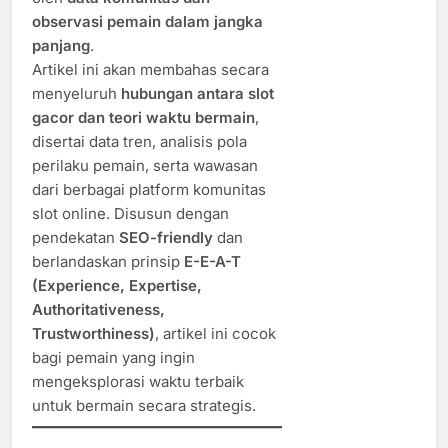
observasi pemain dalam jangka
panjang
.
Artikel ini akan membahas secara
menyeluruh
hubungan antara slot
gacor dan teori waktu bermain
,
disertai data tren, analisis pola
perilaku pemain, serta wawasan
dari berbagai platform komunitas
slot online. Disusun dengan
pendekatan
SEO-friendly
dan
berlandaskan prinsip
E-E-A-T
(Experience, Expertise,
Authoritativeness,
Trustworthiness)
, artikel ini cocok
bagi pemain yang ingin
mengeksplorasi waktu terbaik
untuk bermain secara strategis.