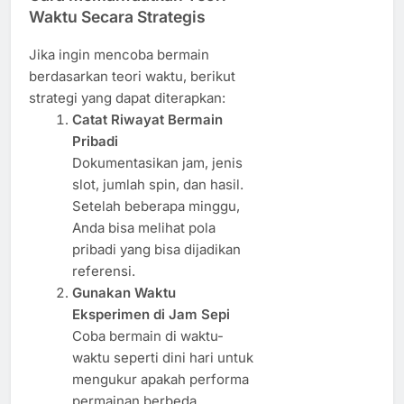
Waktu Secara Strategis
Jika ingin mencoba bermain
berdasarkan teori waktu, berikut
strategi yang dapat diterapkan:
Catat Riwayat Bermain
Pribadi
Dokumentasikan jam, jenis
slot, jumlah spin, dan hasil.
Setelah beberapa minggu,
Anda bisa melihat pola
pribadi yang bisa dijadikan
referensi.
Gunakan Waktu
Eksperimen di Jam Sepi
Coba bermain di waktu-
waktu seperti dini hari untuk
mengukur apakah performa
permainan berbeda.