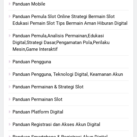
Panduan Mobile
Panduan Pemula Slot Online Strategi Bermain Slot
Edukasi Pemain Slot Tips Bermain Aman Hiburan Digital
Panduan Pemula,Analisis Permainan,Edukasi
Digital,Strategi Dasar,Pengamatan Pola,Perilaku
Mesin,Game Interaktif
Panduan Pengguna
Panduan Pengguna, Teknologi Digital, Keamanan Akun
Panduan Permainan & Strategi Slot
Panduan Permainan Slot
Panduan Platform Digital
Panduan Registrasi dan Akses Akun Digital