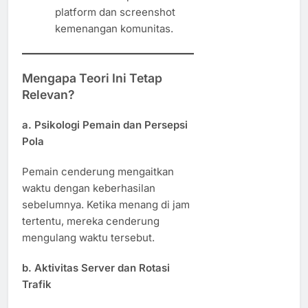
platform dan screenshot
kemenangan komunitas.
Mengapa Teori Ini Tetap
Relevan?
a.
Psikologi Pemain dan Persepsi
Pola
Pemain cenderung mengaitkan
waktu dengan keberhasilan
sebelumnya. Ketika menang di jam
tertentu, mereka cenderung
mengulang waktu tersebut.
b.
Aktivitas Server dan Rotasi
Trafik