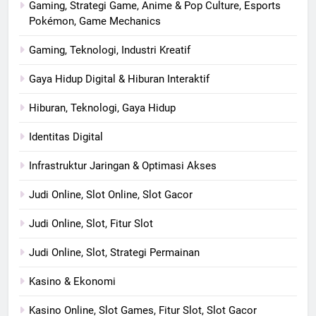
Gaming, Strategi Game, Anime & Pop Culture, Esports
Pokémon, Game Mechanics
Gaming, Teknologi, Industri Kreatif
Gaya Hidup Digital & Hiburan Interaktif
Hiburan, Teknologi, Gaya Hidup
Identitas Digital
Infrastruktur Jaringan & Optimasi Akses
Judi Online, Slot Online, Slot Gacor
Judi Online, Slot, Fitur Slot
Judi Online, Slot, Strategi Permainan
Kasino & Ekonomi
Kasino Online, Slot Games, Fitur Slot, Slot Gacor