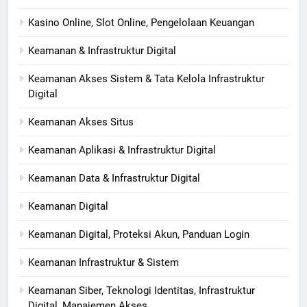
Kasino Online, Slot Online, Pengelolaan Keuangan
Keamanan & Infrastruktur Digital
Keamanan Akses Sistem & Tata Kelola Infrastruktur
Digital
Keamanan Akses Situs
Keamanan Aplikasi & Infrastruktur Digital
Keamanan Data & Infrastruktur Digital
Keamanan Digital
Keamanan Digital, Proteksi Akun, Panduan Login
Keamanan Infrastruktur & Sistem
Keamanan Siber, Teknologi Identitas, Infrastruktur
Digital, Manajemen Akses