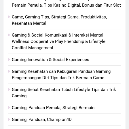
Pemain Pemula, Tips Kasino Digital, Bonus dan Fitur Slot
Game, Gaming Tips, Strategi Game, Produktivitas,
Kesehatan Mental
Gaming & Social Komunikasi & Interaksi Mental
Wellness Cooperative Play Friendship & Lifestyle
Conflict Management
Gaming Innovation & Social Experiences
Gaming Kesehatan dan Kebugaran Panduan Gaming
Pengembangan Diri Tips dan Trik Bermain Game
Gaming Sehat Kesehatan Tubuh Lifestyle Tips dan Trik
Gaming
Gaming, Panduan Pemula, Strategi Bermain
Gaming, Panduan, Champion4D