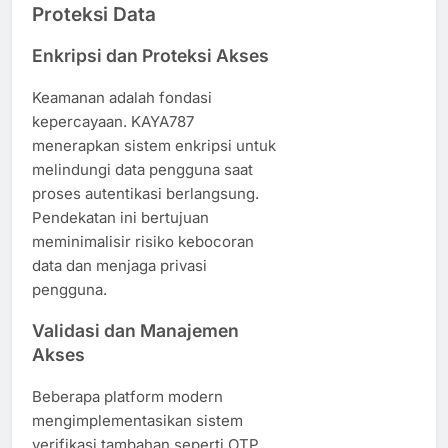
Proteksi Data
Enkripsi dan Proteksi Akses
Keamanan adalah fondasi
kepercayaan. KAYA787
menerapkan sistem enkripsi untuk
melindungi data pengguna saat
proses autentikasi berlangsung.
Pendekatan ini bertujuan
meminimalisir risiko kebocoran
data dan menjaga privasi
pengguna.
Validasi dan Manajemen
Akses
Beberapa platform modern
mengimplementasikan sistem
verifikasi tambahan seperti OTP