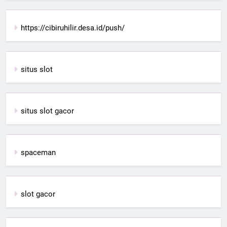
https://cibiruhilir.desa.id/push/
situs slot
situs slot gacor
spaceman
slot gacor