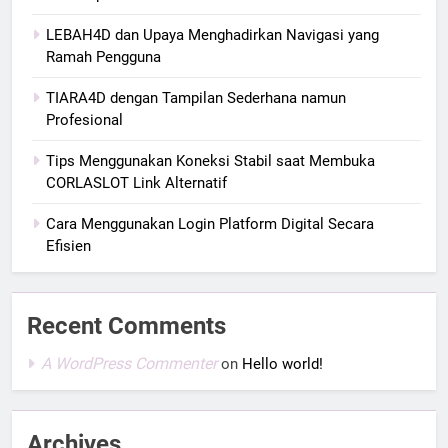
LEBAH4D dan Upaya Menghadirkan Navigasi yang
Ramah Pengguna
TIARA4D dengan Tampilan Sederhana namun
Profesional
Tips Menggunakan Koneksi Stabil saat Membuka
CORLASLOT Link Alternatif
Cara Menggunakan Login Platform Digital Secara
Efisien
Recent Comments
A WordPress Commenter
on
Hello world!
Archives