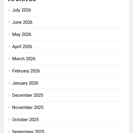
July 2026
June 2026
May 2026
April 2026
March 2026
February 2026
January 2026
December 2025
November 2025
October 2025
September 2025