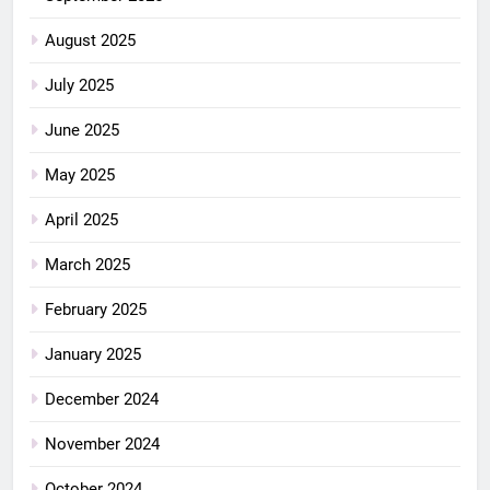
August 2025
July 2025
June 2025
May 2025
April 2025
March 2025
February 2025
January 2025
December 2024
November 2024
October 2024