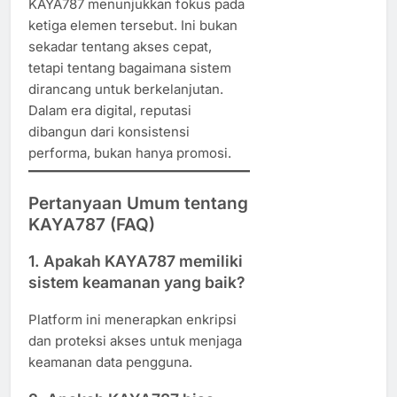
KAYA787 menunjukkan fokus pada
ketiga elemen tersebut. Ini bukan
sekadar tentang akses cepat,
tetapi tentang bagaimana sistem
dirancang untuk berkelanjutan.
Dalam era digital, reputasi
dibangun dari konsistensi
performa, bukan hanya promosi.
Pertanyaan Umum tentang
KAYA787 (FAQ)
1. Apakah KAYA787 memiliki
sistem keamanan yang baik?
Platform ini menerapkan enkripsi
dan proteksi akses untuk menjaga
keamanan data pengguna.