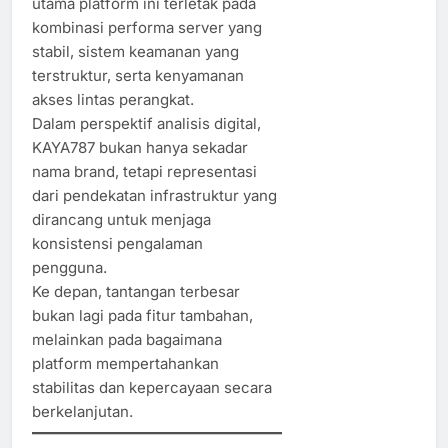
utama platform ini terletak pada
kombinasi performa server yang
stabil, sistem keamanan yang
terstruktur, serta kenyamanan
akses lintas perangkat.
Dalam perspektif analisis digital,
KAYA787 bukan hanya sekadar
nama brand, tetapi representasi
dari pendekatan infrastruktur yang
dirancang untuk menjaga
konsistensi pengalaman
pengguna.
Ke depan, tantangan terbesar
bukan lagi pada fitur tambahan,
melainkan pada bagaimana
platform mempertahankan
stabilitas dan kepercayaan secara
berkelanjutan.