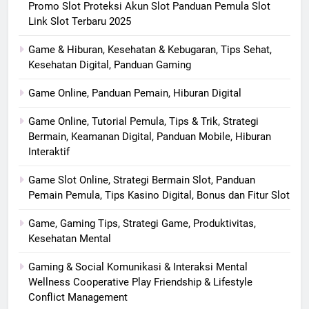
Promo Slot Proteksi Akun Slot Panduan Pemula Slot
Link Slot Terbaru 2025
Game & Hiburan, Kesehatan & Kebugaran, Tips Sehat,
Kesehatan Digital, Panduan Gaming
Game Online, Panduan Pemain, Hiburan Digital
Game Online, Tutorial Pemula, Tips & Trik, Strategi
Bermain, Keamanan Digital, Panduan Mobile, Hiburan
Interaktif
Game Slot Online, Strategi Bermain Slot, Panduan
Pemain Pemula, Tips Kasino Digital, Bonus dan Fitur Slot
Game, Gaming Tips, Strategi Game, Produktivitas,
Kesehatan Mental
Gaming & Social Komunikasi & Interaksi Mental
Wellness Cooperative Play Friendship & Lifestyle
Conflict Management