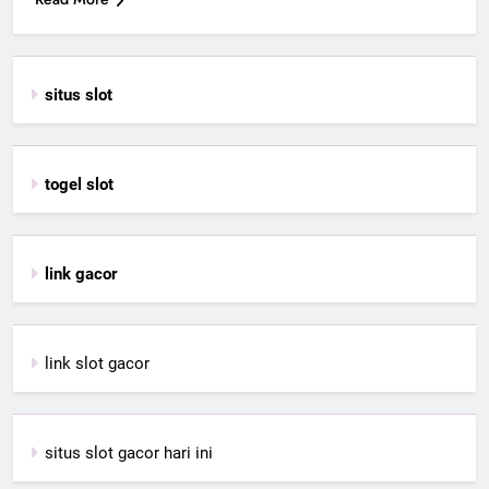
situs slot
togel slot
link gacor
link slot gacor
situs slot gacor hari ini