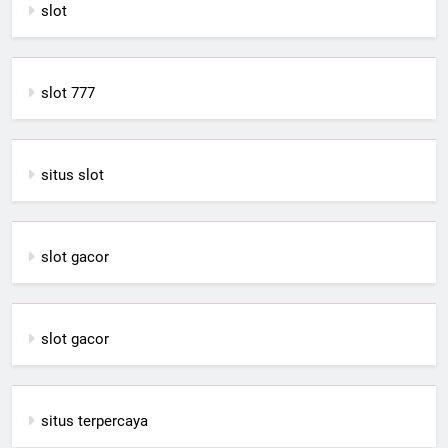
slot
slot 777
situs slot
slot gacor
slot gacor
situs terpercaya