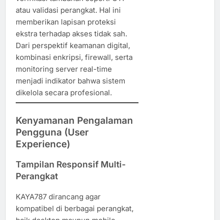
atau validasi perangkat. Hal ini
memberikan lapisan proteksi
ekstra terhadap akses tidak sah.
Dari perspektif keamanan digital,
kombinasi enkripsi, firewall, serta
monitoring server real-time
menjadi indikator bahwa sistem
dikelola secara profesional.
Kenyamanan Pengalaman
Pengguna (User
Experience)
Tampilan Responsif Multi-
Perangkat
KAYA787 dirancang agar
kompatibel di berbagai perangkat,