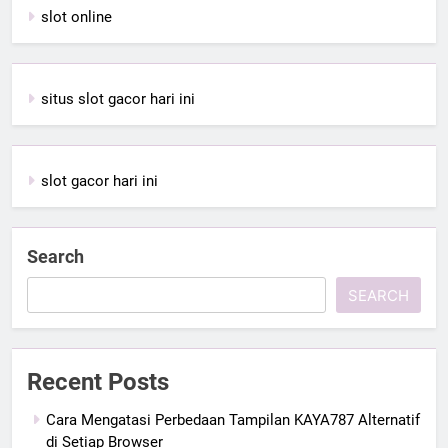
slot online
situs slot gacor hari ini
slot gacor hari ini
Search
SEARCH
Recent Posts
Cara Mengatasi Perbedaan Tampilan KAYA787 Alternatif
di Setiap Browser