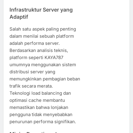
Infrastruktur Server yang
Adaptif
Salah satu aspek paling penting
dalam menilai sebuah platform
adalah performa server.
Berdasarkan analisis teknis,
platform seperti KAYA787
umumnya menggunakan sistem
distribusi server yang
memungkinkan pembagian beban
trafik secara merata.
Teknologi load balancing dan
optimasi cache membantu
memastikan bahwa lonjakan
pengguna tidak menyebabkan
penurunan performa signifikan.