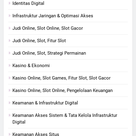
Identitas Digital
Infrastruktur Jaringan & Optimasi Akses
Judi Online, Slot Online, Slot Gacor
Judi Online, Slot, Fitur Slot
Judi Online, Slot, Strategi Permainan
Kasino & Ekonomi
Kasino Online, Slot Games, Fitur Slot, Slot Gacor
Kasino Online, Slot Online, Pengelolaan Keuangan
Keamanan & Infrastruktur Digital
Keamanan Akses Sistem & Tata Kelola Infrastruktur
Digital
Keamanan Akses Situs