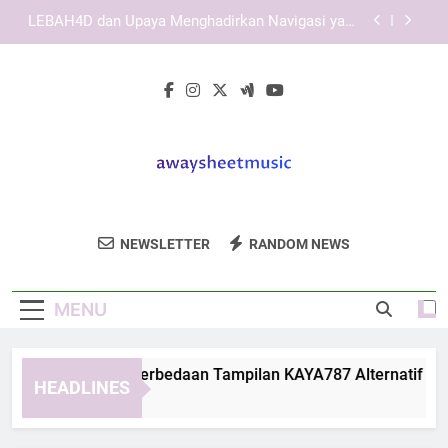
Skip
TIARA4D dengan Tampilan Sederhana namun
to
Profesional
content
Tips Menggunakan Koneksi Stabil saat Membuka
CORLASLOT Link Alternatif
Cara Mengatasi Perbedaan Tampilan KAYA787
Alternatif di Setiap Browser
LEBAH4D dan Upaya Menghadirkan Navigasi yang
Ramah Pengguna
TIARA4D dengan Tampilan Sederhana namun
Profesional
Away Sheet
Dapatkan Koleksi Notasi Musik Dan Partitur
Tips Menggunakan Koneksi Stabil saat Membuka
NEWSLETTER
RANDOM NEWS
Music
CORLASLOT Link Alternatif
Dari Away Sheet Music.
MENU
ra Mengatasi Perbedaan Tampilan KAYA787 Alternatif di Seti
HEADLINES
Weeks Ago