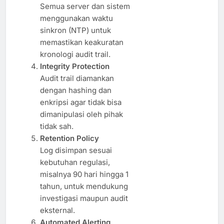
Semua server dan sistem
menggunakan waktu
sinkron (NTP) untuk
memastikan keakuratan
kronologi audit trail.
Integrity Protection
Audit trail diamankan
dengan hashing dan
enkripsi agar tidak bisa
dimanipulasi oleh pihak
tidak sah.
Retention Policy
Log disimpan sesuai
kebutuhan regulasi,
misalnya 90 hari hingga 1
tahun, untuk mendukung
investigasi maupun audit
eksternal.
Automated Alerting