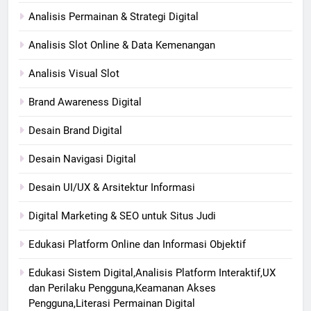
Analisis Permainan & Strategi Digital
Analisis Slot Online & Data Kemenangan
Analisis Visual Slot
Brand Awareness Digital
Desain Brand Digital
Desain Navigasi Digital
Desain UI/UX & Arsitektur Informasi
Digital Marketing & SEO untuk Situs Judi
Edukasi Platform Online dan Informasi Objektif
Edukasi Sistem Digital,Analisis Platform Interaktif,UX
dan Perilaku Pengguna,Keamanan Akses
Pengguna,Literasi Permainan Digital