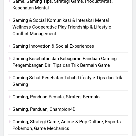
Game, Gaming Tips, Strategi Game, Produktivitas,
Kesehatan Mental
Gaming & Social Komunikasi & Interaksi Mental
Wellness Cooperative Play Friendship & Lifestyle
Conflict Management
Gaming Innovation & Social Experiences
Gaming Kesehatan dan Kebugaran Panduan Gaming
Pengembangan Diri Tips dan Trik Bermain Game
Gaming Sehat Kesehatan Tubuh Lifestyle Tips dan Trik
Gaming
Gaming, Panduan Pemula, Strategi Bermain
Gaming, Panduan, Champion4D
Gaming, Strategi Game, Anime & Pop Culture, Esports
Pokémon, Game Mechanics