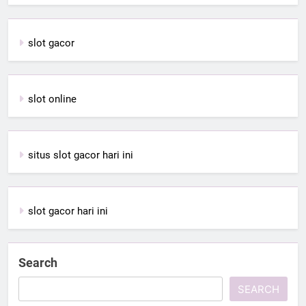
slot gacor
slot online
situs slot gacor hari ini
slot gacor hari ini
Search
SEARCH