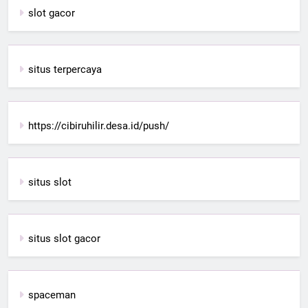
slot gacor
situs terpercaya
https://cibiruhilir.desa.id/push/
situs slot
situs slot gacor
spaceman