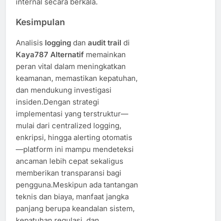
internal secara berkala.
Kesimpulan
Analisis
logging
dan
audit trail
di
Kaya787 Alternatif
memainkan
peran vital dalam meningkatkan
keamanan, memastikan kepatuhan,
dan mendukung investigasi
insiden.Dengan strategi
implementasi yang terstruktur—
mulai dari centralized logging,
enkripsi, hingga alerting otomatis
—platform ini mampu mendeteksi
ancaman lebih cepat sekaligus
memberikan transparansi bagi
pengguna.Meskipun ada tantangan
teknis dan biaya, manfaat jangka
panjang berupa keandalan sistem,
kepatuhan regulasi, dan