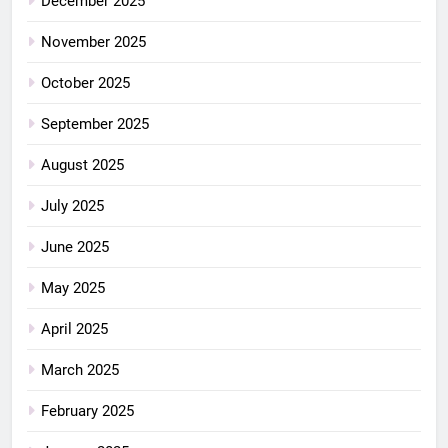
December 2025
November 2025
October 2025
September 2025
August 2025
July 2025
June 2025
May 2025
April 2025
March 2025
February 2025