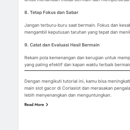
8. Tetap Fokus dan Sabar
Jangan terburu-buru saat bermain. Fokus dan kesa
mengambil keputusan taruhan yang tepat dan meni
9. Catat dan Evaluasi Hasil Bermain
Rekam pola kemenangan dan kerugian untuk mempel
yang paling efektif dan kapan waktu terbaik bermai
Dengan mengikuti tutorial ini, kamu bisa meningka
main slot gacor di Corlaslot dan merasakan penga
lebih menyenangkan dan menguntungkan.
Read More