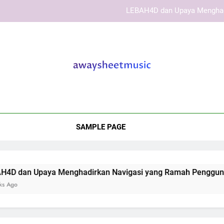
LEBAH4D dan Upaya Menghad
TIARA4D dengan T
Tips Menggunakan Koneksi Stabil saa
Cara Mengatasi Perbedaan Tampilan
y Sheet Music
LEBAH4D dan Upaya Menghad
oleksi Notasi Musik Dan Partitur Dari Away Sheet Music.
TIARA4D dengan T
SAMPLE PAGE
Tips Menggunakan Koneksi Stabil saa
aya Menghadirkan Navigasi yang Ramah Pengguna
TIA
1 Mo