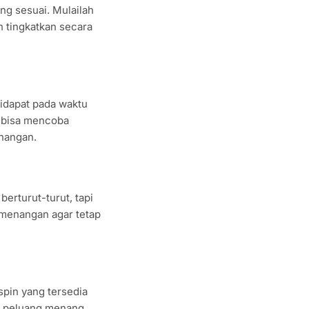
ng sesuai. Mulailah
n tingkatkan secara
idapat pada waktu
u bisa mencoba
nangan.
erturut-turut, tapi
menangan agar tetap
spin yang tersedia
 peluang menang.