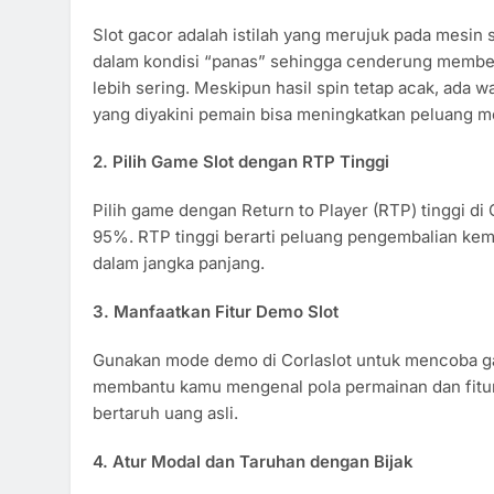
Slot gacor adalah istilah yang merujuk pada mesin 
dalam kondisi “panas” sehingga cenderung membe
lebih sering. Meskipun hasil spin tetap acak, ada w
yang diyakini pemain bisa meningkatkan peluang 
2. Pilih Game Slot dengan RTP Tinggi
Pilih game dengan Return to Player (RTP) tinggi di 
95%. RTP tinggi berarti peluang pengembalian ke
dalam jangka panjang.
3. Manfaatkan Fitur Demo Slot
Gunakan mode demo di Corlaslot untuk mencoba gam
membantu kamu mengenal pola permainan dan fitu
bertaruh uang asli.
4. Atur Modal dan Taruhan dengan Bijak