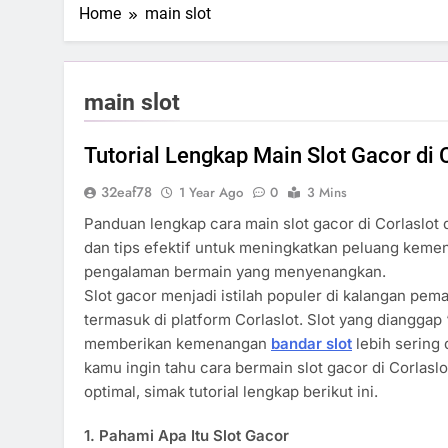
Home
main slot
main slot
Tutorial Lengkap Main Slot Gacor di 
32eaf78
1 Year Ago
0
3 Mins
Panduan lengkap cara main slot gacor di Corlaslot d
dan tips efektif untuk meningkatkan peluang kem
pengalaman bermain yang menyenangkan.
Slot gacor menjadi istilah populer di kalangan pemai
termasuk di platform Corlaslot. Slot yang dianggap
memberikan kemenangan
bandar slot
lebih sering 
kamu ingin tahu cara bermain slot gacor di Corlaslo
optimal, simak tutorial lengkap berikut ini.
1. Pahami Apa Itu Slot Gacor