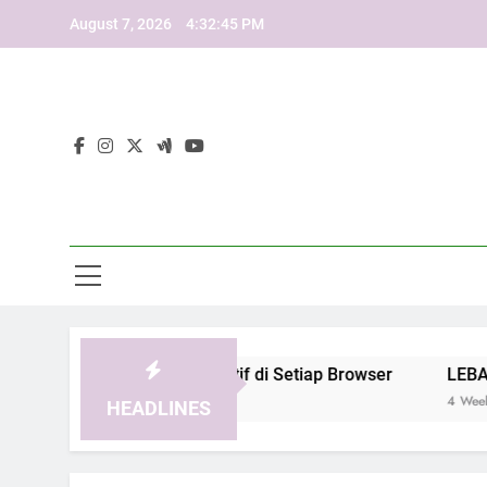
Skip
August 7, 2026
4:32:46 PM
to
content
Awa
Dapatkan K
KAYA787 Alternatif di Setiap Browser
LEBAH4D dan Up
4 Weeks Ago
HEADLINES