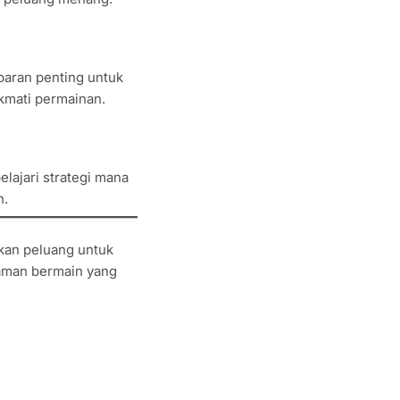
baran penting untuk
kmati permainan.
ajari strategi mana
n.
tkan peluang untuk
laman bermain yang