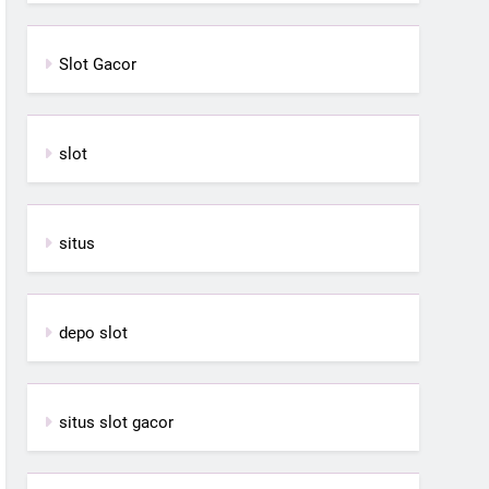
Slot Gacor
slot
situs
depo slot
situs slot gacor