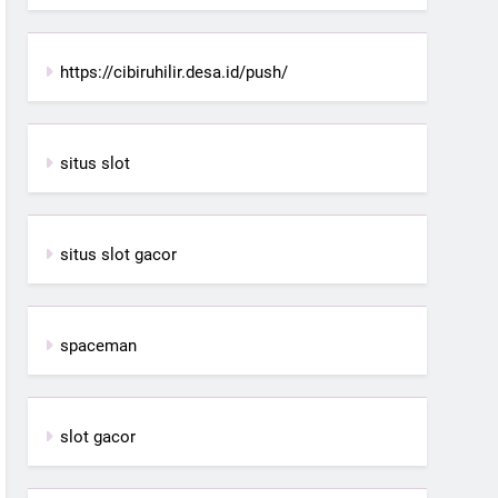
https://cibiruhilir.desa.id/push/
situs slot
situs slot gacor
spaceman
slot gacor