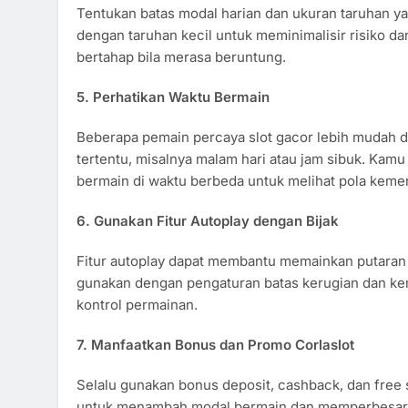
Tentukan batas modal harian dan ukuran taruhan ya
dengan taruhan kecil untuk meminimalisir risiko da
bertahap bila merasa beruntung.
5. Perhatikan Waktu Bermain
Beberapa pemain percaya slot gacor lebih mudah d
tertentu, misalnya malam hari atau jam sibuk. Kam
bermain di waktu berbeda untuk melihat pola keme
6. Gunakan Fitur Autoplay dengan Bijak
Fitur autoplay dapat membantu memainkan putaran b
gunakan dengan pengaturan batas kerugian dan ke
kontrol permainan.
7. Manfaatkan Bonus dan Promo Corlaslot
Selalu gunakan bonus deposit, cashback, dan free 
untuk menambah modal bermain dan memperbesar