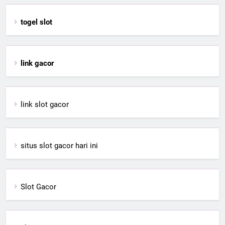
togel slot
link gacor
link slot gacor
situs slot gacor hari ini
Slot Gacor