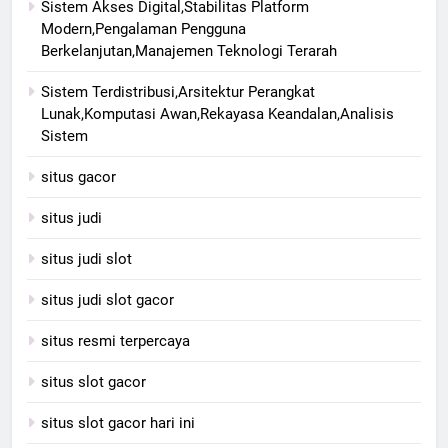
Sistem Akses Digital,Stabilitas Platform
Modern,Pengalaman Pengguna
Berkelanjutan,Manajemen Teknologi Terarah
Sistem Terdistribusi,Arsitektur Perangkat
Lunak,Komputasi Awan,Rekayasa Keandalan,Analisis
Sistem
situs gacor
situs judi
situs judi slot
situs judi slot gacor
situs resmi terpercaya
situs slot gacor
situs slot gacor hari ini