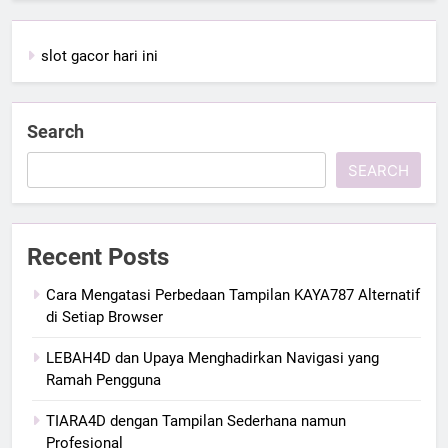
slot gacor hari ini
Search
SEARCH
Recent Posts
Cara Mengatasi Perbedaan Tampilan KAYA787 Alternatif
di Setiap Browser
LEBAH4D dan Upaya Menghadirkan Navigasi yang
Ramah Pengguna
TIARA4D dengan Tampilan Sederhana namun
Profesional