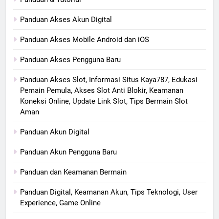
Panduan Akses Akun Digital
Panduan Akses Mobile Android dan iOS
Panduan Akses Pengguna Baru
Panduan Akses Slot, Informasi Situs Kaya787, Edukasi
Pemain Pemula, Akses Slot Anti Blokir, Keamanan
Koneksi Online, Update Link Slot, Tips Bermain Slot
Aman
Panduan Akun Digital
Panduan Akun Pengguna Baru
Panduan dan Keamanan Bermain
Panduan Digital, Keamanan Akun, Tips Teknologi, User
Experience, Game Online