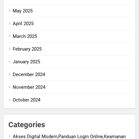
May 2025
April 2025
March 2025
February 2025
January 2025
December 2024
November 2024
October 2024
Categories
Akses Digital Modern,Panduan Login Online,Keamanan