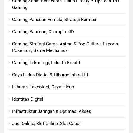
Gaming Sehat Kesehatan Tubuh Lifestyle Tips dan Trik
Gaming
Gaming, Panduan Pemula, Strategi Bermain
Gaming, Panduan, Champion4D
Gaming, Strategi Game, Anime & Pop Culture, Esports
Pokémon, Game Mechanics
Gaming, Teknologi, Industri Kreatif
Gaya Hidup Digital & Hiburan Interaktif
Hiburan, Teknologi, Gaya Hidup
Identitas Digital
Infrastruktur Jaringan & Optimasi Akses
Judi Online, Slot Online, Slot Gacor