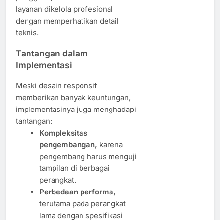
layanan dikelola profesional
dengan memperhatikan detail
teknis.
Tantangan dalam
Implementasi
Meski desain responsif
memberikan banyak keuntungan,
implementasinya juga menghadapi
tantangan:
Kompleksitas
pengembangan,
karena
pengembang harus menguji
tampilan di berbagai
perangkat.
Perbedaan performa,
terutama pada perangkat
lama dengan spesifikasi