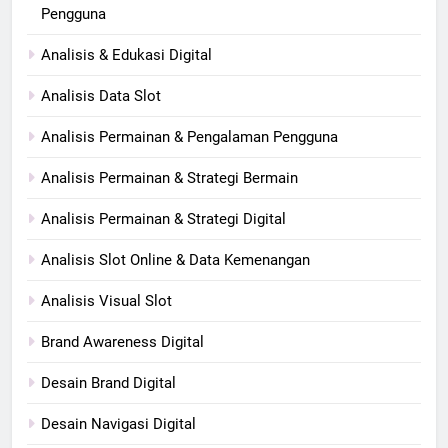
Pengguna
Analisis & Edukasi Digital
Analisis Data Slot
Analisis Permainan & Pengalaman Pengguna
Analisis Permainan & Strategi Bermain
Analisis Permainan & Strategi Digital
Analisis Slot Online & Data Kemenangan
Analisis Visual Slot
Brand Awareness Digital
Desain Brand Digital
Desain Navigasi Digital