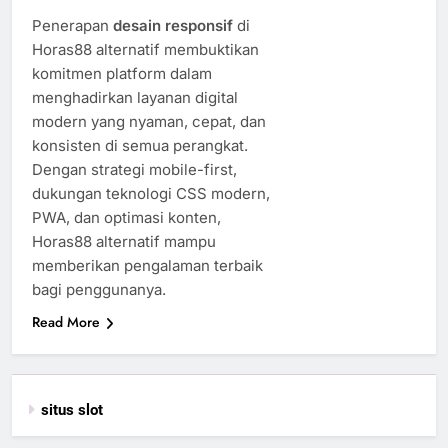
Penerapan
desain responsif
di
Horas88 alternatif membuktikan
komitmen platform dalam
menghadirkan layanan digital
modern yang nyaman, cepat, dan
konsisten di semua perangkat.
Dengan strategi mobile-first,
dukungan teknologi CSS modern,
PWA, dan optimasi konten,
Horas88 alternatif mampu
memberikan pengalaman terbaik
bagi penggunanya.
Read More
situs slot