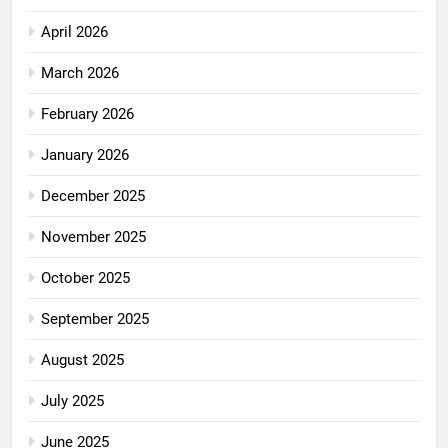
April 2026
March 2026
February 2026
January 2026
December 2025
November 2025
October 2025
September 2025
August 2025
July 2025
June 2025