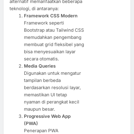
alternatif memanfaatkan beberapa
teknologi, di antaranya:
Framework CSS Modern
Framework seperti
Bootstrap atau Tailwind CSS
memudahkan pengembang
membuat grid fleksibel yang
bisa menyesuaikan layar
secara otomatis.
Media Queries
Digunakan untuk mengatur
tampilan berbeda
berdasarkan resolusi layar,
memastikan UI tetap
nyaman di perangkat kecil
maupun besar.
Progressive Web App
(PWA)
Penerapan PWA