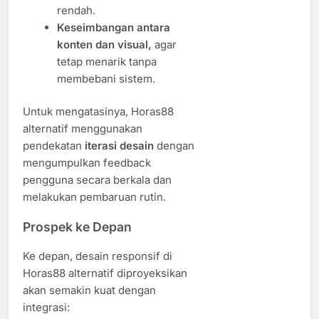
rendah.
Keseimbangan antara
konten dan visual,
agar
tetap menarik tanpa
membebani sistem.
Untuk mengatasinya, Horas88
alternatif menggunakan
pendekatan
iterasi desain
dengan
mengumpulkan feedback
pengguna secara berkala dan
melakukan pembaruan rutin.
Prospek ke Depan
Ke depan, desain responsif di
Horas88 alternatif diproyeksikan
akan semakin kuat dengan
integrasi: