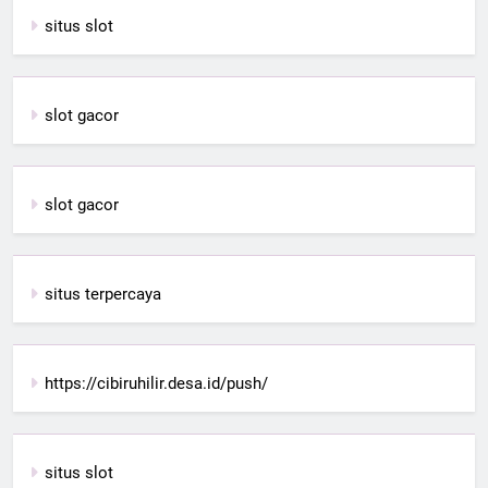
situs slot
slot gacor
slot gacor
situs terpercaya
https://cibiruhilir.desa.id/push/
situs slot