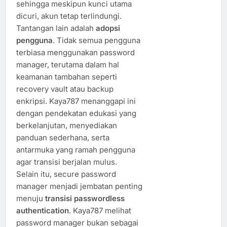
sehingga meskipun kunci utama
dicuri, akun tetap terlindungi.
Tantangan lain adalah
adopsi
pengguna
. Tidak semua pengguna
terbiasa menggunakan password
manager, terutama dalam hal
keamanan tambahan seperti
recovery vault atau backup
enkripsi. Kaya787 menanggapi ini
dengan pendekatan edukasi yang
berkelanjutan, menyediakan
panduan sederhana, serta
antarmuka yang ramah pengguna
agar transisi berjalan mulus.
Selain itu, secure password
manager menjadi jembatan penting
menuju
transisi passwordless
authentication
. Kaya787 melihat
password manager bukan sebagai