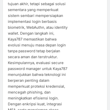
tujuan akhir, tetapi sebagai solusi
sementara yang memperkuat
sistem sembari mempersiapkan
implementasi login berbasis
biometrik, WebAuthn, atau identity
wallet. Dengan langkah ini,
Kaya787 memastikan bahwa
evolusi menuju masa depan login
tanpa password tetap berjalan
secara aman dan terstruktur.
Kesimpulannya, evaluasi secure
password manager untuk Kaya787
menunjukkan bahwa teknologi ini
berperan penting dalam
memperkuat proteksi kredensial,
mencegah phishing, dan
meningkatkan efisiensi login.
Dengan enkripsi kuat, integrasi
MFA, serta manajemen akses