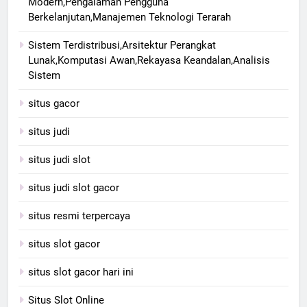
Modern,Pengalaman Pengguna
Berkelanjutan,Manajemen Teknologi Terarah
Sistem Terdistribusi,Arsitektur Perangkat
Lunak,Komputasi Awan,Rekayasa Keandalan,Analisis
Sistem
situs gacor
situs judi
situs judi slot
situs judi slot gacor
situs resmi terpercaya
situs slot gacor
situs slot gacor hari ini
Situs Slot Online