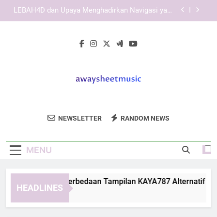
Skip
TIARA4D dengan Tampilan Sederhana namun
to
Profesional
content
Tips Menggunakan Koneksi Stabil saat Membuka
CORLASLOT Link Alternatif
Cara Mengatasi Perbedaan Tampilan KAYA787
Alternatif di Setiap Browser
LEBAH4D dan Upaya Menghadirkan Navigasi yang
Ramah Pengguna
TIARA4D dengan Tampilan Sederhana namun
Profesional
Away Sheet
Dapatkan Koleksi Notasi Musik Dan Partitur
Tips Menggunakan Koneksi Stabil saat Membuka
NEWSLETTER
RANDOM NEWS
Music
CORLASLOT Link Alternatif
Dari Away Sheet Music.
MENU
ra Mengatasi Perbedaan Tampilan KAYA787 Alternatif di Seti
HEADLINES
Weeks Ago