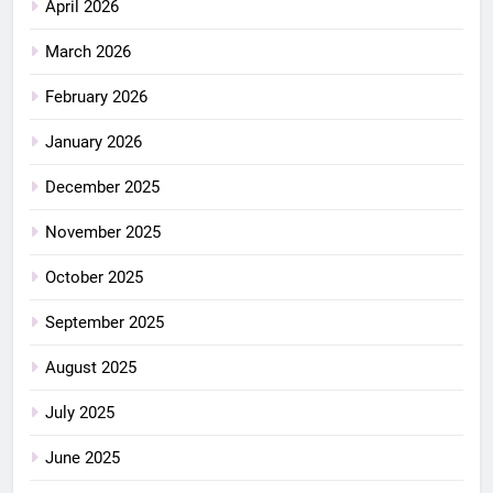
April 2026
March 2026
February 2026
January 2026
December 2025
November 2025
October 2025
September 2025
August 2025
July 2025
June 2025