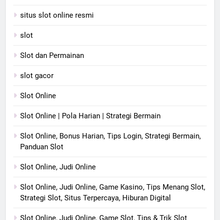
situs slot online resmi
slot
Slot dan Permainan
slot gacor
Slot Online
Slot Online | Pola Harian | Strategi Bermain
Slot Online, Bonus Harian, Tips Login, Strategi Bermain,
Panduan Slot
Slot Online, Judi Online
Slot Online, Judi Online, Game Kasino, Tips Menang Slot,
Strategi Slot, Situs Terpercaya, Hiburan Digital
Slot Online, Judi Online, Game Slot, Tips & Trik Slot