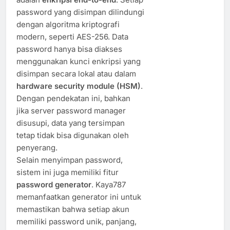
password yang disimpan dilindungi
dengan algoritma kriptografi
modern, seperti AES-256. Data
password hanya bisa diakses
menggunakan kunci enkripsi yang
disimpan secara lokal atau dalam
hardware security module (HSM)
.
Dengan pendekatan ini, bahkan
jika server password manager
disusupi, data yang tersimpan
tetap tidak bisa digunakan oleh
penyerang.
Selain menyimpan password,
sistem ini juga memiliki fitur
password generator
. Kaya787
memanfaatkan generator ini untuk
memastikan bahwa setiap akun
memiliki password unik, panjang,