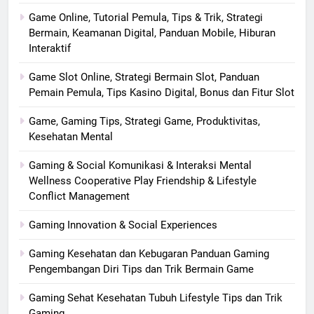
Game Online, Tutorial Pemula, Tips & Trik, Strategi
Bermain, Keamanan Digital, Panduan Mobile, Hiburan
Interaktif
Game Slot Online, Strategi Bermain Slot, Panduan
Pemain Pemula, Tips Kasino Digital, Bonus dan Fitur Slot
Game, Gaming Tips, Strategi Game, Produktivitas,
Kesehatan Mental
Gaming & Social Komunikasi & Interaksi Mental
Wellness Cooperative Play Friendship & Lifestyle
Conflict Management
Gaming Innovation & Social Experiences
Gaming Kesehatan dan Kebugaran Panduan Gaming
Pengembangan Diri Tips dan Trik Bermain Game
Gaming Sehat Kesehatan Tubuh Lifestyle Tips dan Trik
Gaming