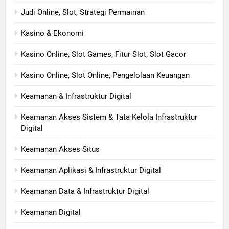
Judi Online, Slot, Strategi Permainan
Kasino & Ekonomi
Kasino Online, Slot Games, Fitur Slot, Slot Gacor
Kasino Online, Slot Online, Pengelolaan Keuangan
Keamanan & Infrastruktur Digital
Keamanan Akses Sistem & Tata Kelola Infrastruktur
Digital
Keamanan Akses Situs
Keamanan Aplikasi & Infrastruktur Digital
Keamanan Data & Infrastruktur Digital
Keamanan Digital