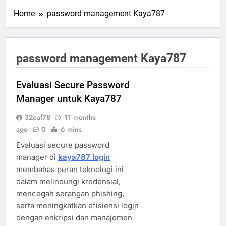
Home
password management Kaya787
password management Kaya787
Evaluasi Secure Password
Manager untuk Kaya787
32eaf78
11 months
ago
0
6 mins
Evaluasi secure password
manager di
kaya787 login
membahas peran teknologi ini
dalam melindungi kredensial,
mencegah serangan phishing,
serta meningkatkan efisiensi login
dengan enkripsi dan manajemen