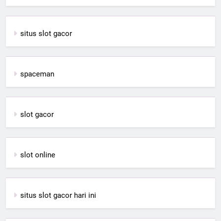
situs slot gacor
spaceman
slot gacor
slot online
situs slot gacor hari ini