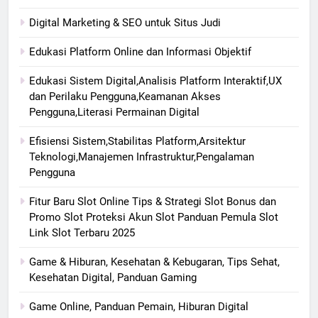
Digital Marketing & SEO untuk Situs Judi
Edukasi Platform Online dan Informasi Objektif
Edukasi Sistem Digital,Analisis Platform Interaktif,UX
dan Perilaku Pengguna,Keamanan Akses
Pengguna,Literasi Permainan Digital
Efisiensi Sistem,Stabilitas Platform,Arsitektur
Teknologi,Manajemen Infrastruktur,Pengalaman
Pengguna
Fitur Baru Slot Online Tips & Strategi Slot Bonus dan
Promo Slot Proteksi Akun Slot Panduan Pemula Slot
Link Slot Terbaru 2025
Game & Hiburan, Kesehatan & Kebugaran, Tips Sehat,
Kesehatan Digital, Panduan Gaming
Game Online, Panduan Pemain, Hiburan Digital