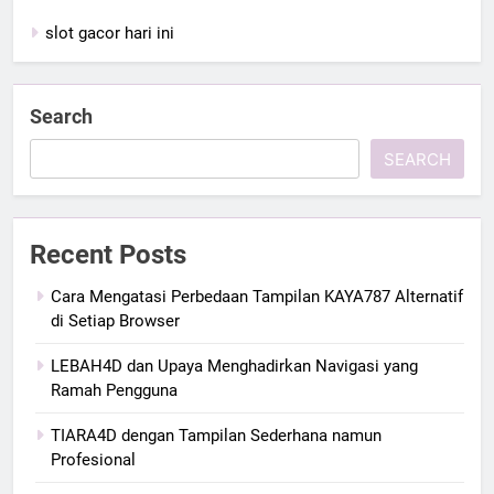
slot gacor hari ini
Search
SEARCH
Recent Posts
Cara Mengatasi Perbedaan Tampilan KAYA787 Alternatif
di Setiap Browser
LEBAH4D dan Upaya Menghadirkan Navigasi yang
Ramah Pengguna
TIARA4D dengan Tampilan Sederhana namun
Profesional