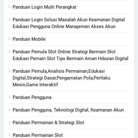
Panduan Login Multi Perangkat
Panduan Login Solusi Masalah Akun Keamanan Digital
Edukasi Pengguna Online Manajemen Akses Akun
Panduan Mobile
Panduan Pemula Slot Online Strategi Bermain Slot
Edukasi Pemain Slot Tips Bermain Aman Hiburan Digital
Panduan Pemula,Analisis Permainan,Edukasi
Digital,Strategi Dasar,Pengamatan Pola,Perilaku
Mesin,Game Interaktif
Panduan Pengguna
Panduan Pengguna, Teknologi Digital, Keamanan Akun
Panduan Permainan & Strategi Slot
Panduan Permainan Slot