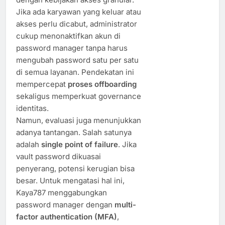
Jika ada karyawan yang keluar atau
akses perlu dicabut, administrator
cukup menonaktifkan akun di
password manager tanpa harus
mengubah password satu per satu
di semua layanan. Pendekatan ini
mempercepat
proses offboarding
sekaligus memperkuat governance
identitas.
Namun, evaluasi juga menunjukkan
adanya tantangan. Salah satunya
adalah
single point of failure
. Jika
vault password dikuasai
penyerang, potensi kerugian bisa
besar. Untuk mengatasi hal ini,
Kaya787 menggabungkan
password manager dengan
multi-
factor authentication (MFA)
,