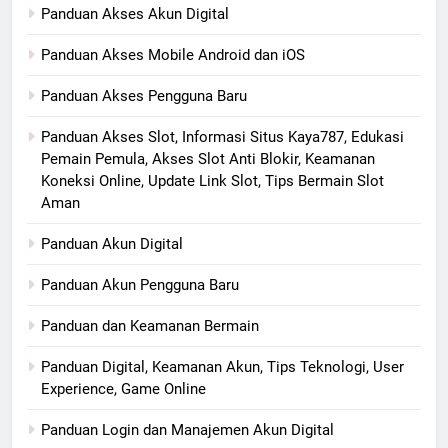
Panduan Akses Akun Digital
Panduan Akses Mobile Android dan iOS
Panduan Akses Pengguna Baru
Panduan Akses Slot, Informasi Situs Kaya787, Edukasi
Pemain Pemula, Akses Slot Anti Blokir, Keamanan
Koneksi Online, Update Link Slot, Tips Bermain Slot
Aman
Panduan Akun Digital
Panduan Akun Pengguna Baru
Panduan dan Keamanan Bermain
Panduan Digital, Keamanan Akun, Tips Teknologi, User
Experience, Game Online
Panduan Login dan Manajemen Akun Digital