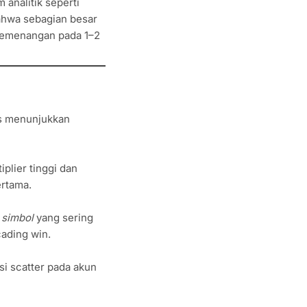
analitik seperti
hwa sebagian besar
kemenangan pada 1–2
is menunjukkan
plier tinggi dan
ertama.
 simbol
yang sering
ading win.
si scatter pada akun