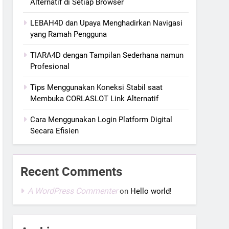
Alternatif di Setiap Browser
LEBAH4D dan Upaya Menghadirkan Navigasi
yang Ramah Pengguna
TIARA4D dengan Tampilan Sederhana namun
Profesional
Tips Menggunakan Koneksi Stabil saat
Membuka CORLASLOT Link Alternatif
Cara Menggunakan Login Platform Digital
Secara Efisien
Recent Comments
A WordPress Commenter
on
Hello world!