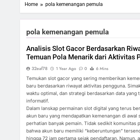
Home
pola kemenangan pemula
pola kemenangan pemula
Analisis Slot Gacor Berdasarkan Riw
Temuan Pola Menarik dari Aktivitas
32eaf78
1 Year Ago
0
6 Mins
Temukan slot gacor yang sering memberikan kem
baru berdasarkan riwayat aktivitas pengguna. Sima
waktu optimal, dan strategi berdasarkan data yang 
informatif.
Dalam lanskap permainan slot digital yang terus 
akun baru yang mendapatkan kemenangan di awal s
perhatian banyak pemain. Tidak sedikit komunitas 
bahwa akun baru memiliki “keberuntungan” tersendi
hingga 72 jam pertama sejak pendaftaran. Namun, a