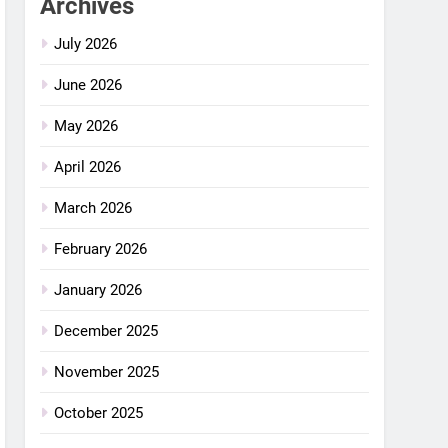
Archives
July 2026
June 2026
May 2026
April 2026
March 2026
February 2026
January 2026
December 2025
November 2025
October 2025