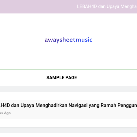
LEBAH4D dan Upaya Menghad
TIARA4D dengan T
Tips Menggunakan Koneksi Stabil saa
Cara Mengatasi Perbedaan Tampilan
y Sheet Music
LEBAH4D dan Upaya Menghad
oleksi Notasi Musik Dan Partitur Dari Away Sheet Music.
TIARA4D dengan T
SAMPLE PAGE
Tips Menggunakan Koneksi Stabil saa
ya Menghadirkan Navigasi yang Ramah Pengguna
TIA
4 We