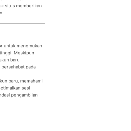
k situs memberikan
n.
ator untuk menemukan
tinggi. Meskipun
 akun baru
 bersahabat pada
akun baru, memahami
optimalkan sesi
ondasi pengambilan