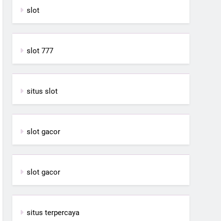
slot
slot 777
situs slot
slot gacor
slot gacor
situs terpercaya