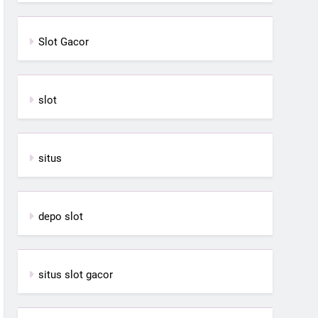
Slot Gacor
slot
situs
depo slot
situs slot gacor