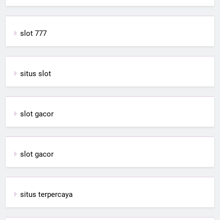
slot 777
situs slot
slot gacor
slot gacor
situs terpercaya