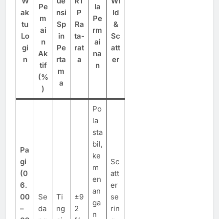
W
ue
RT
Wi
Pe
la
ak
nsi
P
ld
m
Pe
tu
Sp
Ra
&
ai
rm
Lo
in
ta-
Sc
n
ai
gi
Pe
rat
att
Ak
na
n
rta
a
er
tif
n
m
(%
a
)
Po
la
sta
bil,
Pa
ke
gi
Sc
m
(0
att
en
6.
er
an
00
Se
Ti
±9
se
ga
–
da
ng
2
rin
n