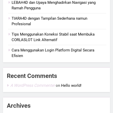
LEBAH4D dan Upaya Menghadirkan Navigasi yang
Ramah Pengguna
TIARA4D dengan Tampilan Sederhana namun
Profesional
Tips Menggunakan Koneksi Stabil saat Membuka
CORLASLOT Link Alternatif
Cara Menggunakan Login Platform Digital Secara
Efisien
Recent Comments
A WordPress Commenter
on
Hello world!
Archives