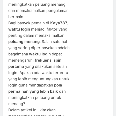
meningkatkan peluang menang
dan memaksimalkan pengalaman
bermain.
Bagi banyak pemain di
Kaya787
,
waktu login
menjadi faktor yang
penting dalam memaksimalkan
peluang menang
. Salah satu hal
yang sering dipertanyakan adalah
bagaimana
waktu login
dapat
memengaruhi
frekuensi spin
pertama
yang dilakukan setelah
login. Apakah ada waktu tertentu
yang lebih menguntungkan untuk
login guna mendapatkan
pola
permainan yang lebih baik
dan
meningkatkan peluang untuk
menang?
Dalam artikel ini, kita akan