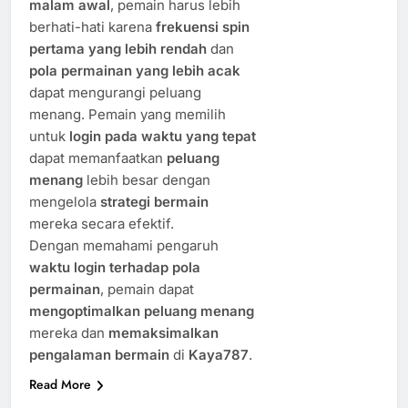
malam awal
, pemain harus lebih
berhati-hati karena
frekuensi spin
pertama yang lebih rendah
dan
pola permainan yang lebih acak
dapat mengurangi peluang
menang. Pemain yang memilih
untuk
login pada waktu yang tepat
dapat memanfaatkan
peluang
menang
lebih besar dengan
mengelola
strategi bermain
mereka secara efektif.
Dengan memahami pengaruh
waktu login terhadap pola
permainan
, pemain dapat
mengoptimalkan peluang menang
mereka dan
memaksimalkan
pengalaman bermain
di
Kaya787
.
Read More