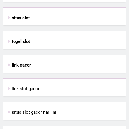
situs slot
togel slot
link gacor
link slot gacor
situs slot gacor hari ini