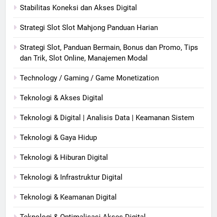
Stabilitas Koneksi dan Akses Digital
Strategi Slot Slot Mahjong Panduan Harian
Strategi Slot, Panduan Bermain, Bonus dan Promo, Tips
dan Trik, Slot Online, Manajemen Modal
Technology / Gaming / Game Monetization
Teknologi & Akses Digital
Teknologi & Digital | Analisis Data | Keamanan Sistem
Teknologi & Gaya Hidup
Teknologi & Hiburan Digital
Teknologi & Infrastruktur Digital
Teknologi & Keamanan Digital
Teknologi & Optimalisasi Akses Digital