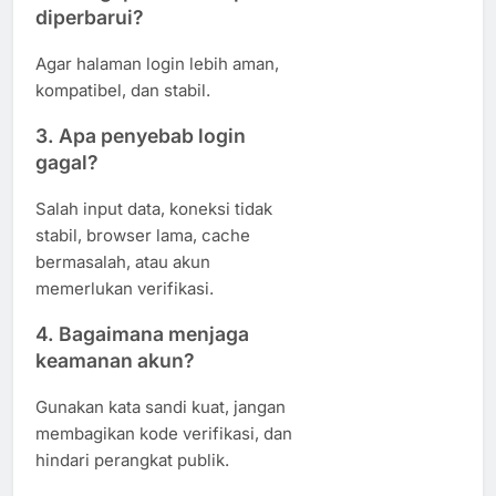
diperbarui?
Agar halaman login lebih aman,
kompatibel, dan stabil.
3. Apa penyebab login
gagal?
Salah input data, koneksi tidak
stabil, browser lama, cache
bermasalah, atau akun
memerlukan verifikasi.
4. Bagaimana menjaga
keamanan akun?
Gunakan kata sandi kuat, jangan
membagikan kode verifikasi, dan
hindari perangkat publik.