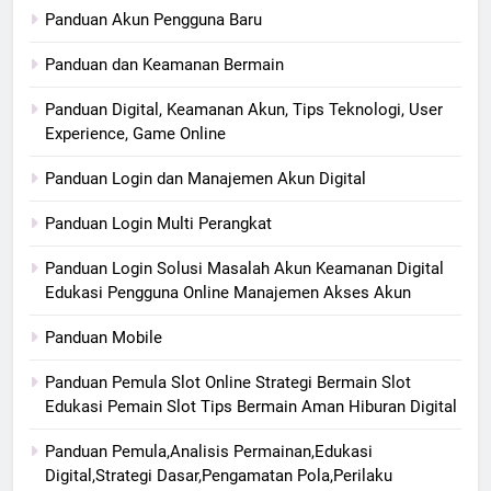
Panduan Akun Pengguna Baru
Panduan dan Keamanan Bermain
Panduan Digital, Keamanan Akun, Tips Teknologi, User
Experience, Game Online
Panduan Login dan Manajemen Akun Digital
Panduan Login Multi Perangkat
Panduan Login Solusi Masalah Akun Keamanan Digital
Edukasi Pengguna Online Manajemen Akses Akun
Panduan Mobile
Panduan Pemula Slot Online Strategi Bermain Slot
Edukasi Pemain Slot Tips Bermain Aman Hiburan Digital
Panduan Pemula,Analisis Permainan,Edukasi
Digital,Strategi Dasar,Pengamatan Pola,Perilaku