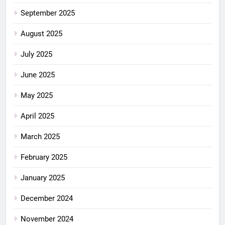
September 2025
August 2025
July 2025
June 2025
May 2025
April 2025
March 2025
February 2025
January 2025
December 2024
November 2024