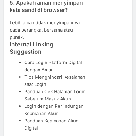
5. Apakah aman menyimpan
kata sandi di browser?
Lebih aman tidak menyimpannya
pada perangkat bersama atau
publik.
Internal Linking
Suggestion
Cara Login Platform Digital
dengan Aman
Tips Menghindari Kesalahan
saat Login
Panduan Cek Halaman Login
Sebelum Masuk Akun
Login dengan Perlindungan
Keamanan Akun
Panduan Keamanan Akun
Digital