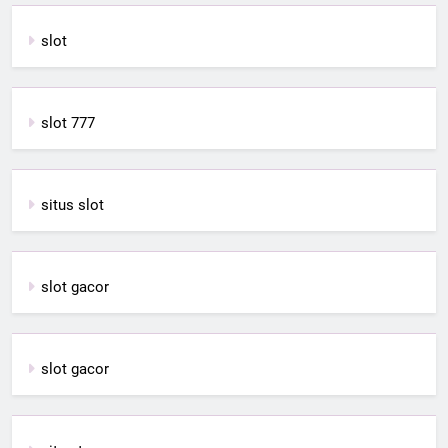
slot
slot 777
situs slot
slot gacor
slot gacor