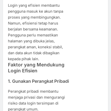
Login yang efisien membantu
pengguna masuk ke akun tanpa
proses yang membingungkan.
Namun, efisiensi tetap harus
berjalan bersama keamanan.
Pengguna perlu memastikan
halaman yang dibuka jelas,
perangkat aman, koneksi stabil,
dan data akun tidak dibagikan
kepada pihak lain.
Faktor yang Mendukung
Login Efisien
1. Gunakan Perangkat Pribadi
Perangkat pribadi membantu
menjaga privasi dan mengurangi
risiko data login tersimpan di
perangkat umum.