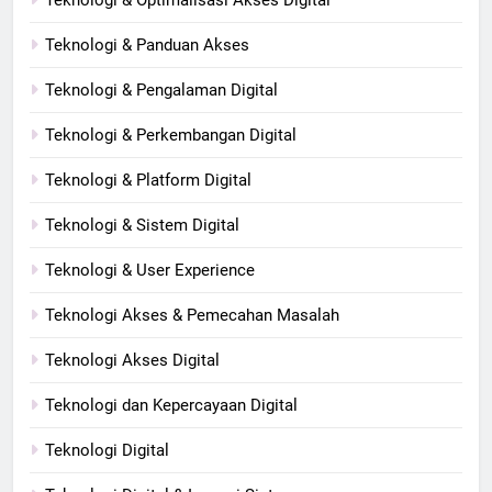
Teknologi & Panduan Akses
Teknologi & Pengalaman Digital
Teknologi & Perkembangan Digital
Teknologi & Platform Digital
Teknologi & Sistem Digital
Teknologi & User Experience
Teknologi Akses & Pemecahan Masalah
Teknologi Akses Digital
Teknologi dan Kepercayaan Digital
Teknologi Digital