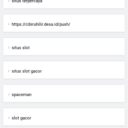
situs terpercaya
https://cibiruhilir.desa.id/push/
situs slot
situs slot gacor
spaceman
slot gacor