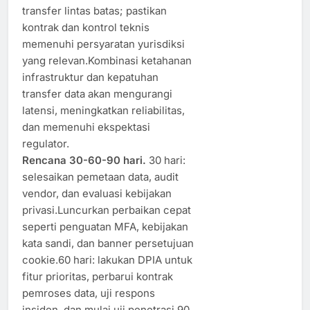
transfer lintas batas; pastikan
kontrak dan kontrol teknis
memenuhi persyaratan yurisdiksi
yang relevan.Kombinasi ketahanan
infrastruktur dan kepatuhan
transfer data akan mengurangi
latensi, meningkatkan reliabilitas,
dan memenuhi ekspektasi
regulator.
Rencana 30-60-90 hari.
30 hari:
selesaikan pemetaan data, audit
vendor, dan evaluasi kebijakan
privasi.Luncurkan perbaikan cepat
seperti penguatan MFA, kebijakan
kata sandi, dan banner persetujuan
cookie.60 hari: lakukan DPIA untuk
fitur prioritas, perbarui kontrak
pemroses data, uji respons
insiden, dan mulai uji penetrasi.90