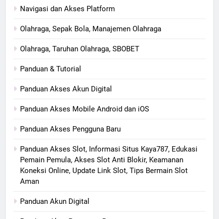
Navigasi dan Akses Platform
Olahraga, Sepak Bola, Manajemen Olahraga
Olahraga, Taruhan Olahraga, SBOBET
Panduan & Tutorial
Panduan Akses Akun Digital
Panduan Akses Mobile Android dan iOS
Panduan Akses Pengguna Baru
Panduan Akses Slot, Informasi Situs Kaya787, Edukasi
Pemain Pemula, Akses Slot Anti Blokir, Keamanan
Koneksi Online, Update Link Slot, Tips Bermain Slot
Aman
Panduan Akun Digital