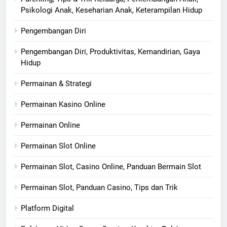
Psikologi Anak, Keseharian Anak, Keterampilan Hidup
Pengembangan Diri
Pengembangan Diri, Produktivitas, Kemandirian, Gaya
Hidup
Permainan & Strategi
Permainan Kasino Online
Permainan Online
Permainan Slot Online
Permainan Slot, Casino Online, Panduan Bermain Slot
Permainan Slot, Panduan Casino, Tips dan Trik
Platform Digital