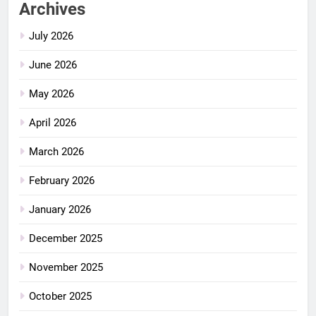
Archives
July 2026
June 2026
May 2026
April 2026
March 2026
February 2026
January 2026
December 2025
November 2025
October 2025