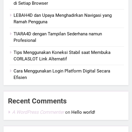
di Setiap Browser
LEBAH4D dan Upaya Menghadirkan Navigasi yang
Ramah Pengguna
TIARA4D dengan Tampilan Sederhana namun
Profesional
Tips Menggunakan Koneksi Stabil saat Membuka
CORLASLOT Link Alternatif
Cara Menggunakan Login Platform Digital Secara
Efisien
Recent Comments
A WordPress Commenter
on
Hello world!