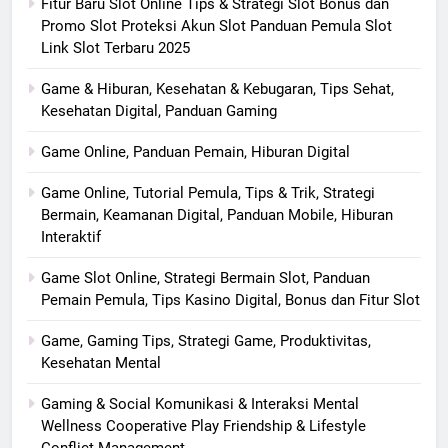
Fitur Baru Slot Online Tips & Strategi Slot Bonus dan
Promo Slot Proteksi Akun Slot Panduan Pemula Slot
Link Slot Terbaru 2025
Game & Hiburan, Kesehatan & Kebugaran, Tips Sehat,
Kesehatan Digital, Panduan Gaming
Game Online, Panduan Pemain, Hiburan Digital
Game Online, Tutorial Pemula, Tips & Trik, Strategi
Bermain, Keamanan Digital, Panduan Mobile, Hiburan
Interaktif
Game Slot Online, Strategi Bermain Slot, Panduan
Pemain Pemula, Tips Kasino Digital, Bonus dan Fitur Slot
Game, Gaming Tips, Strategi Game, Produktivitas,
Kesehatan Mental
Gaming & Social Komunikasi & Interaksi Mental
Wellness Cooperative Play Friendship & Lifestyle