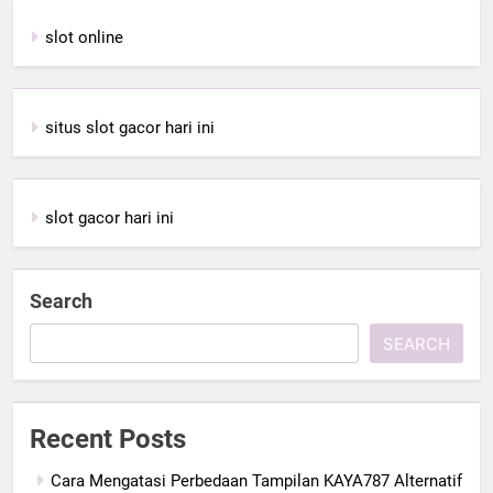
slot online
situs slot gacor hari ini
slot gacor hari ini
Search
SEARCH
Recent Posts
Cara Mengatasi Perbedaan Tampilan KAYA787 Alternatif