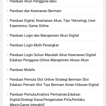
Panduan Akun Pengguna Baru
Panduan dan Keamanan Bermain
Panduan Digital, Keamanan Akun, Tips Teknologi, User
Experience, Game Online
Panduan Login dan Manajemen Akun Digital
Panduan Login Multi Perangkat
Panduan Login Solusi Masalah Akun Keamanan Digital
Edukasi Pengguna Online Manajemen Akses Akun
Panduan Mobile
Panduan Pemula Slot Online Strategi Bermain Slot
Edukasi Pemain Slot Tips Bermain Aman Hiburan Digital
Panduan Pemula,Analisis Permainan,Edukasi
Digital,Strategi Dasar,Pengamatan Pola,Perilaku
Mesin,Game Interaktif