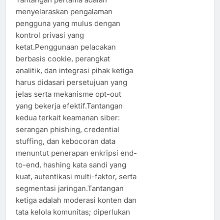
menyelaraskan pengalaman
pengguna yang mulus dengan
kontrol privasi yang
ketat.Penggunaan pelacakan
berbasis cookie, perangkat
analitik, dan integrasi pihak ketiga
harus didasari persetujuan yang
jelas serta mekanisme opt-out
yang bekerja efektif.Tantangan
kedua terkait keamanan siber:
serangan phishing, credential
stuffing, dan kebocoran data
menuntut penerapan enkripsi end-
to-end, hashing kata sandi yang
kuat, autentikasi multi-faktor, serta
segmentasi jaringan.Tantangan
ketiga adalah moderasi konten dan
tata kelola komunitas; diperlukan