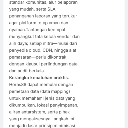
standar komunitas, alur pelaporan
yang mudah, serta SLA
penanganan laporan yang terukur
agar platform tetap aman dan
nyaman.Tantangan keempat
menyangkut tata kelola vendor dan
alih daya; setiap mitra—mulai dari
penyedia cloud, CDN, hingga alat
pemasaran—perlu dikontrak
dengan klausul perlindungan data
dan audit berkala.
Kerangka kepatuhan praktis.
Horas88 dapat memulai dengan
pemetaan data (data mapping)
untuk memahami jenis data yang
dikumpulkan, lokasi penyimpanan,
aliran antarsistem, serta pihak
yang mengaksesnya.Langkah ini
menjadi dasar prinsip minimisasi