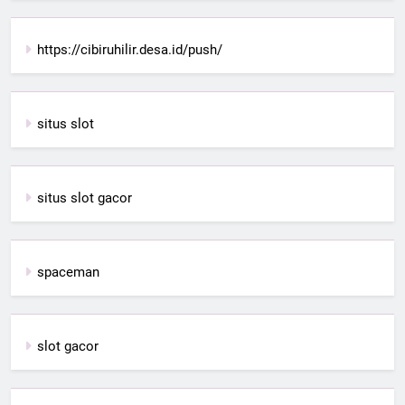
https://cibiruhilir.desa.id/push/
situs slot
situs slot gacor
spaceman
slot gacor