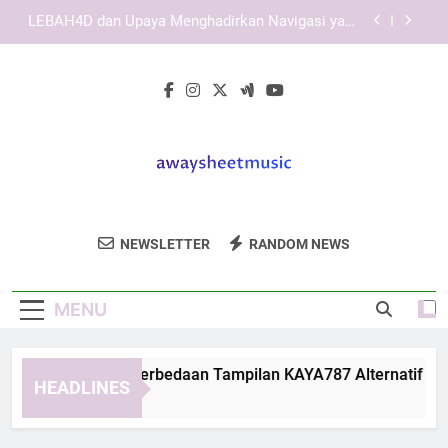
Skip
TIARA4D dengan Tampilan Sederhana namun
to
Profesional
content
Tips Menggunakan Koneksi Stabil saat Membuka
CORLASLOT Link Alternatif
Cara Mengatasi Perbedaan Tampilan KAYA787
Alternatif di Setiap Browser
LEBAH4D dan Upaya Menghadirkan Navigasi yang
Ramah Pengguna
TIARA4D dengan Tampilan Sederhana namun
Profesional
Away Sheet
Dapatkan Koleksi Notasi Musik Dan Partitur
Tips Menggunakan Koneksi Stabil saat Membuka
NEWSLETTER
RANDOM NEWS
Music
CORLASLOT Link Alternatif
Dari Away Sheet Music.
MENU
ra Mengatasi Perbedaan Tampilan KAYA787 Alternatif di Seti
HEADLINES
Weeks Ago