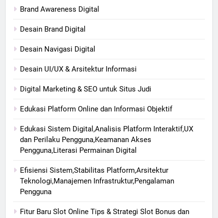
Brand Awareness Digital
Desain Brand Digital
Desain Navigasi Digital
Desain UI/UX & Arsitektur Informasi
Digital Marketing & SEO untuk Situs Judi
Edukasi Platform Online dan Informasi Objektif
Edukasi Sistem Digital,Analisis Platform Interaktif,UX
dan Perilaku Pengguna,Keamanan Akses
Pengguna,Literasi Permainan Digital
Efisiensi Sistem,Stabilitas Platform,Arsitektur
Teknologi,Manajemen Infrastruktur,Pengalaman
Pengguna
Fitur Baru Slot Online Tips & Strategi Slot Bonus dan