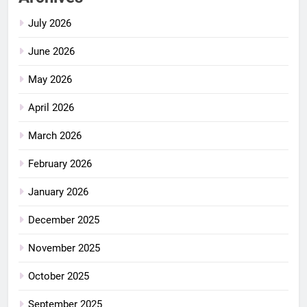
July 2026
June 2026
May 2026
April 2026
March 2026
February 2026
January 2026
December 2025
November 2025
October 2025
September 2025