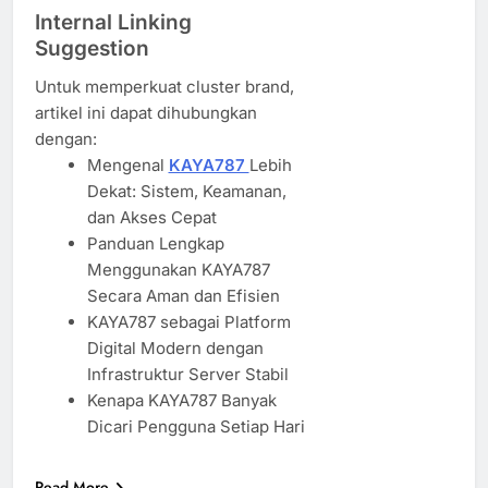
Internal Linking
Suggestion
Untuk memperkuat cluster brand,
artikel ini dapat dihubungkan
dengan:
Mengenal
KAYA787
Lebih
Dekat: Sistem, Keamanan,
dan Akses Cepat
Panduan Lengkap
Menggunakan KAYA787
Secara Aman dan Efisien
KAYA787 sebagai Platform
Digital Modern dengan
Infrastruktur Server Stabil
Kenapa KAYA787 Banyak
Dicari Pengguna Setiap Hari
Read More