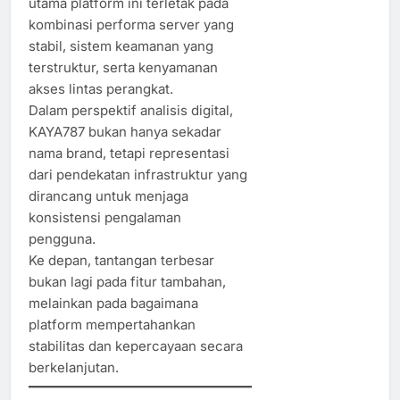
utama platform ini terletak pada
kombinasi performa server yang
stabil, sistem keamanan yang
terstruktur, serta kenyamanan
akses lintas perangkat.
Dalam perspektif analisis digital,
KAYA787 bukan hanya sekadar
nama brand, tetapi representasi
dari pendekatan infrastruktur yang
dirancang untuk menjaga
konsistensi pengalaman
pengguna.
Ke depan, tantangan terbesar
bukan lagi pada fitur tambahan,
melainkan pada bagaimana
platform mempertahankan
stabilitas dan kepercayaan secara
berkelanjutan.