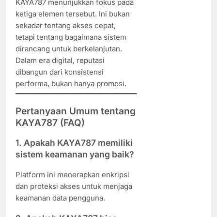
KAYA787 menunjukkan fokus pada
ketiga elemen tersebut. Ini bukan
sekadar tentang akses cepat,
tetapi tentang bagaimana sistem
dirancang untuk berkelanjutan.
Dalam era digital, reputasi
dibangun dari konsistensi
performa, bukan hanya promosi.
Pertanyaan Umum tentang
KAYA787 (FAQ)
1. Apakah KAYA787 memiliki
sistem keamanan yang baik?
Platform ini menerapkan enkripsi
dan proteksi akses untuk menjaga
keamanan data pengguna.