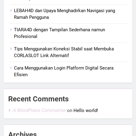
LEBAH4D dan Upaya Menghadirkan Navigasi yang
Ramah Pengguna
TIARA4D dengan Tampilan Sederhana namun
Profesional
Tips Menggunakan Koneksi Stabil saat Membuka
CORLASLOT Link Alternatif
Cara Menggunakan Login Platform Digital Secara
Efisien
Recent Comments
A WordPress Commenter
on
Hello world!
Archives