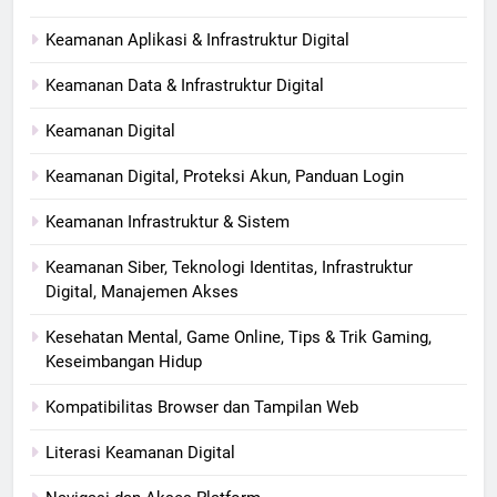
Keamanan Aplikasi & Infrastruktur Digital
Keamanan Data & Infrastruktur Digital
Keamanan Digital
Keamanan Digital, Proteksi Akun, Panduan Login
Keamanan Infrastruktur & Sistem
Keamanan Siber, Teknologi Identitas, Infrastruktur
Digital, Manajemen Akses
Kesehatan Mental, Game Online, Tips & Trik Gaming,
Keseimbangan Hidup
Kompatibilitas Browser dan Tampilan Web
Literasi Keamanan Digital