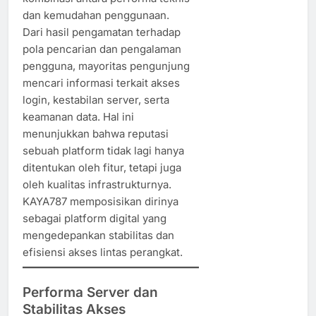
dan kemudahan penggunaan.
Dari hasil pengamatan terhadap
pola pencarian dan pengalaman
pengguna, mayoritas pengunjung
mencari informasi terkait akses
login, kestabilan server, serta
keamanan data. Hal ini
menunjukkan bahwa reputasi
sebuah platform tidak lagi hanya
ditentukan oleh fitur, tetapi juga
oleh kualitas infrastrukturnya.
KAYA787 memposisikan dirinya
sebagai platform digital yang
mengedepankan stabilitas dan
efisiensi akses lintas perangkat.
Performa Server dan
Stabilitas Akses