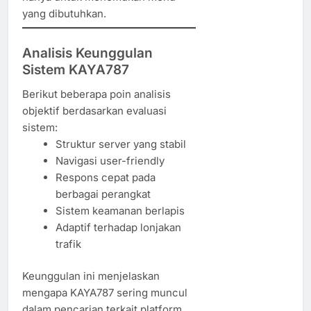
yang dibutuhkan.
Analisis Keunggulan
Sistem KAYA787
Berikut beberapa poin analisis
objektif berdasarkan evaluasi
sistem:
Struktur server yang stabil
Navigasi user-friendly
Respons cepat pada
berbagai perangkat
Sistem keamanan berlapis
Adaptif terhadap lonjakan
trafik
Keunggulan ini menjelaskan
mengapa KAYA787 sering muncul
dalam pencarian terkait platform