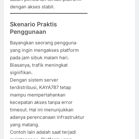
dengan akses stabil.
Skenario Praktis
Penggunaan
Bayangkan seorang pengguna
yang ingin mengakses platform
pada jam sibuk malam hari.
Biasanya, trafik meningkat
signifikan.
Dengan sistem server
terdistribusi, KAYA787 tetap
mampu mempertahankan
kecepatan akses tanpa error
timeout. Hal ini menunjukkan
adanya perencanaan infrastruktur
yang matang.
Contoh lain adalah saat terjadi