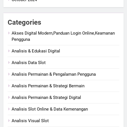
Categories
Akses Digital Modern,Panduan Login Online,Keamanan
Pengguna
Analisis & Edukasi Digital
Analisis Data Slot
Analisis Permainan & Pengalaman Pengguna
Analisis Permainan & Strategi Bermain
Analisis Permainan & Strategi Digital
Analisis Slot Online & Data Kemenangan
Analisis Visual Slot