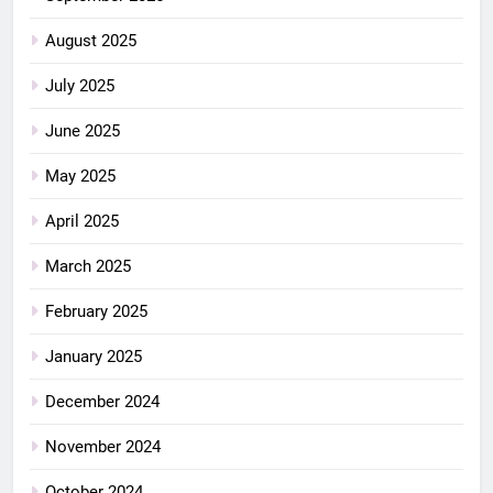
August 2025
July 2025
June 2025
May 2025
April 2025
March 2025
February 2025
January 2025
December 2024
November 2024
October 2024