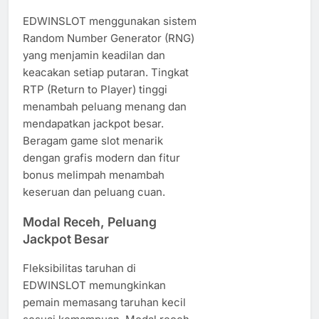
EDWINSLOT menggunakan sistem
Random Number Generator (RNG)
yang menjamin keadilan dan
keacakan setiap putaran. Tingkat
RTP (Return to Player) tinggi
menambah peluang menang dan
mendapatkan jackpot besar.
Beragam game slot menarik
dengan grafis modern dan fitur
bonus melimpah menambah
keseruan dan peluang cuan.
Modal Receh, Peluang
Jackpot Besar
Fleksibilitas taruhan di
EDWINSLOT memungkinkan
pemain memasang taruhan kecil