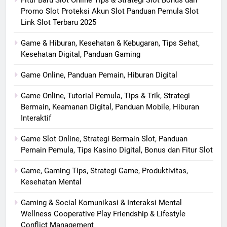
Promo Slot Proteksi Akun Slot Panduan Pemula Slot
Link Slot Terbaru 2025
Game & Hiburan, Kesehatan & Kebugaran, Tips Sehat,
Kesehatan Digital, Panduan Gaming
Game Online, Panduan Pemain, Hiburan Digital
Game Online, Tutorial Pemula, Tips & Trik, Strategi
Bermain, Keamanan Digital, Panduan Mobile, Hiburan
Interaktif
Game Slot Online, Strategi Bermain Slot, Panduan
Pemain Pemula, Tips Kasino Digital, Bonus dan Fitur Slot
Game, Gaming Tips, Strategi Game, Produktivitas,
Kesehatan Mental
Gaming & Social Komunikasi & Interaksi Mental
Wellness Cooperative Play Friendship & Lifestyle
Conflict Management