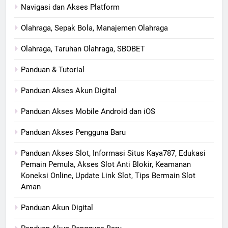
Navigasi dan Akses Platform
Olahraga, Sepak Bola, Manajemen Olahraga
Olahraga, Taruhan Olahraga, SBOBET
Panduan & Tutorial
Panduan Akses Akun Digital
Panduan Akses Mobile Android dan iOS
Panduan Akses Pengguna Baru
Panduan Akses Slot, Informasi Situs Kaya787, Edukasi
Pemain Pemula, Akses Slot Anti Blokir, Keamanan
Koneksi Online, Update Link Slot, Tips Bermain Slot
Aman
Panduan Akun Digital