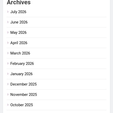
Archives
July 2026
June 2026
May 2026
April 2026
March 2026
February 2026
January 2026
December 2025
November 2025
October 2025