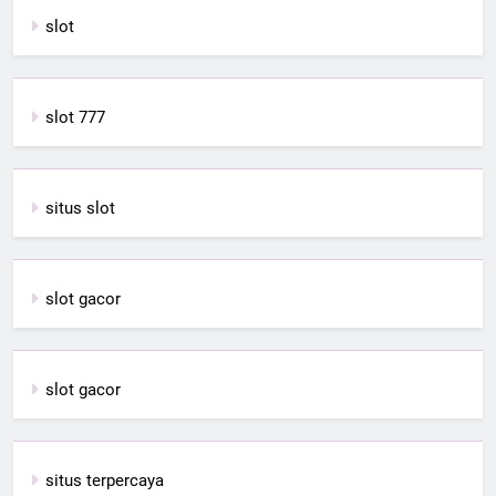
slot
slot 777
situs slot
slot gacor
slot gacor
situs terpercaya