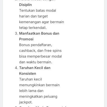
Disiplin
Tentukan batas modal
harian dan target
kemenangan agar bermain
tetap terkendali.
Manfaatkan Bonus dan
Promosi
Bonus pendaftaran,
cashback, dan free spins
bisa memperbesar modal
dan waktu bermain.
Taruhan Kecil dan
Konsisten
Taruhan kecil
memungkinkan bermain
lebih lama dan
meningkatkan peluang
jackpot.