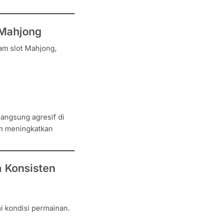
 Mahjong
am slot Mahjong,
angsung agresif di
um meningkatkan
a Konsisten
 kondisi permainan.