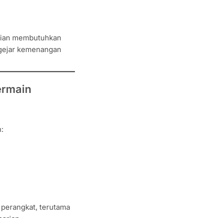
arian membutuhkan
ngejar kemenangan
ermain
:
 perangkat, terutama