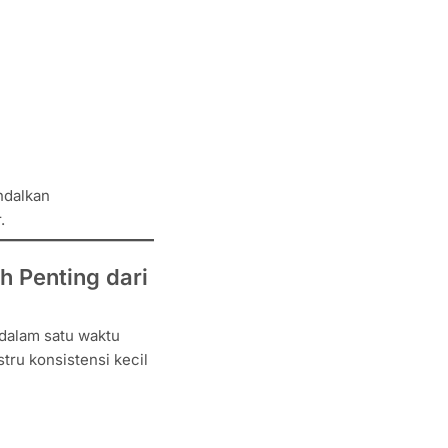
ndalkan
.
h Penting dari
 dalam satu waktu
tru konsistensi kecil