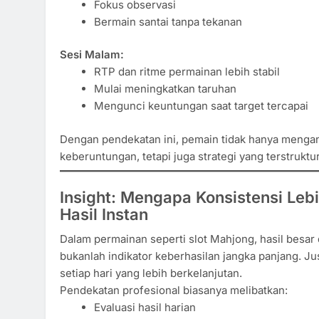
Fokus observasi
Bermain santai tanpa tekanan
Sesi Malam:
RTP dan ritme permainan lebih stabil
Mulai meningkatkan taruhan
Mengunci keuntungan saat target tercapai
Dengan pendekatan ini, pemain tidak hanya menga
keberuntungan, tetapi juga strategi yang terstruktur
Insight: Mengapa Konsistensi Lebi
Hasil Instan
Dalam permainan seperti slot Mahjong, hasil besar
bukanlah indikator keberhasilan jangka panjang. Jus
setiap hari yang lebih berkelanjutan.
Pendekatan profesional biasanya melibatkan:
Evaluasi hasil harian