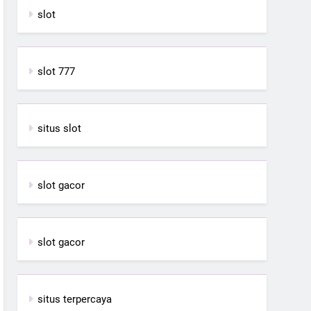
slot
slot 777
situs slot
slot gacor
slot gacor
situs terpercaya