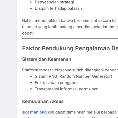
Penyesuaian strategi
Disiplin terhadap batasan
Hal ini menunjukkan bahwa bermain slot secara h
mindset yang lebih matang dibanding sekadar me
cepat.
Faktor Pendukung Pengalaman B
Sistem dan Keamanan
Platform modern biasanya sudah dilengkapi dengan
Sistem RNG (Random Number Generator)
Enkripsi data pengguna
Transparansi informasi permainan
Kemudahan Akses
slot mahjong
kini dapat dimainkan melalui berbagai