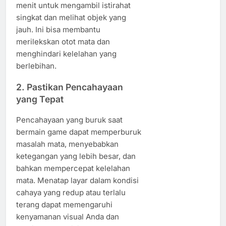
menit untuk mengambil istirahat
singkat dan melihat objek yang
jauh. Ini bisa membantu
merilekskan otot mata dan
menghindari kelelahan yang
berlebihan.
2.
Pastikan Pencahayaan
yang Tepat
Pencahayaan yang buruk saat
bermain game dapat memperburuk
masalah mata, menyebabkan
ketegangan yang lebih besar, dan
bahkan mempercepat kelelahan
mata. Menatap layar dalam kondisi
cahaya yang redup atau terlalu
terang dapat memengaruhi
kenyamanan visual Anda dan