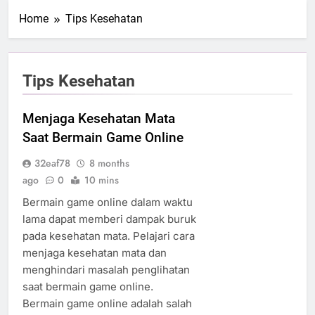
Home
Tips Kesehatan
Tips Kesehatan
Menjaga Kesehatan Mata
Saat Bermain Game Online
32eaf78
8 months
ago
0
10 mins
Bermain game online dalam waktu
lama dapat memberi dampak buruk
pada kesehatan mata. Pelajari cara
menjaga kesehatan mata dan
menghindari masalah penglihatan
saat bermain game online.
Bermain game online adalah salah