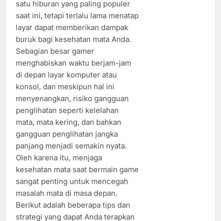
satu hiburan yang paling populer
saat ini, tetapi terlalu lama menatap
layar dapat memberikan dampak
buruk bagi kesehatan mata Anda.
Sebagian besar gamer
menghabiskan waktu berjam-jam
di depan layar komputer atau
konsol, dan meskipun hal ini
menyenangkan, risiko gangguan
penglihatan seperti kelelahan
mata, mata kering, dan bahkan
gangguan penglihatan jangka
panjang menjadi semakin nyata.
Oleh karena itu, menjaga
kesehatan mata saat bermain game
sangat penting untuk mencegah
masalah mata di masa depan.
Berikut adalah beberapa tips dan
strategi yang dapat Anda terapkan