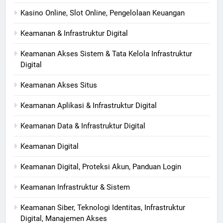
Kasino Online, Slot Online, Pengelolaan Keuangan
Keamanan & Infrastruktur Digital
Keamanan Akses Sistem & Tata Kelola Infrastruktur
Digital
Keamanan Akses Situs
Keamanan Aplikasi & Infrastruktur Digital
Keamanan Data & Infrastruktur Digital
Keamanan Digital
Keamanan Digital, Proteksi Akun, Panduan Login
Keamanan Infrastruktur & Sistem
Keamanan Siber, Teknologi Identitas, Infrastruktur
Digital, Manajemen Akses