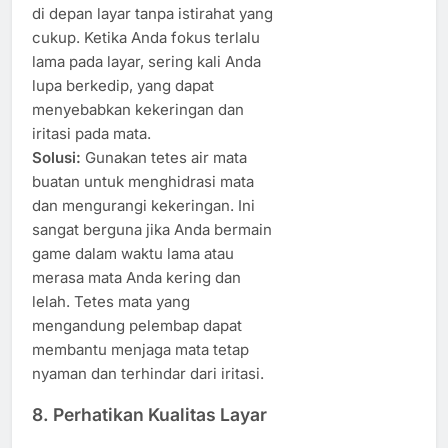
di depan layar tanpa istirahat yang
cukup. Ketika Anda fokus terlalu
lama pada layar, sering kali Anda
lupa berkedip, yang dapat
menyebabkan kekeringan dan
iritasi pada mata.
Solusi:
Gunakan tetes air mata
buatan untuk menghidrasi mata
dan mengurangi kekeringan. Ini
sangat berguna jika Anda bermain
game dalam waktu lama atau
merasa mata Anda kering dan
lelah. Tetes mata yang
mengandung pelembap dapat
membantu menjaga mata tetap
nyaman dan terhindar dari iritasi.
8.
Perhatikan Kualitas Layar