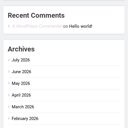
Recent Comments
A WordPress Commenter
on
Hello world!
Archives
July 2026
June 2026
May 2026
April 2026
March 2026
February 2026