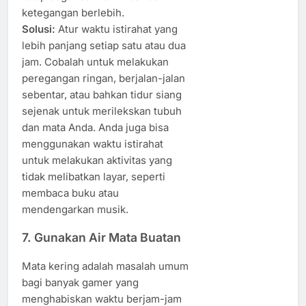
ketegangan berlebih.
Solusi:
Atur waktu istirahat yang
lebih panjang setiap satu atau dua
jam. Cobalah untuk melakukan
peregangan ringan, berjalan-jalan
sebentar, atau bahkan tidur siang
sejenak untuk merilekskan tubuh
dan mata Anda. Anda juga bisa
menggunakan waktu istirahat
untuk melakukan aktivitas yang
tidak melibatkan layar, seperti
membaca buku atau
mendengarkan musik.
7.
Gunakan Air Mata Buatan
Mata kering adalah masalah umum
bagi banyak gamer yang
menghabiskan waktu berjam-jam