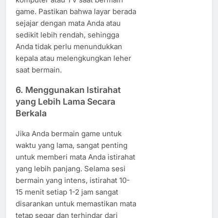
game. Pastikan bahwa layar berada
sejajar dengan mata Anda atau
sedikit lebih rendah, sehingga
Anda tidak perlu menundukkan
kepala atau melengkungkan leher
saat bermain.
6.
Menggunakan Istirahat
yang Lebih Lama Secara
Berkala
Jika Anda bermain game untuk
waktu yang lama, sangat penting
untuk memberi mata Anda istirahat
yang lebih panjang. Selama sesi
bermain yang intens, istirahat 10-
15 menit setiap 1-2 jam sangat
disarankan untuk memastikan mata
tetap segar dan terhindar dari