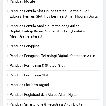
Panduan Mobile
Panduan Pemula Slot Online Strategi Bermain Slot
Edukasi Pemain Slot Tips Bermain Aman Hiburan Digital
Panduan Pemula,Analisis Permainan,Edukasi
Digital,Strategi Dasar,Pengamatan Pola,Perilaku
Mesin,Game Interaktif
Panduan Pengguna
Panduan Pengguna, Teknologi Digital, Keamanan Akun
Panduan Permainan & Strategi Slot
Panduan Permainan Slot
Panduan Platform Digital
Panduan Registrasi dan Akses Akun Digital
Panduan Smartphone & Registrasi Akun Digital