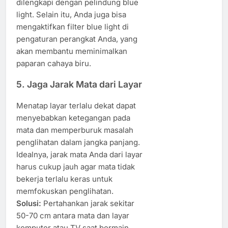
dilengkapi dengan pelindung blue
light. Selain itu, Anda juga bisa
mengaktifkan filter blue light di
pengaturan perangkat Anda, yang
akan membantu meminimalkan
paparan cahaya biru.
5.
Jaga Jarak Mata dari Layar
Menatap layar terlalu dekat dapat
menyebabkan ketegangan pada
mata dan memperburuk masalah
penglihatan dalam jangka panjang.
Idealnya, jarak mata Anda dari layar
harus cukup jauh agar mata tidak
bekerja terlalu keras untuk
memfokuskan penglihatan.
Solusi:
Pertahankan jarak sekitar
50-70 cm antara mata dan layar
komputer atau TV saat bermain