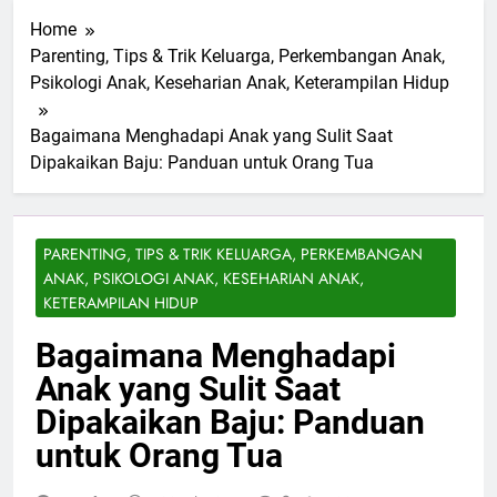
Home
Parenting, Tips & Trik Keluarga, Perkembangan Anak,
Psikologi Anak, Keseharian Anak, Keterampilan Hidup
Bagaimana Menghadapi Anak yang Sulit Saat
Dipakaikan Baju: Panduan untuk Orang Tua
PARENTING, TIPS & TRIK KELUARGA, PERKEMBANGAN
ANAK, PSIKOLOGI ANAK, KESEHARIAN ANAK,
KETERAMPILAN HIDUP
Bagaimana Menghadapi
Anak yang Sulit Saat
Dipakaikan Baju: Panduan
untuk Orang Tua