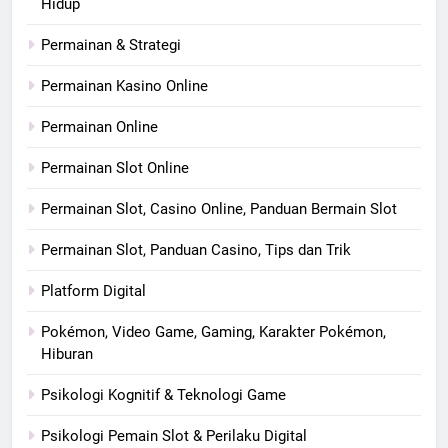
Hidup
Permainan & Strategi
Permainan Kasino Online
Permainan Online
Permainan Slot Online
Permainan Slot, Casino Online, Panduan Bermain Slot
Permainan Slot, Panduan Casino, Tips dan Trik
Platform Digital
Pokémon, Video Game, Gaming, Karakter Pokémon,
Hiburan
Psikologi Kognitif & Teknologi Game
Psikologi Pemain Slot & Perilaku Digital