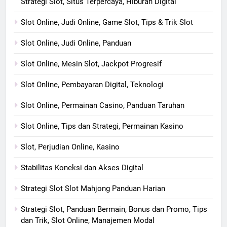
Strategi Slot, Situs Terpercaya, Hiburan Digital
Slot Online, Judi Online, Game Slot, Tips & Trik Slot
Slot Online, Judi Online, Panduan
Slot Online, Mesin Slot, Jackpot Progresif
Slot Online, Pembayaran Digital, Teknologi
Slot Online, Permainan Casino, Panduan Taruhan
Slot Online, Tips dan Strategi, Permainan Kasino
Slot, Perjudian Online, Kasino
Stabilitas Koneksi dan Akses Digital
Strategi Slot Slot Mahjong Panduan Harian
Strategi Slot, Panduan Bermain, Bonus dan Promo, Tips
dan Trik, Slot Online, Manajemen Modal