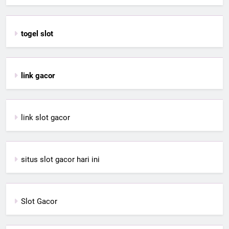
togel slot
link gacor
link slot gacor
situs slot gacor hari ini
Slot Gacor