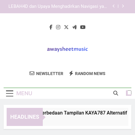
Skip
TIARA4D dengan Tampilan Sederhana namun
to
Profesional
content
Tips Menggunakan Koneksi Stabil saat Membuka
CORLASLOT Link Alternatif
Cara Mengatasi Perbedaan Tampilan KAYA787
Alternatif di Setiap Browser
LEBAH4D dan Upaya Menghadirkan Navigasi yang
Ramah Pengguna
TIARA4D dengan Tampilan Sederhana namun
Profesional
Away Sheet
Dapatkan Koleksi Notasi Musik Dan Partitur
Tips Menggunakan Koneksi Stabil saat Membuka
NEWSLETTER
RANDOM NEWS
Music
CORLASLOT Link Alternatif
Dari Away Sheet Music.
MENU
ra Mengatasi Perbedaan Tampilan KAYA787 Alternatif di Seti
HEADLINES
eeks Ago