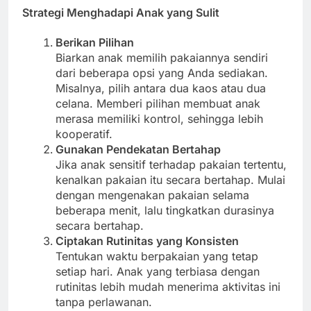
Strategi Menghadapi Anak yang Sulit
Berikan Pilihan
Biarkan anak memilih pakaiannya sendiri
dari beberapa opsi yang Anda sediakan.
Misalnya, pilih antara dua kaos atau dua
celana. Memberi pilihan membuat anak
merasa memiliki kontrol, sehingga lebih
kooperatif.
Gunakan Pendekatan Bertahap
Jika anak sensitif terhadap pakaian tertentu,
kenalkan pakaian itu secara bertahap. Mulai
dengan mengenakan pakaian selama
beberapa menit, lalu tingkatkan durasinya
secara bertahap.
Ciptakan Rutinitas yang Konsisten
Tentukan waktu berpakaian yang tetap
setiap hari. Anak yang terbiasa dengan
rutinitas lebih mudah menerima aktivitas ini
tanpa perlawanan.