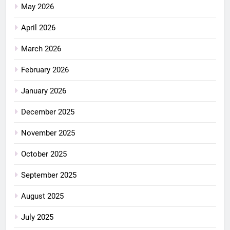
May 2026
April 2026
March 2026
February 2026
January 2026
December 2025
November 2025
October 2025
September 2025
August 2025
July 2025