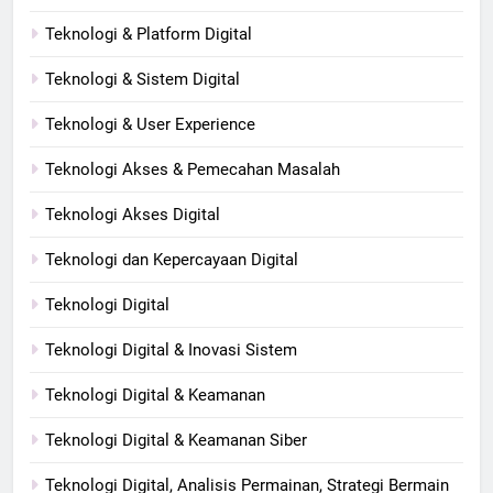
Teknologi & Platform Digital
Teknologi & Sistem Digital
Teknologi & User Experience
Teknologi Akses & Pemecahan Masalah
Teknologi Akses Digital
Teknologi dan Kepercayaan Digital
Teknologi Digital
Teknologi Digital & Inovasi Sistem
Teknologi Digital & Keamanan
Teknologi Digital & Keamanan Siber
Teknologi Digital, Analisis Permainan, Strategi Bermain