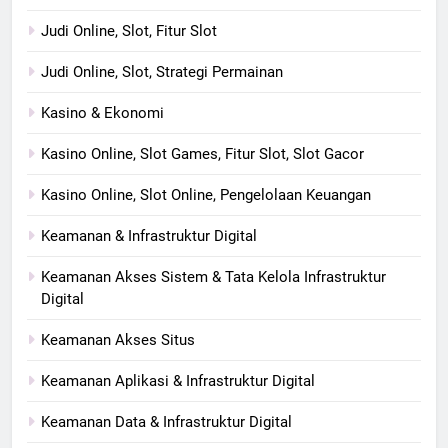
Judi Online, Slot, Fitur Slot
Judi Online, Slot, Strategi Permainan
Kasino & Ekonomi
Kasino Online, Slot Games, Fitur Slot, Slot Gacor
Kasino Online, Slot Online, Pengelolaan Keuangan
Keamanan & Infrastruktur Digital
Keamanan Akses Sistem & Tata Kelola Infrastruktur
Digital
Keamanan Akses Situs
Keamanan Aplikasi & Infrastruktur Digital
Keamanan Data & Infrastruktur Digital