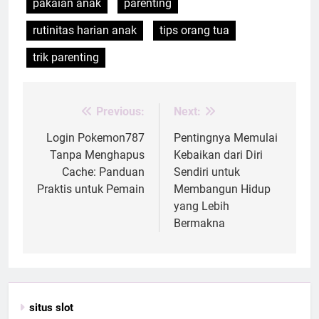
pakaian anak
parenting
rutinitas harian anak
tips orang tua
trik parenting
Previous:
Next:
Post
navigation
Login Pokemon787
Pentingnya Memulai
Tanpa Menghapus
Kebaikan dari Diri
Cache: Panduan
Sendiri untuk
Praktis untuk Pemain
Membangun Hidup
yang Lebih
Bermakna
situs slot