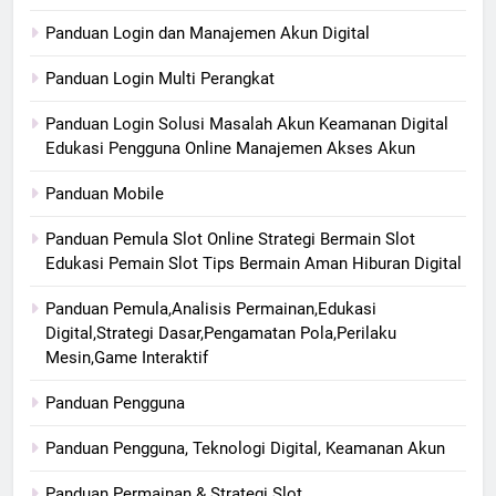
Panduan Login dan Manajemen Akun Digital
Panduan Login Multi Perangkat
Panduan Login Solusi Masalah Akun Keamanan Digital
Edukasi Pengguna Online Manajemen Akses Akun
Panduan Mobile
Panduan Pemula Slot Online Strategi Bermain Slot
Edukasi Pemain Slot Tips Bermain Aman Hiburan Digital
Panduan Pemula,Analisis Permainan,Edukasi
Digital,Strategi Dasar,Pengamatan Pola,Perilaku
Mesin,Game Interaktif
Panduan Pengguna
Panduan Pengguna, Teknologi Digital, Keamanan Akun
Panduan Permainan & Strategi Slot