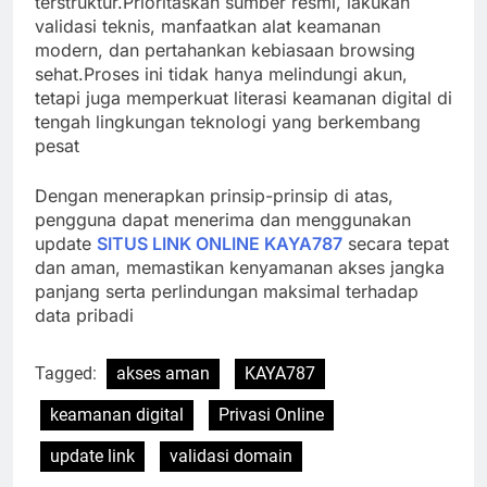
terstruktur.Prioritaskan sumber resmi, lakukan
validasi teknis, manfaatkan alat keamanan
modern, dan pertahankan kebiasaan browsing
sehat.Proses ini tidak hanya melindungi akun,
tetapi juga memperkuat literasi keamanan digital di
tengah lingkungan teknologi yang berkembang
pesat
Dengan menerapkan prinsip-prinsip di atas,
pengguna dapat menerima dan menggunakan
update
SITUS LINK ONLINE KAYA787
secara tepat
dan aman, memastikan kenyamanan akses jangka
panjang serta perlindungan maksimal terhadap
data pribadi
Tagged:
akses aman
KAYA787
keamanan digital
Privasi Online
update link
validasi domain