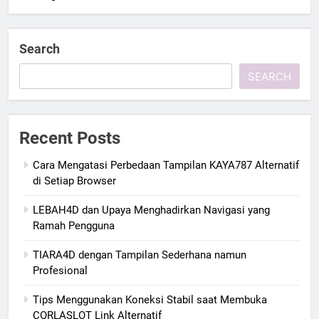
Search
SEARCH
Recent Posts
Cara Mengatasi Perbedaan Tampilan KAYA787 Alternatif
di Setiap Browser
LEBAH4D dan Upaya Menghadirkan Navigasi yang
Ramah Pengguna
TIARA4D dengan Tampilan Sederhana namun
Profesional
Tips Menggunakan Koneksi Stabil saat Membuka
CORLASLOT Link Alternatif