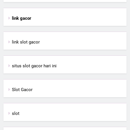
link gacor
link slot gacor
situs slot gacor hari ini
Slot Gacor
slot