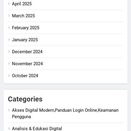
April 2025
March 2025
February 2025
January 2025
December 2024
November 2024
October 2024
Categories
Akses Digital Modern,Panduan Login Online,Keamanan
Pengguna
Analisis & Edukasi Digital