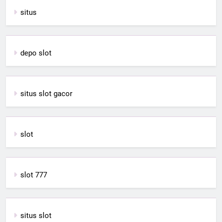
situs
depo slot
situs slot gacor
slot
slot 777
situs slot