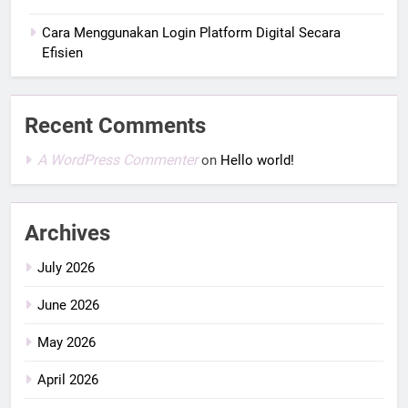
Cara Menggunakan Login Platform Digital Secara
Efisien
Recent Comments
A WordPress Commenter
on
Hello world!
Archives
July 2026
June 2026
May 2026
April 2026