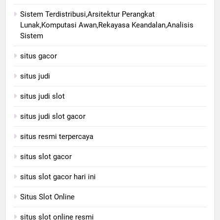
Sistem Terdistribusi,Arsitektur Perangkat
Lunak,Komputasi Awan,Rekayasa Keandalan,Analisis
Sistem
situs gacor
situs judi
situs judi slot
situs judi slot gacor
situs resmi terpercaya
situs slot gacor
situs slot gacor hari ini
Situs Slot Online
situs slot online resmi