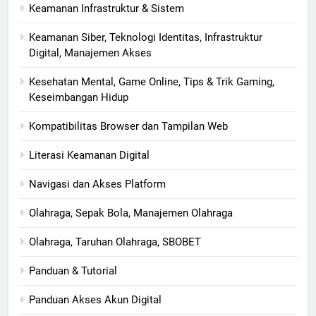
Keamanan Infrastruktur & Sistem
Keamanan Siber, Teknologi Identitas, Infrastruktur
Digital, Manajemen Akses
Kesehatan Mental, Game Online, Tips & Trik Gaming,
Keseimbangan Hidup
Kompatibilitas Browser dan Tampilan Web
Literasi Keamanan Digital
Navigasi dan Akses Platform
Olahraga, Sepak Bola, Manajemen Olahraga
Olahraga, Taruhan Olahraga, SBOBET
Panduan & Tutorial
Panduan Akses Akun Digital