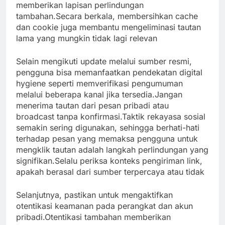
memberikan lapisan perlindungan
tambahan.Secara berkala, membersihkan cache
dan cookie juga membantu mengeliminasi tautan
lama yang mungkin tidak lagi relevan
Selain mengikuti update melalui sumber resmi,
pengguna bisa memanfaatkan pendekatan digital
hygiene seperti memverifikasi pengumuman
melalui beberapa kanal jika tersedia.Jangan
menerima tautan dari pesan pribadi atau
broadcast tanpa konfirmasi.Taktik rekayasa sosial
semakin sering digunakan, sehingga berhati-hati
terhadap pesan yang memaksa pengguna untuk
mengklik tautan adalah langkah perlindungan yang
signifikan.Selalu periksa konteks pengiriman link,
apakah berasal dari sumber terpercaya atau tidak
Selanjutnya, pastikan untuk mengaktifkan
otentikasi keamanan pada perangkat dan akun
pribadi.Otentikasi tambahan memberikan