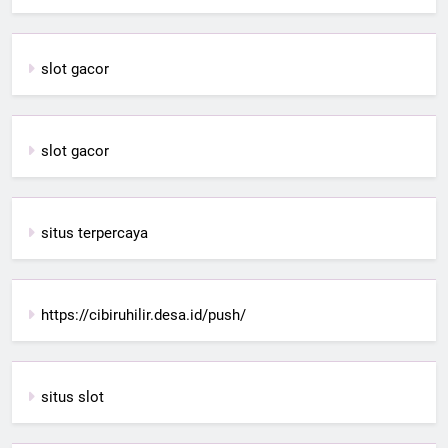
slot gacor
slot gacor
situs terpercaya
https://cibiruhilir.desa.id/push/
situs slot