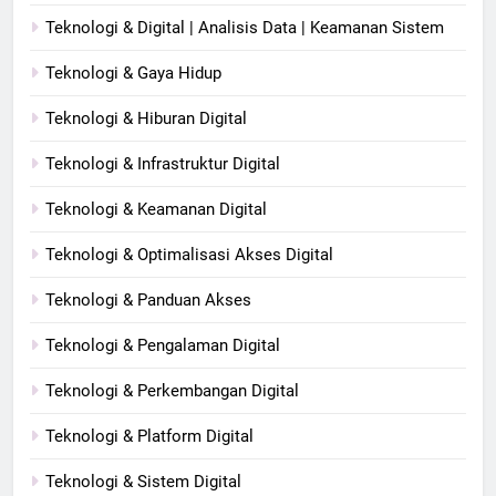
Teknologi & Digital | Analisis Data | Keamanan Sistem
Teknologi & Gaya Hidup
Teknologi & Hiburan Digital
Teknologi & Infrastruktur Digital
Teknologi & Keamanan Digital
Teknologi & Optimalisasi Akses Digital
Teknologi & Panduan Akses
Teknologi & Pengalaman Digital
Teknologi & Perkembangan Digital
Teknologi & Platform Digital
Teknologi & Sistem Digital