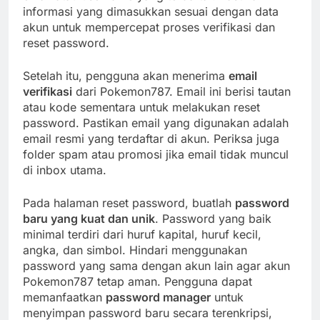
informasi yang dimasukkan sesuai dengan data
akun untuk mempercepat proses verifikasi dan
reset password.
Setelah itu, pengguna akan menerima
email
verifikasi
dari Pokemon787. Email ini berisi tautan
atau kode sementara untuk melakukan reset
password. Pastikan email yang digunakan adalah
email resmi yang terdaftar di akun. Periksa juga
folder spam atau promosi jika email tidak muncul
di inbox utama.
Pada halaman reset password, buatlah
password
baru yang kuat dan unik
. Password yang baik
minimal terdiri dari huruf kapital, huruf kecil,
angka, dan simbol. Hindari menggunakan
password yang sama dengan akun lain agar akun
Pokemon787 tetap aman. Pengguna dapat
memanfaatkan
password manager
untuk
menyimpan password baru secara terenkripsi,