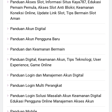
Panduan Akses Slot, Informasi Situs Kaya787, Edukasi
Pemain Pemula, Akses Slot Anti Blokir, Keamanan
Koneksi Online, Update Link Slot, Tips Bermain Slot
Aman
Panduan Akun Digital
Panduan Akun Pengguna Baru
Panduan dan Keamanan Bermain
Panduan Digital, Keamanan Akun, Tips Teknologi, User
Experience, Game Online
Panduan Login dan Manajemen Akun Digital
Panduan Login Multi Perangkat
Panduan Login Solusi Masalah Akun Keamanan Digital
Edukasi Pengguna Online Manajemen Akses Akun
Panduan Mobile