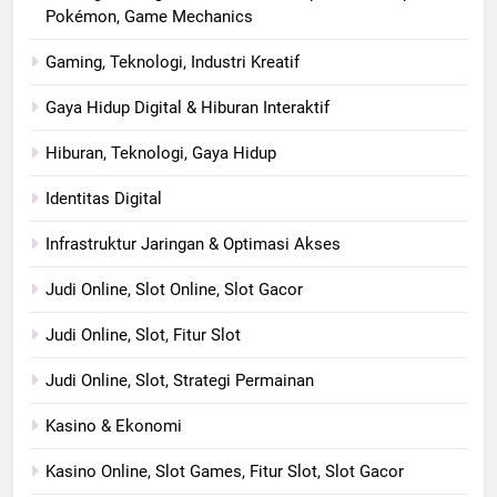
Pokémon, Game Mechanics
Gaming, Teknologi, Industri Kreatif
Gaya Hidup Digital & Hiburan Interaktif
Hiburan, Teknologi, Gaya Hidup
Identitas Digital
Infrastruktur Jaringan & Optimasi Akses
Judi Online, Slot Online, Slot Gacor
Judi Online, Slot, Fitur Slot
Judi Online, Slot, Strategi Permainan
Kasino & Ekonomi
Kasino Online, Slot Games, Fitur Slot, Slot Gacor