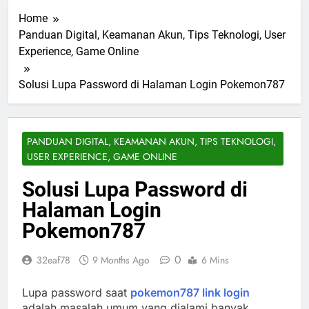
Home
Panduan Digital, Keamanan Akun, Tips Teknologi, User
Experience, Game Online
Solusi Lupa Password di Halaman Login Pokemon787
PANDUAN DIGITAL, KEAMANAN AKUN, TIPS TEKNOLOGI,
USER EXPERIENCE, GAME ONLINE
Solusi Lupa Password di
Halaman Login
Pokemon787
0
32eaf78
9 Months Ago
6 Mins
Lupa password saat
pokemon787 link login
adalah masalah umum yang dialami banyak