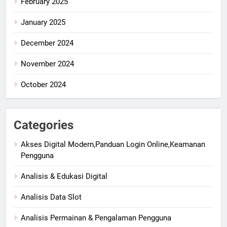
February 2025
January 2025
December 2024
November 2024
October 2024
Categories
Akses Digital Modern,Panduan Login Online,Keamanan
Pengguna
Analisis & Edukasi Digital
Analisis Data Slot
Analisis Permainan & Pengalaman Pengguna