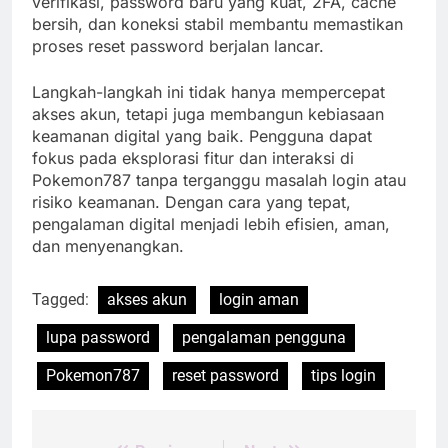
verifikasi, password baru yang kuat, 2FA, cache
bersih, dan koneksi stabil membantu memastikan
proses reset password berjalan lancar.
Langkah-langkah ini tidak hanya mempercepat
akses akun, tetapi juga membangun kebiasaan
keamanan digital yang baik. Pengguna dapat
fokus pada eksplorasi fitur dan interaksi di
Pokemon787 tanpa terganggu masalah login atau
risiko keamanan. Dengan cara yang tepat,
pengalaman digital menjadi lebih efisien, aman,
dan menyenangkan.
Tagged:
akses akun
login aman
lupa password
pengalaman pengguna
Pokemon787
reset password
tips login