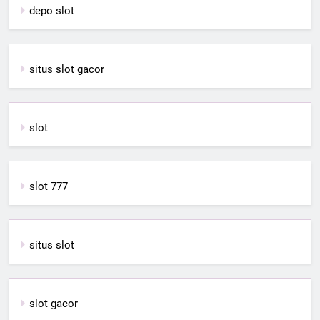
depo slot
situs slot gacor
slot
slot 777
situs slot
slot gacor