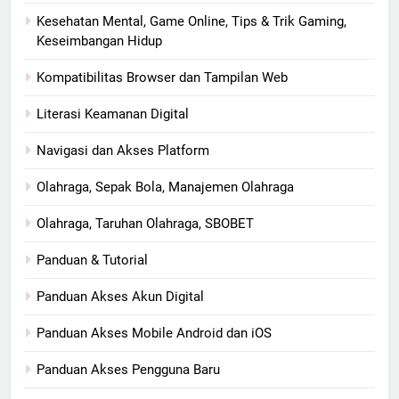
Kesehatan Mental, Game Online, Tips & Trik Gaming,
Keseimbangan Hidup
Kompatibilitas Browser dan Tampilan Web
Literasi Keamanan Digital
Navigasi dan Akses Platform
Olahraga, Sepak Bola, Manajemen Olahraga
Olahraga, Taruhan Olahraga, SBOBET
Panduan & Tutorial
Panduan Akses Akun Digital
Panduan Akses Mobile Android dan iOS
Panduan Akses Pengguna Baru