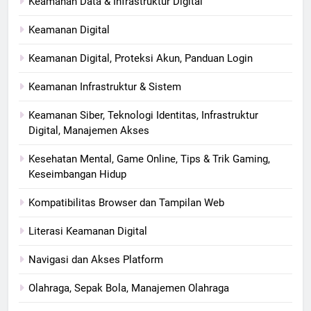
Keamanan Data & Infrastruktur Digital
Keamanan Digital
Keamanan Digital, Proteksi Akun, Panduan Login
Keamanan Infrastruktur & Sistem
Keamanan Siber, Teknologi Identitas, Infrastruktur
Digital, Manajemen Akses
Kesehatan Mental, Game Online, Tips & Trik Gaming,
Keseimbangan Hidup
Kompatibilitas Browser dan Tampilan Web
Literasi Keamanan Digital
Navigasi dan Akses Platform
Olahraga, Sepak Bola, Manajemen Olahraga