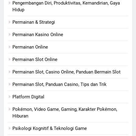
Pengembangan Diri, Produktivitas, Kemandirian, Gaya
Hidup
Permainan & Strategi
Permainan Kasino Online
Permainan Online
Permainan Slot Online
Permainan Slot, Casino Online, Panduan Bermain Slot
Permainan Slot, Panduan Casino, Tips dan Trik
Platform Digital
Pokémon, Video Game, Gaming, Karakter Pokémon,
Hiburan
Psikologi Kognitif & Teknologi Game