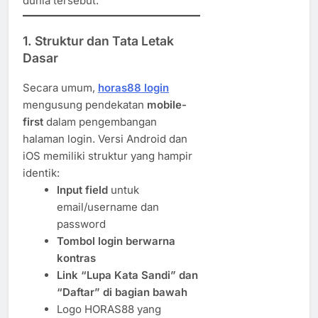
dunia tersebut.
1. Struktur dan Tata Letak
Dasar
Secara umum,
horas88 login
mengusung pendekatan
mobile-
first
dalam pengembangan
halaman login. Versi Android dan
iOS memiliki struktur yang hampir
identik:
Input field
untuk
email/username dan
password
Tombol login berwarna
kontras
Link “Lupa Kata Sandi” dan
“Daftar” di bagian bawah
Logo HORAS88 yang