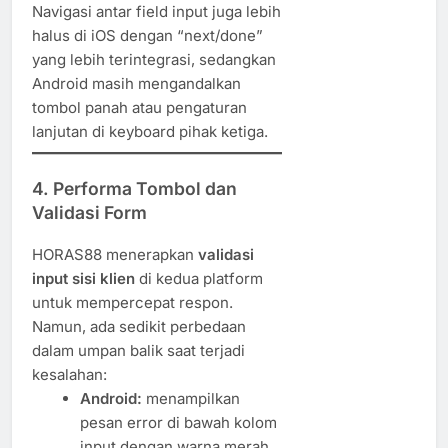
Navigasi antar field input juga lebih
halus di iOS dengan “next/done”
yang lebih terintegrasi, sedangkan
Android masih mengandalkan
tombol panah atau pengaturan
lanjutan di keyboard pihak ketiga.
4. Performa Tombol dan
Validasi Form
HORAS88 menerapkan
validasi
input sisi klien
di kedua platform
untuk mempercepat respon.
Namun, ada sedikit perbedaan
dalam umpan balik saat terjadi
kesalahan:
Android:
menampilkan
pesan error di bawah kolom
input dengan warna merah