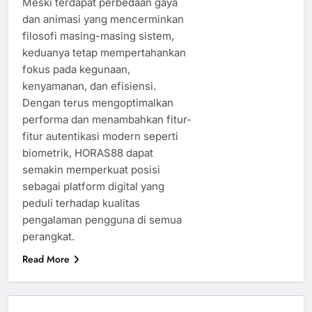
Meski terdapat perbedaan gaya
dan animasi yang mencerminkan
filosofi masing-masing sistem,
keduanya tetap mempertahankan
fokus pada kegunaan,
kenyamanan, dan efisiensi.
Dengan terus mengoptimalkan
performa dan menambahkan fitur-
fitur autentikasi modern seperti
biometrik, HORAS88 dapat
semakin memperkuat posisi
sebagai platform digital yang
peduli terhadap kualitas
pengalaman pengguna di semua
perangkat.
Read More