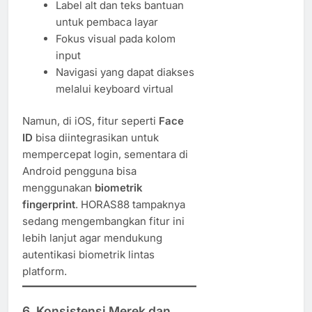
Label alt dan teks bantuan
untuk pembaca layar
Fokus visual pada kolom
input
Navigasi yang dapat diakses
melalui keyboard virtual
Namun, di iOS, fitur seperti
Face
ID
bisa diintegrasikan untuk
mempercepat login, sementara di
Android pengguna bisa
menggunakan
biometrik
fingerprint
. HORAS88 tampaknya
sedang mengembangkan fitur ini
lebih lanjut agar mendukung
autentikasi biometrik lintas
platform.
6. Konsistensi Merek dan