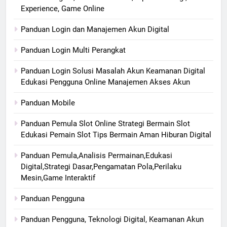
Experience, Game Online
Panduan Login dan Manajemen Akun Digital
Panduan Login Multi Perangkat
Panduan Login Solusi Masalah Akun Keamanan Digital
Edukasi Pengguna Online Manajemen Akses Akun
Panduan Mobile
Panduan Pemula Slot Online Strategi Bermain Slot
Edukasi Pemain Slot Tips Bermain Aman Hiburan Digital
Panduan Pemula,Analisis Permainan,Edukasi
Digital,Strategi Dasar,Pengamatan Pola,Perilaku
Mesin,Game Interaktif
Panduan Pengguna
Panduan Pengguna, Teknologi Digital, Keamanan Akun