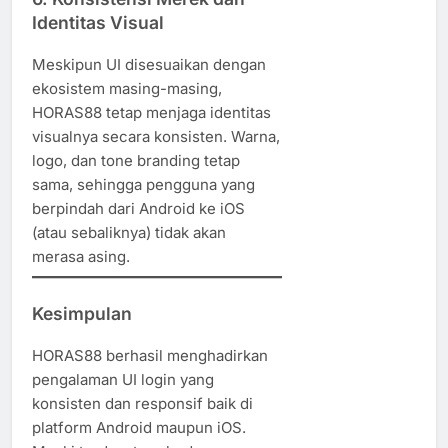
Identitas Visual
Meskipun UI disesuaikan dengan
ekosistem masing-masing,
HORAS88 tetap menjaga identitas
visualnya secara konsisten. Warna,
logo, dan tone branding tetap
sama, sehingga pengguna yang
berpindah dari Android ke iOS
(atau sebaliknya) tidak akan
merasa asing.
Kesimpulan
HORAS88 berhasil menghadirkan
pengalaman UI login yang
konsisten dan responsif baik di
platform Android maupun iOS.