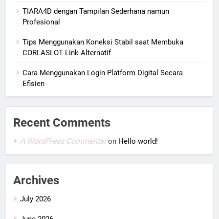
TIARA4D dengan Tampilan Sederhana namun
Profesional
Tips Menggunakan Koneksi Stabil saat Membuka
CORLASLOT Link Alternatif
Cara Menggunakan Login Platform Digital Secara
Efisien
Recent Comments
A WordPress Commenter
on
Hello world!
Archives
July 2026
June 2026