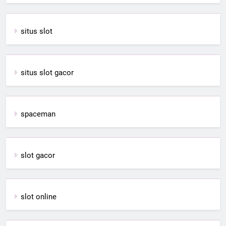
situs slot
situs slot gacor
spaceman
slot gacor
slot online