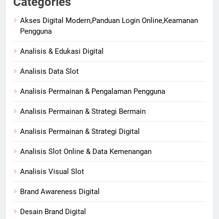
Categories
Akses Digital Modern,Panduan Login Online,Keamanan
Pengguna
Analisis & Edukasi Digital
Analisis Data Slot
Analisis Permainan & Pengalaman Pengguna
Analisis Permainan & Strategi Bermain
Analisis Permainan & Strategi Digital
Analisis Slot Online & Data Kemenangan
Analisis Visual Slot
Brand Awareness Digital
Desain Brand Digital