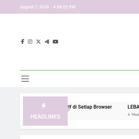
Skip
August 7, 2026
4:58:04 PM
to
content
Awa
Dapatkan K
AYA787 Alternatif di Setiap Browser
LEBAH4D dan Upa
4 Weeks Ago
HEADLINES