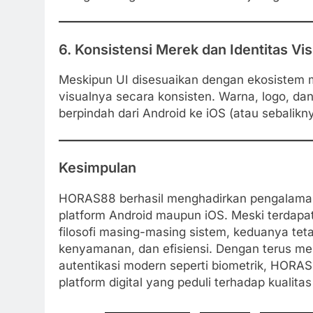
6. Konsistensi Merek dan Identitas Vis
Meskipun UI disesuaikan dengan ekosistem 
visualnya secara konsisten. Warna, logo, d
berpindah dari Android ke iOS (atau sebalikn
Kesimpulan
HORAS88 berhasil menghadirkan pengalaman U
platform Android maupun iOS. Meski terdap
filosofi masing-masing sistem, keduanya t
kenyamanan, dan efisiensi. Dengan terus me
autentikasi modern seperti biometrik, HORA
platform digital yang peduli terhadap kuali