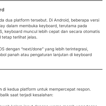
rd
a dua platform tersebut. Di Android, beberapa versi
elay dalam membuka keyboard, terutama pada
S, keyboard muncul lebih cepat dan secara otomatis
etap terlihat jelas.
 iOS dengan “next/done” yang lebih terintegrasi,
ol panah atau pengaturan lanjutan di keyboard
n
di kedua platform untuk mempercepat respon.
lik saat terjadi kesalahan: