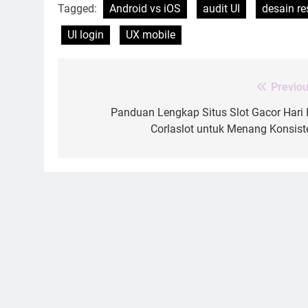
Tagged:
Android vs iOS
audit UI
desain re
UI login
UX mobile
Previou
Post
navigation
Panduan Lengkap Situs Slot Gacor Hari I
Corlaslot untuk Menang Konsist