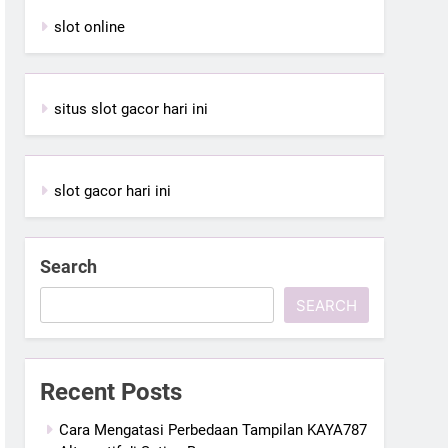
slot online
situs slot gacor hari ini
slot gacor hari ini
Search
SEARCH
Recent Posts
Cara Mengatasi Perbedaan Tampilan KAYA787