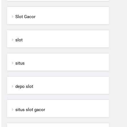
Slot Gacor
slot
situs
depo slot
situs slot gacor