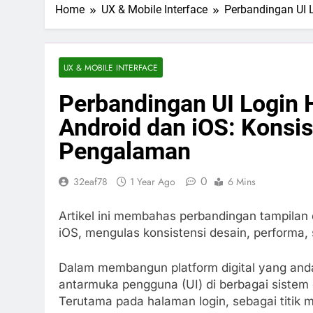
Home
UX & Mobile Interface
Perbandingan UI 
UX & MOBILE INTERFACE
Perbandingan UI Login
Android dan iOS: Konsis
Pengalaman
0
32eaf78
1 Year Ago
6 Mins
Artikel ini membahas perbandingan tampilan 
iOS, mengulas konsistensi desain, performa,
Dalam membangun platform digital yang anda
antarmuka pengguna (UI) di berbagai sistem 
Terutama pada halaman login, sebagai titik 