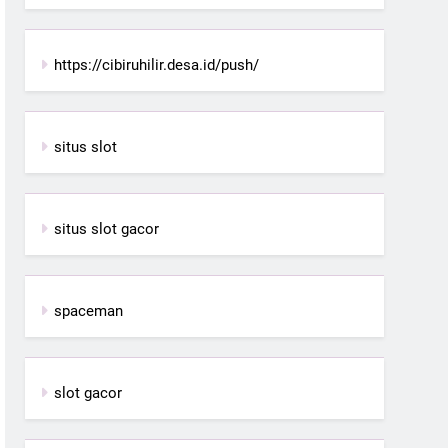
https://cibiruhilir.desa.id/push/
situs slot
situs slot gacor
spaceman
slot gacor