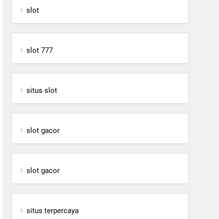
slot
slot 777
situs slot
slot gacor
slot gacor
situs terpercaya