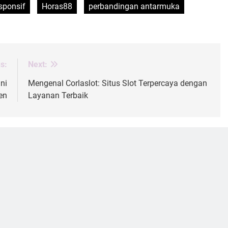
sponsif
Horas88
perbandingan antarmuka
s:
Next:
ni
Mengenal Corlaslot: Situs Slot Terpercaya dengan
en
Layanan Terbaik