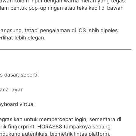
bawah kolom input dengan warna merah yang tegas.
am bentuk pop-up ringan atau teks kecil di bawah
langsung, tetapi pengalaman di iOS lebih dipoles
lihat lebih elegan.
dasar, seperti:
aca layar
yboard virtual
tegrasikan untuk mempercepat login, sementara di
rik fingerprint
. HORAS88 tampaknya sedang
dukung autentikasi biometrik lintas platform.